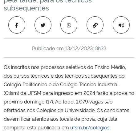
Ministério da Cidadania
subsequentes
Ministério da Saúde
Copiar para área 
Ministério de Minas e Energia
Publicado em
13/12/2023, 8h33
Ministério da Ciência, Tecnologia, Inovações e Comunicações
Os inscritos nos processos seletivos do Ensino Médio,
Ministério do Meio Ambiente
dos cursos técnicos e dos técnicos subsequentes do
Colégio Politécnico e do Colégio Técnico Industrial
Ministério do Turismo
(Ctism) da UFSM para ingresso em 2024 farão a prova no
próximo domingo (17). Ao todo, 1.079 vagas são
Ministério do Desenvolvimento Regional
ofertadas nos Colégios da Universidade. Os candidatos
devem ficar atentos aos locais de prova, cuja lista
Controladoria-Geral da União
completa está publicada em
ufsm.br/colegios
.
Ministério da Mulher, da Família e dos Direitos Humanos