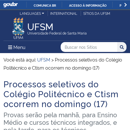
COMUNICA BR
ACESSO À INFORMAÇÃO
PARTI
Casa Civil
LANGUAGES
INTERNATIONAL
SÍTIOS DA UFSM
IR
PARA
UFSM
Ministério da Justiça e Segurança Pública
O
Universidade Federal de Santa Maria
CONTEÚDO
Ministério da Defesa
Buscar no nos Sítios
Busca
Busca:
Menu Principal do Sítio
Menu
Busc
Ministério das Relações Exteriores
Você está aqui:
UFSM
>
Processos seletivos do Colégio
Politécnico e Ctism ocorrem no domingo (17)
Ministério da Economia
Processos seletivos do
Início do conteúdo
Ministério da Infraestrutura
Colégio Politécnico e Ctism
ocorrem no domingo (17)
Ministério da Agricultura, Pecuária e Abastecimento
Provas serão pela manhã, para Ensino
Ministério da Educação
Médio e cursos técnicos integrados, e
pela tarde, para os técnicos