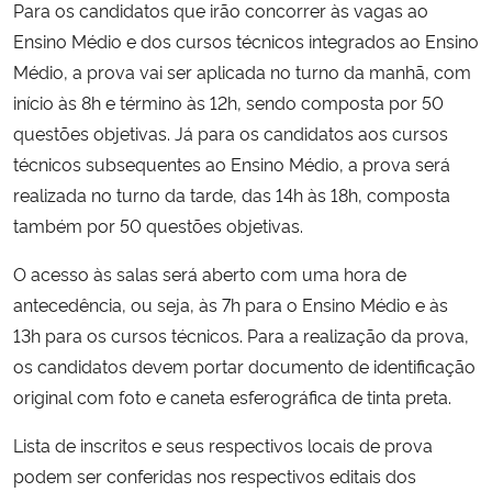
Para os candidatos que irão concorrer às vagas ao
Ensino Médio e dos cursos técnicos integrados ao Ensino
Secretaria-Geral
Médio, a prova vai ser aplicada no turno da manhã, com
início às 8h e término às 12h, sendo composta por 50
Secretaria de Governo
questões objetivas. Já para os candidatos aos cursos
técnicos subsequentes ao Ensino Médio, a prova será
Gabinete de Segurança Institucional
realizada no turno da tarde, das 14h às 18h, composta
também por 50 questões objetivas.
Advocacia-Geral da União
O acesso às salas será aberto com uma hora de
Banco Central do Brasil
antecedência, ou seja, às 7h para o Ensino Médio e às
13h para os cursos técnicos. Para a realização da prova,
Planalto
os candidatos devem portar documento de identificação
original com foto e caneta esferográfica de tinta preta.
Lista de inscritos e seus respectivos locais de prova
podem ser conferidas nos respectivos editais dos