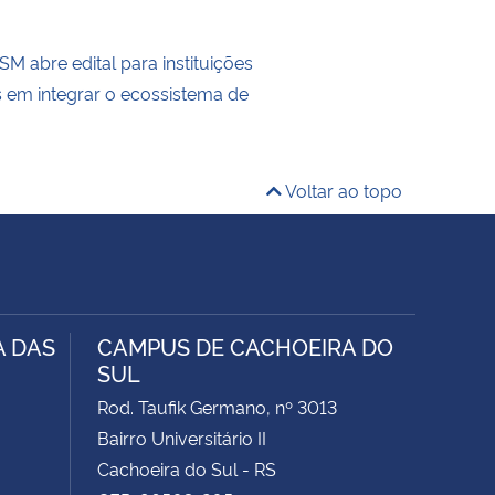
M abre edital para instituições
s em integrar o ecossistema de
Voltar ao topo
A DAS
CAMPUS DE CACHOEIRA DO
SUL
Rod. Taufik Germano, nº 3013
Bairro Universitário II
Cachoeira do Sul - RS