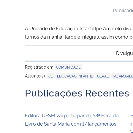
Publica
A Unidade de Educação Infantil Ipê Amarelo di
turnos da manhã, tarde e integral), assim como p
Divulgu
Registrado em
COMUNIDADE
,
,
,
Assunto(s):
CE
EDUCAÇÃO INFANTIL
GERAL
IPÊ AMARE
Publicações Recentes
Editora UFSM vai participar da 53ª Feira do
E
Livro de Santa Maria com 17 lançamentos
i
V