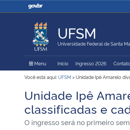
Casa Civil
Ministério da Justiça e
Segurança Pública
UFSM
Ministério da Agricultura,
Ministério da Educação
Universidade Federal de Santa Ma
Pecuária e Abastecimento
Menu Principal do Sítio
Menu
Início
Ingresso 2026
Contat
Ministério do Meio Ambiente
Ministério do Turismo
Você está aqui:
UFSM
>
Unidade Ipê Amarelo divul
Unidade Ipê Amarel
Início do conteúdo
Secretaria de Governo
Gabinete de Segurança
classificadas e ca
Institucional
O ingresso será no primeiro sem