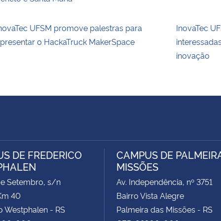
novaTec UFSM promove palestras para
InovaTec UFS
presentar o HackaTruck MakerSpace
interessada
inovação
S DE FREDERICO
CAMPUS DE PALMEIR
PHALEN
MISSÕES
de Setembro, s/n
Av. Independência, nº 3751
Km 40
Bairro Vista Alegre
o Westphalen - RS
Palmeira das Missões - RS