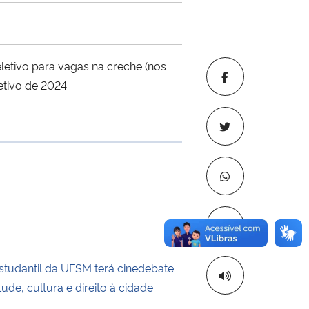
letivo para vagas na creche (nos
etivo de 2024.
 transferência
Copiar para áre
tudantil da UFSM terá cinedebate
ude, cultura e direito à cidade