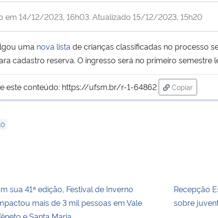
do em
14/12/2023, 16h03
. Atualizado
15/12/2023, 15h20
vulgou uma
nova lista
de crianças classificadas no processo se
ara cadastro reserva. O ingresso será no primeiro semestre l
e este conteúdo:
https://ufsm.br/r-1-64862
Copiar
para área de
LO
m sua 41ª edição, Festival de Inverno
Recepção Es
mpactou mais de 3 mil pessoas em Vale
sobre juvent
êneto e Santa Maria