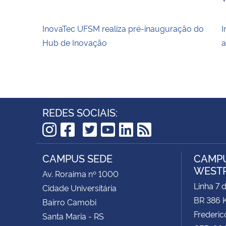
InovaTec UFSM realiza pré-inauguração do
I
Hub de Inovação
a
REDES SOCIAIS:
TikTok
Instagram
Facebook
Twitter
YouTube
LinkedIn
RSS
CAMPUS SEDE
CAMPU
WEST
Av. Roraima nº 1000
Linha 7 
Cidade Universitária
BR 386 
Bairro Camobi
Frederic
Santa Maria - RS