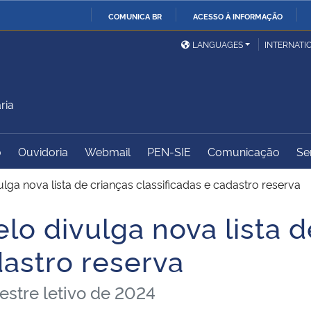
COMUNICA BR
ACESSO À INFORMAÇÃO
Ministério da Defesa
Ministério das Relações
Mini
IR
LANGUAGES
INTERNATI
Exteriores
PARA
O
Ministério da Cidadania
Ministério da Saúde
Mini
CONTEÚDO
ria
o
Ouvidoria
Webmail
PEN-SIE
Comunicação
Se
Ministério do
Controladoria-Geral da
Mini
Desenvolvimento Regional
União
Famí
ga nova lista de crianças classificadas e cadastro reserva
Hum
o divulga nova lista d
Advocacia-Geral da União
Banco Central do Brasil
Plan
dastro reserva
estre letivo de 2024