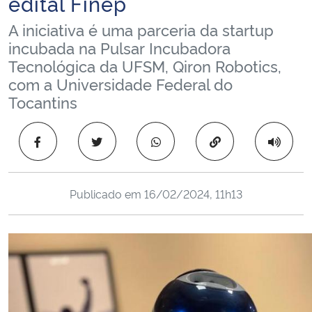
edital Finep
Ministério da Cidadania
A iniciativa é uma parceria da startup
incubada na Pulsar Incubadora
Ministério da Saúde
Tecnológica da UFSM, Qiron Robotics,
com a Universidade Federal do
Ministério de Minas e Energia
Tocantins
Ministério da Ciência, Tecnologia, Inovações e Comunicações
Copiar para área 
Ministério do Meio Ambiente
Publicado em
16/02/2024, 11h13
Ministério do Turismo
Ministério do Desenvolvimento Regional
Controladoria-Geral da União
Ministério da Mulher, da Família e dos Direitos Humanos