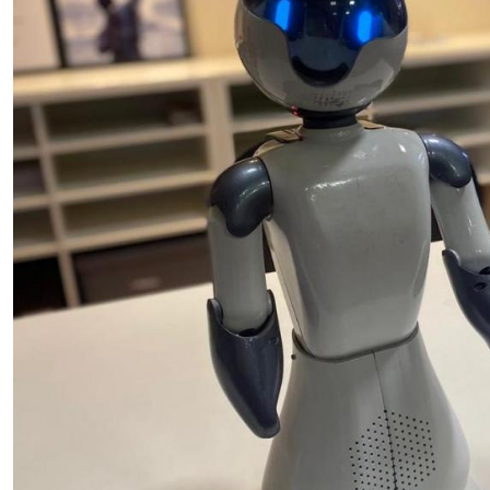
Secretaria-Geral
Secretaria de Governo
Gabinete de Segurança Institucional
Advocacia-Geral da União
Banco Central do Brasil
Planalto