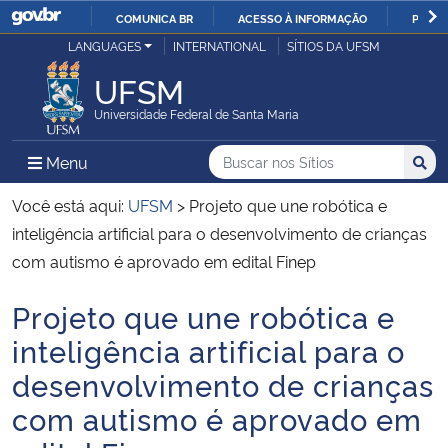
COMUNICA BR
ACESSO À INFORMAÇÃO
PARTI
Casa Civil
LANGUAGES
INTERNATIONAL
SÍTIOS DA UFSM
IR
PARA
UFSM
Ministério da Justiça e Segurança Pública
O
Universidade Federal de Santa Maria
CONTEÚDO
Ministério da Defesa
Buscar no nos Sítios
Busca
Busca:
Menu Principal do Sítio
Menu
Busc
Ministério das Relações Exteriores
Você está aqui:
UFSM
>
Projeto que une robótica e
inteligência artificial para o desenvolvimento de crianças
Ministério da Economia
com autismo é aprovado em edital Finep
Projeto que une robótica e
Ministério da Infraestrutura
Início do conteúdo
inteligência artificial para o
Ministério da Agricultura, Pecuária e Abastecimento
desenvolvimento de crianças
com autismo é aprovado em
Ministério da Educação