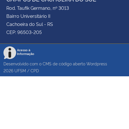
Rod. Taufik Germano, nº 3013
Bairro Universitário II
Cachoeira do Sul - RS
CEP: 96503-205
Acesso à
Informação
Desenvolvido com o CMS de código aberto
Wordpress
2026
UFSM
/
CPD