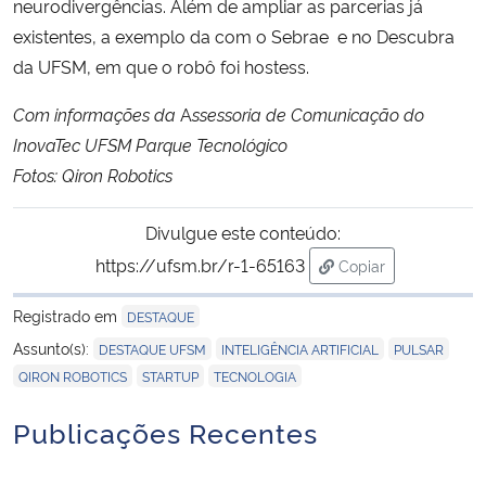
neurodivergências. Além de ampliar as parcerias já
existentes, a exemplo da com o
Sebrae
e no
Descubra
da UFSM
, em que o robô foi hostess.
Com informações da
A
ssessoria de Comunicação do
InovaTec UFSM Parque Tecnológico
Fotos: Qiron Robotics
Divulgue este conteúdo:
https://ufsm.br/r-1-65163
Copiar
para área de trans
Registrado em
DESTAQUE
,
,
,
Assunto(s):
DESTAQUE UFSM
INTELIGÊNCIA ARTIFICIAL
PULSAR
,
,
QIRON ROBOTICS
STARTUP
TECNOLOGIA
Publicações Recentes