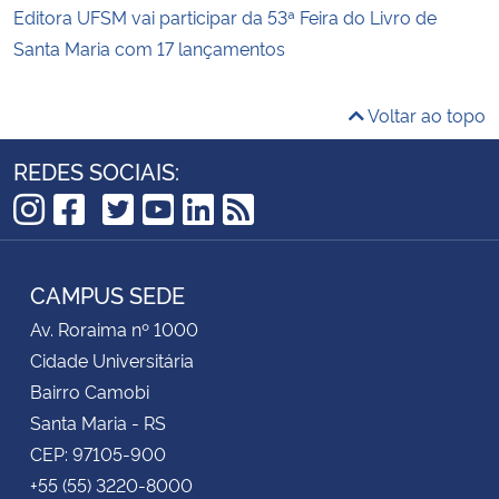
Editora UFSM vai participar da 53ª Feira do Livro de
Santa Maria com 17 lançamentos
Voltar ao topo
REDES SOCIAIS:
TikTok
Instagram
Facebook
Twitter
YouTube
LinkedIn
RSS
CAMPUS SEDE
Av. Roraima nº 1000
Cidade Universitária
Bairro Camobi
Santa Maria - RS
CEP: 97105-900
+55 (55) 3220-8000