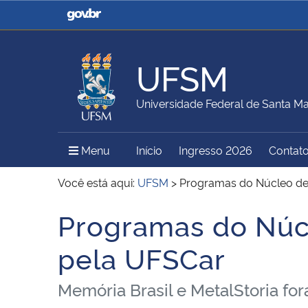
Casa Civil
Ministério da Justiça e
Segurança Pública
UFSM
Ministério da Agricultura,
Ministério da Educação
Universidade Federal de Santa Ma
Pecuária e Abastecimento
Menu Principal do Sítio
Menu
Início
Ingresso 2026
Contat
Ministério do Meio Ambiente
Ministério do Turismo
Você está aqui:
UFSM
>
Programas do Núcleo de
Programas do Núc
Início do conteúdo
Secretaria de Governo
Gabinete de Segurança
pela UFSCar
Institucional
Memória Brasil e MetalStoria f