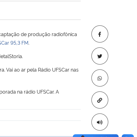
aptação de produção radiofônica
SCar 95,3 FM
.
talStoria.
ira. Vai ao ar pela Rádio UFSCar nas
porada na rádio UFSCar. A
Copiar para áre
 transferência