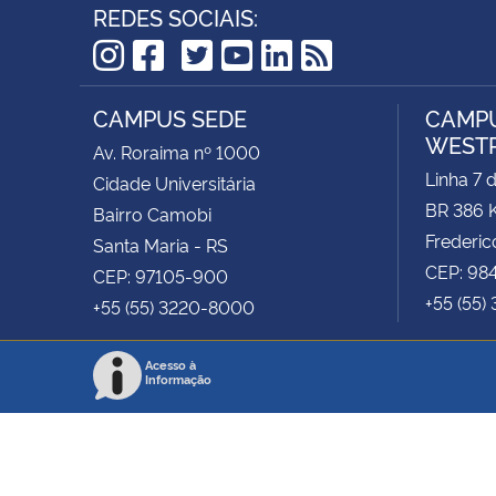
REDES SOCIAIS:
TikTok
Instagram
Facebook
Twitter
YouTube
LinkedIn
RSS
CAMPUS SEDE
CAMPU
WEST
Av. Roraima nº 1000
Linha 7 
Cidade Universitária
BR 386 
Bairro Camobi
Frederic
Santa Maria - RS
CEP: 98
CEP: 97105-900
+55 (55)
+55 (55) 3220-8000
Acesso à
Informação