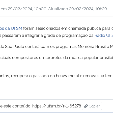
o em
29/02/2024, 10h00
. Atualizado
29/02/2024, 10h29
ios da UFSM
foram selecionados em chamada pública para c
 e passaram a integrar a grade de programação da
Rádio UF
de São Paulo contará com os programas Memória Brasil e Me
incipais compositores e intérpretes da música popular brasile
antos, recupera o passado do heavy metal e renova sua tem
e este conteúdo:
https://ufsm.br/r-1-65278
Copiar
para área de