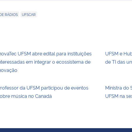
,
DE RÁDIOS
UFSCAR
novaTec UFSM abre edital para instituições
UFSM e Hub.
nteressadas em integrar o ecossistema de
de TI das un
novação
rofessor da UFSM participou de eventos
Ministra do 
obre música no Canadá
UFSM na sext