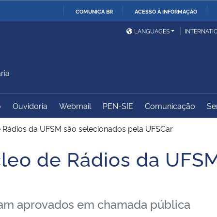
COMUNICA BR
ACESSO À INFORMAÇÃO
Ministério da Defesa
Ministério das Relações
Mini
IR
LANGUAGES
INTERNATI
Exteriores
PARA
O
Ministério da Cidadania
Ministério da Saúde
Mini
CONTEÚDO
ria
o
Ouvidoria
Webmail
PEN-SIE
Comunicação
Se
Ministério do
Controladoria-Geral da
Mini
Desenvolvimento Regional
União
Famí
 Rádios da UFSM são selecionados pela UFSCar
Hum
leo de Rádios da UFSM
Advocacia-Geral da União
Banco Central do Brasil
Plan
oram aprovados em chamada pública