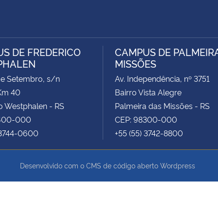
S DE FREDERICO
CAMPUS DE PALMEIR
PHALEN
MISSÕES
de Setembro, s/n
Av. Independência, nº 3751
Km 40
Bairro Vista Alegre
o Westphalen - RS
Palmeira das Missões - RS
400-000
CEP: 98300-000
 3744-0600
+55 (55) 3742-8800
Desenvolvido com o CMS de código aberto
Wordpress