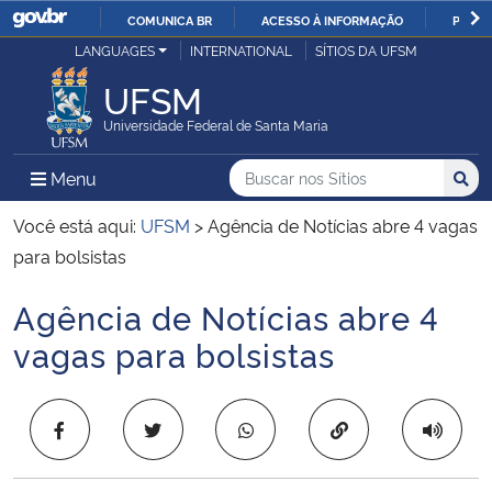
COMUNICA BR
ACESSO À INFORMAÇÃO
PARTI
Casa Civil
LANGUAGES
INTERNATIONAL
SÍTIOS DA UFSM
IR
PARA
UFSM
Ministério da Justiça e Segurança Pública
O
Universidade Federal de Santa Maria
CONTEÚDO
Ministério da Defesa
Buscar no nos Sítios
Busca
Busca:
Menu Principal do Sítio
Menu
Busc
Ministério das Relações Exteriores
Você está aqui:
UFSM
>
Agência de Notícias abre 4 vagas
para bolsistas
Ministério da Economia
Agência de Notícias abre 4
Início do conteúdo
Ministério da Infraestrutura
vagas para bolsistas
Ministério da Agricultura, Pecuária e Abastecimento
Copiar para área 
Ministério da Educação