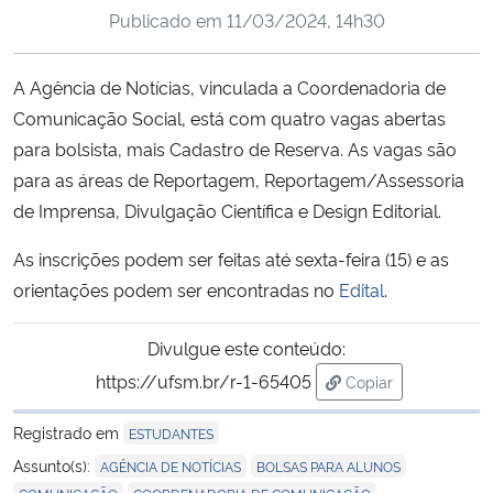
Publicado em
11/03/2024, 14h30
Ministério da Cidadania
Ministério da Saúde
A Agência de Notícias, vinculada a Coordenadoria de
Comunicação Social, está com quatro vagas abertas
Ministério de Minas e Energia
para bolsista, mais Cadastro de Reserva. As vagas são
para as áreas de Reportagem, Reportagem/Assessoria
Ministério da Ciência, Tecnologia, Inovações e Comunicações
de Imprensa, Divulgação Científica e Design Editorial.
Ministério do Meio Ambiente
As inscrições podem ser feitas até sexta-feira (15) e as
orientações podem ser encontradas no
Edital
.
Ministério do Turismo
Divulgue este conteúdo:
Ministério do Desenvolvimento Regional
https://ufsm.br/r-1-65405
Copiar
para área de trans
Controladoria-Geral da União
Registrado em
ESTUDANTES
,
,
Assunto(s):
AGÊNCIA DE NOTÍCIAS
BOLSAS PARA ALUNOS
Ministério da Mulher, da Família e dos Direitos Humanos
,