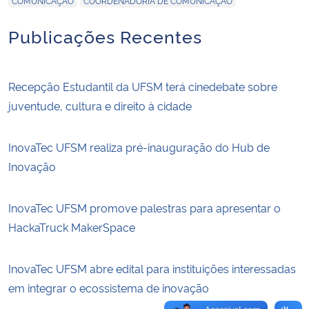
COMUNICAÇÃO
COORDENADORIA DE COMUNICAÇÃO
Publicações Recentes
Secretaria-Geral
Secretaria de Governo
Recepção Estudantil da UFSM terá cinedebate sobre
juventude, cultura e direito à cidade
Gabinete de Segurança Institucional
Advocacia-Geral da União
InovaTec UFSM realiza pré-inauguração do Hub de
Inovação
Banco Central do Brasil
InovaTec UFSM promove palestras para apresentar o
Planalto
HackaTruck MakerSpace
InovaTec UFSM abre edital para instituições interessadas
em integrar o ecossistema de inovação