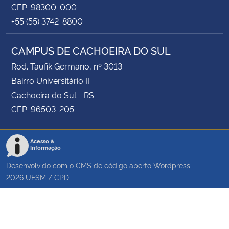
CEP: 98300-000
+55 (55) 3742-8800
CAMPUS DE CACHOEIRA DO SUL
Rod. Taufik Germano, nº 3013
Bairro Universitário II
Cachoeira do Sul - RS
CEP: 96503-205
Acesso à
Informação
Desenvolvido com o CMS de código aberto
Wordpress
2026
UFSM
/
CPD