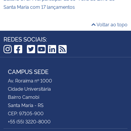
Santa Maria com 17 lançamentos
Voltar ao topo
REDES SOCIAIS:
TikTok
Instagram
Facebook
Twitter
YouTube
LinkedIn
RSS
CAMPUS SEDE
Av. Roraima nº 1000
Cidade Universitária
Bairro Camobi
Santa Maria - RS
CEP: 97105-900
+55 (55) 3220-8000