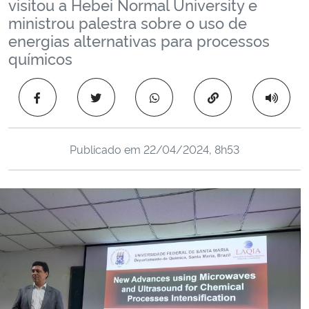
visitou a Hebei Normal University e
Ministério da Cidadania
ministrou palestra sobre o uso de
energias alternativas para processos
Ministério da Saúde
químicos
Ministério de Minas e Energia
Copiar para área 
Ministério da Ciência, Tecnologia, Inovações e Comunicações
Publicado em
22/04/2024, 8h53
Ministério do Meio Ambiente
Ministério do Turismo
Ministério do Desenvolvimento Regional
Controladoria-Geral da União
Ministério da Mulher, da Família e dos Direitos Humanos