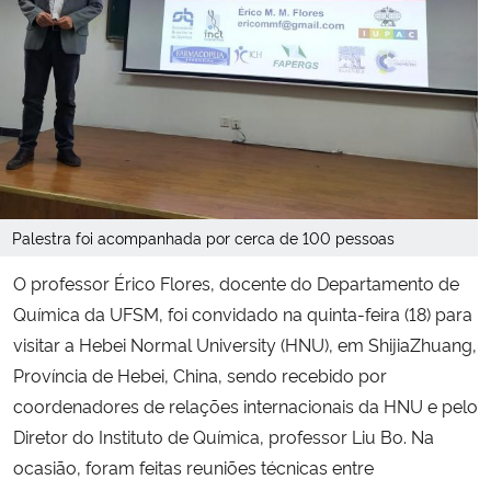
Secretaria-Geral
Secretaria de Governo
Gabinete de Segurança Institucional
Advocacia-Geral da União
Palestra foi acompanhada por cerca de 100 pessoas
O professor Érico Flores, docente do Departamento de
Banco Central do Brasil
Química da UFSM, foi convidado na quinta-feira (18) para
Planalto
visitar a Hebei Normal University (HNU), em ShijiaZhuang,
Província de Hebei, China, sendo recebido por
coordenadores de relações internacionais da HNU e pelo
Diretor do Instituto de Química, professor Liu Bo. Na
ocasião, foram feitas reuniões técnicas entre