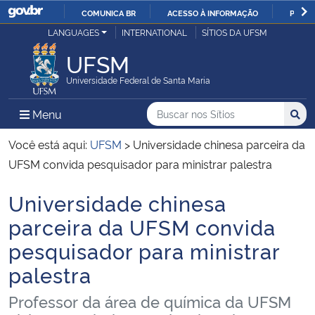
COMUNICA BR
ACESSO À INFORMAÇÃO
PARTI
Casa Civil
LANGUAGES
INTERNATIONAL
SÍTIOS DA UFSM
IR
PARA
UFSM
Ministério da Justiça e Segurança Pública
O
Universidade Federal de Santa Maria
CONTEÚDO
Ministério da Defesa
Buscar no nos Sítios
Busca
Busca:
Menu Principal do Sítio
Menu
Busc
Ministério das Relações Exteriores
Você está aqui:
UFSM
>
Universidade chinesa parceira da
UFSM convida pesquisador para ministrar palestra
Ministério da Economia
Universidade chinesa
Início do conteúdo
Ministério da Infraestrutura
parceira da UFSM convida
pesquisador para ministrar
Ministério da Agricultura, Pecuária e Abastecimento
palestra
Ministério da Educação
Professor da área de química da UFSM