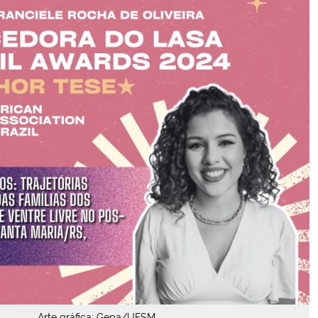
Secretaria-Geral
Secretaria de Governo
Gabinete de Segurança Institucional
Advocacia-Geral da União
Banco Central do Brasil
Planalto
Arte gráfica: Gepa/UFSM