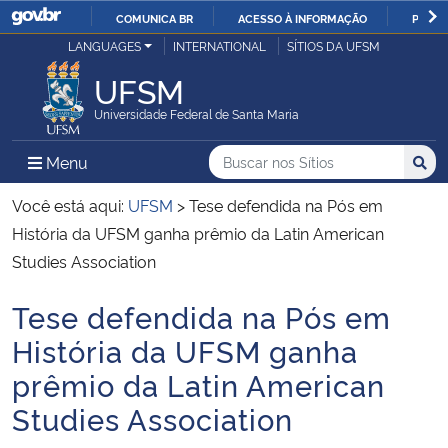
COMUNICA BR
ACESSO À INFORMAÇÃO
PARTI
Casa Civil
LANGUAGES
INTERNATIONAL
SÍTIOS DA UFSM
IR
PARA
UFSM
Ministério da Justiça e Segurança Pública
O
Universidade Federal de Santa Maria
CONTEÚDO
Ministério da Defesa
Buscar no nos Sítios
Busca
Busca:
Menu Principal do Sítio
Menu
Busc
Ministério das Relações Exteriores
Você está aqui:
UFSM
>
Tese defendida na Pós em
História da UFSM ganha prêmio da Latin American
Ministério da Economia
Studies Association
Tese defendida na Pós em
Ministério da Infraestrutura
Início do conteúdo
História da UFSM ganha
Ministério da Agricultura, Pecuária e Abastecimento
prêmio da Latin American
Studies Association
Ministério da Educação