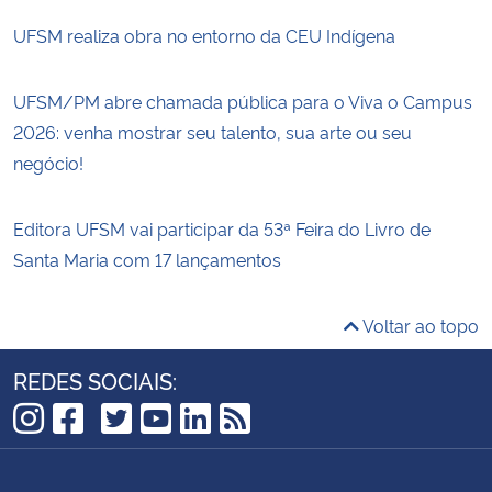
UFSM realiza obra no entorno da CEU Indígena
UFSM/PM abre chamada pública para o Viva o Campus
2026: venha mostrar seu talento, sua arte ou seu
negócio!
Editora UFSM vai participar da 53ª Feira do Livro de
Santa Maria com 17 lançamentos
Voltar ao topo
REDES SOCIAIS:
TikTok
Instagram
Facebook
Twitter
YouTube
LinkedIn
RSS