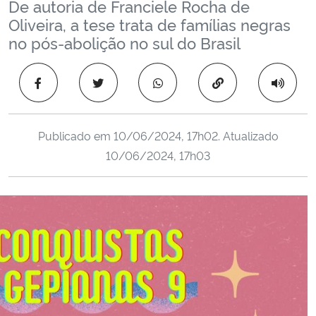
De autoria de Franciele Rocha de
Ministério da Cidadania
Oliveira, a tese trata de famílias negras
no pós-abolição no sul do Brasil
Ministério da Saúde
Copiar para área 
Ministério de Minas e Energia
Ministério da Ciência, Tecnologia, Inovações e Comunicações
Publicado em
10/06/2024, 17h02
. Atualizado
10/06/2024, 17h03
Ministério do Meio Ambiente
Ministério do Turismo
Ministério do Desenvolvimento Regional
Controladoria-Geral da União
Ministério da Mulher, da Família e dos Direitos Humanos