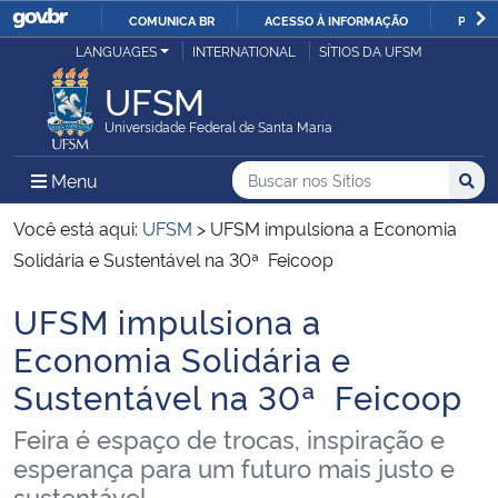
COMUNICA BR
ACESSO À INFORMAÇÃO
PARTI
Casa Civil
LANGUAGES
INTERNATIONAL
SÍTIOS DA UFSM
IR
PARA
UFSM
Ministério da Justiça e Segurança Pública
O
Universidade Federal de Santa Maria
CONTEÚDO
Ministério da Defesa
Buscar no nos Sítios
Busca
Busca:
Menu Principal do Sítio
Menu
Busc
Ministério das Relações Exteriores
Você está aqui:
UFSM
>
UFSM impulsiona a Economia
Solidária e Sustentável na 30ª Feicoop
Ministério da Economia
UFSM impulsiona a
Início do conteúdo
Ministério da Infraestrutura
Economia Solidária e
Sustentável na 30ª Feicoop
Ministério da Agricultura, Pecuária e Abastecimento
Feira é espaço de trocas, inspiração e
Ministério da Educação
esperança para um futuro mais justo e
sustentável