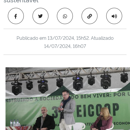
Ministério da Cidadania
Copiar para área 
Ministério da Saúde
Ministério de Minas e Energia
Publicado em
13/07/2024, 15h52
. Atualizado
14/07/2024, 16h07
Ministério da Ciência, Tecnologia, Inovações e Comunicações
Ministério do Meio Ambiente
Ministério do Turismo
Ministério do Desenvolvimento Regional
Controladoria-Geral da União
Ministério da Mulher, da Família e dos Direitos Humanos