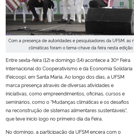
Secretaria-Geral
Secretaria de Governo
Com a presença de autoridades e pesquisadores da UFSM, as
Gabinete de Segurança Institucional
climáticas foram o tema-chave da feira nesta edição
Entre sexta-feira (12) e domingo (14) acontece a 30º Feira
Advocacia-Geral da União
Internacional do Cooperativismo e da Economia Solidária
(Feicoop), em Santa Maria. Ao longo dos dias, a UFSM
Banco Central do Brasil
marca presença através de diversas atividades e
iniciativas, como empreendimentos, oficinas, cursos e
Planalto
seminários, como o “Mudanças climáticas e os desafios
na reconstrução de sistemas alimentares sustentáveis”,
que teve início logo no primeiro dia da Feira.
No domingo, a participação da UFSM encera com o