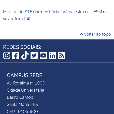
Ministra do STF Cármen Lúcia fará palestra na UFSM na
sexta-feira (14)
Voltar ao topo
REDES SOCIAIS:
Instagram
Facebook
TikTok
Twitter
YouTube
LinkedIn
RSS
CAMPUS SEDE
Av. Roraima nº 1000
Cidade Universitária
Bairro Camobi
Santa Maria - RS
CEP: 97105-900