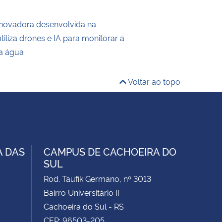
inovadora desenvolvida na
liza drones e IA para monitorar a
a água
Voltar ao topo
A DAS
CAMPUS DE CACHOEIRA DO
SUL
Rod. Taufik Germano, nº 3013
Bairro Universitário II
Cachoeira do Sul - RS
CEP: 96503-205