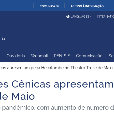
COMUNICA BR
ACESSO À INFORMAÇÃO
Ministério da Defesa
Ministério das Relações
Mini
IR
LANGUAGES
INTERNATI
Exteriores
PARA
O
Ministério da Cidadania
Ministério da Saúde
Mini
CONTEÚDO
ria
o
Ouvidoria
Webmail
PEN-SIE
Comunicação
Se
Ministério do
Controladoria-Geral da
Mini
Desenvolvimento Regional
União
Famí
icas apresentam peça Hecatombe no Theatro Treze de Maio
Hum
tes Cênicas apresenta
Advocacia-Geral da União
Banco Central do Brasil
Plan
de Maio
io pandêmico, com aumento de número 