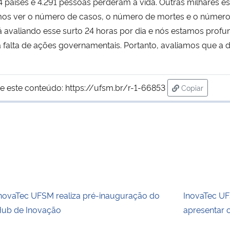
4 países e 4.291 pessoas perderam a vida. Outras milhares e
amos ver o número de casos, o número de mortes e o número
tá avaliando esse surto 24 horas por dia e nós estamos pr
a falta de ações governamentais. Portanto, avaliamos que a 
e este conteúdo:
https://ufsm.br/r-1-66853
Copiar
para área de
novaTec UFSM realiza pré-inauguração do
InovaTec U
ub de Inovação
apresentar