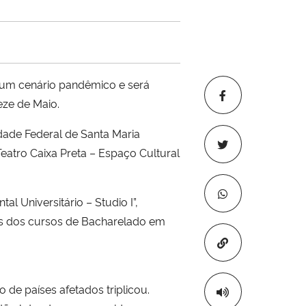
 um cenário pandêmico e será
eze de Maio.
dade Federal de Santa Maria
eatro Caixa Preta – Espaço Cultural
l Universitário – Studio I”,
as dos cursos de Bacharelado em
Copiar para áre
e países afetados triplicou.