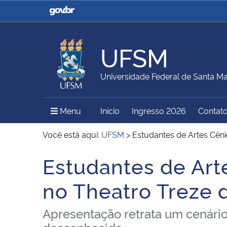
Casa Civil
Ministério da Justiça e
Segurança Pública
UFSM
Ministério da Agricultura,
Ministério da Educação
Universidade Federal de Santa Ma
Pecuária e Abastecimento
Menu Principal do Sítio
Menu
Início
Ingresso 2026
Contat
Ministério do Meio Ambiente
Ministério do Turismo
Você está aqui:
UFSM
>
Estudantes de Artes Cên
Estudantes de Ar
Início do conteúdo
Secretaria de Governo
Gabinete de Segurança
no Theatro Treze 
Institucional
Apresentação retrata um cenár