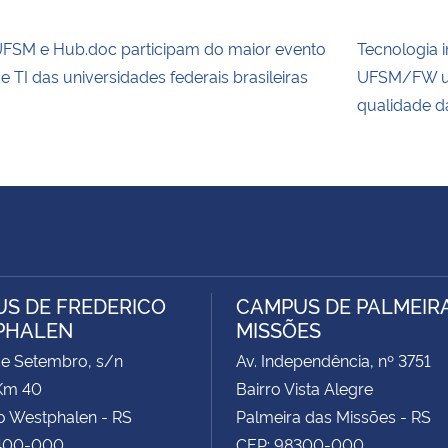
FSM e Hub.doc participam do maior evento
Tecnologia 
e TI das universidades federais brasileiras
UFSM/FW uti
qualidade d
S DE FREDERICO
CAMPUS DE PALMEIR
PHALEN
MISSÕES
de Setembro, s/n
Av. Independência, nº 3751
Km 40
Bairro Vista Alegre
o Westphalen - RS
Palmeira das Missões - RS
400-000
CEP: 98300-000