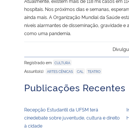
Atualmente, existem mais de 118 mil casos em 11
hospitais. Nos próximos dias e semanas, esper
ainda mais. A Organização Mundial da Saúde es
níveis alarmantes de disseminação, gravidade e 
como uma pandemia.
Divulgu
Registrado em
CULTURA
,
,
Assunto(s):
ARTES CÊNICAS
CAL
TEATRO
Publicações Recentes
Recepção Estudantil da UFSM terá
I
cinedebate sobre juventude, cultura e direito
H
à cidade