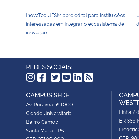
InovaTec UFSM abre edital para instituições
U
interessadas em integrar o ecossistema de
d
inovação
REDES SOCIAIS:
TikTok
Instagram
Facebook
Twitter
YouTube
LinkedIn
RSS
CAMPUS SEDE
CAMPU
WEST
Av. Roraima nº 1000
Linha 7 
Cidade Universitária
BR 386 
Bairro Camobi
Frederic
Santa Maria - RS
CEP: 98
CEP: 97105-900