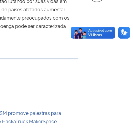
stão lutando por suas vidas em
 de países afetados aumentar
ofundamente preocupados com os
doença pode ser caracterizada
 transferência
FSM promove palestras para
 o HackaTruck MakerSpace