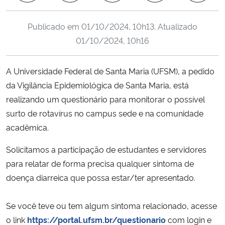
Ministério da Cidadania
Publicado em
01/10/2024, 10h13
. Atualizado
Ministério da Saúde
01/10/2024, 10h16
Ministério de Minas e Energia
A Universidade Federal de Santa Maria (UFSM), a pedido
da Vigilância Epidemiológica de Santa Maria, está
Ministério da Ciência, Tecnologia, Inovações e Comunicações
realizando um questionário para monitorar o possível
surto de rotavírus no campus sede e na comunidade
Ministério do Meio Ambiente
acadêmica.
Ministério do Turismo
Solicitamos a participação de estudantes e servidores
para relatar de forma precisa qualquer sintoma de
Ministério do Desenvolvimento Regional
doença diarreica que possa estar/ter apresentado.
Controladoria-Geral da União
Se você teve ou tem algum sintoma relacionado, acesse
o link
https://portal.ufsm.br/questionario
com login e
Ministério da Mulher, da Família e dos Direitos Humanos