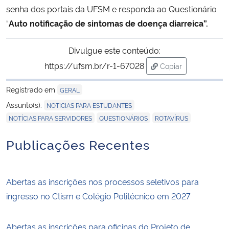
senha dos portais da UFSM e responda ao Questionário
“
Auto notificação de sintomas de doença diarreica”.
Secretaria-Geral
Divulgue este conteúdo:
Secretaria de Governo
https://ufsm.br/r-1-67028
Copiar
para área de trans
Gabinete de Segurança Institucional
Registrado em
GERAL
,
Assunto(s):
Advocacia-Geral da União
NOTICIAS PARA ESTUDANTES
,
,
NOTÍCIAS PARA SERVIDORES
QUESTIONÁRIOS
ROTAVÍRUS
Banco Central do Brasil
Publicações Recentes
Planalto
Abertas as inscrições nos processos seletivos para
ingresso no Ctism e Colégio Politécnico em 2027
Abertas as inscrições para oficinas do Projeto de