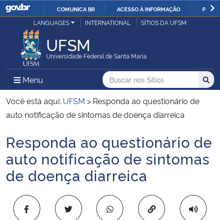
COMUNICA BR
ACESSO À INFORMAÇÃO
PARTI
Casa Civil
LANGUAGES
INTERNATIONAL
SÍTIOS DA UFSM
IR
PARA
UFSM
Ministério da Justiça e Segurança Pública
O
Universidade Federal de Santa Maria
CONTEÚDO
Ministério da Defesa
Buscar no nos Sítios
Busca
Busca:
Menu Principal do Sítio
Menu
Busc
Ministério das Relações Exteriores
Você está aqui:
UFSM
>
Responda ao questionário de
auto notificação de sintomas de doença diarreica
Ministério da Economia
Responda ao questionário de
Início do conteúdo
Ministério da Infraestrutura
auto notificação de sintomas
de doença diarreica
Ministério da Agricultura, Pecuária e Abastecimento
Ministério da Educação
Copiar para área 