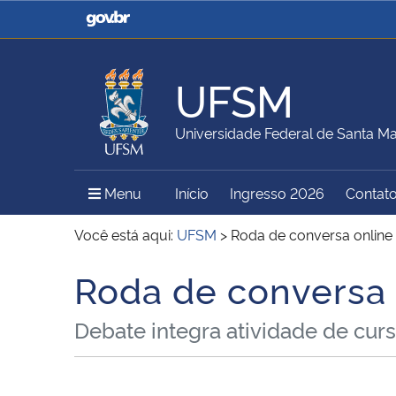
Casa Civil
Ministério da Justiça e
Segurança Pública
UFSM
Ministério da Agricultura,
Ministério da Educação
Universidade Federal de Santa Ma
Pecuária e Abastecimento
Menu Principal do Sítio
Menu
Início
Ingresso 2026
Contat
Ministério do Meio Ambiente
Ministério do Turismo
Você está aqui:
UFSM
>
Roda de conversa online
Roda de conversa 
Início do conteúdo
Secretaria de Governo
Gabinete de Segurança
Debate integra atividade de cur
Institucional