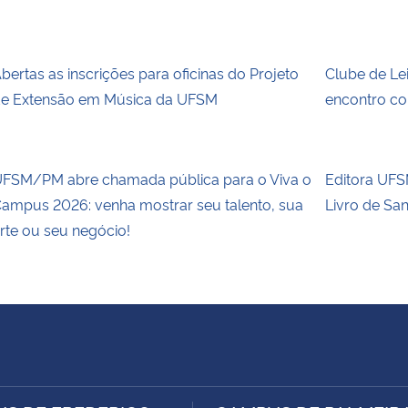
bertas as inscrições para oficinas do Projeto
Clube de Le
e Extensão em Música da UFSM
encontro co
FSM/PM abre chamada pública para o Viva o
Editora UFSM
ampus 2026: venha mostrar seu talento, sua
Livro de Sa
rte ou seu negócio!