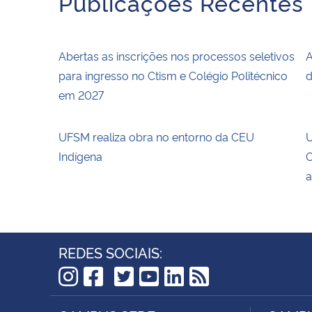
Publicações Recentes
Abertas as inscrições nos processos seletivos
A
para ingresso no Ctism e Colégio Politécnico
d
em 2027
UFSM realiza obra no entorno da CEU
U
Indígena
C
a
REDES SOCIAIS:
TikTok
Instagram
Facebook
Twitter
YouTube
LinkedIn
RSS