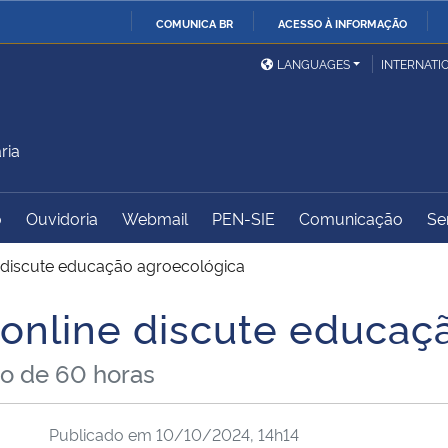
COMUNICA BR
ACESSO À INFORMAÇÃO
Ministério da Defesa
Ministério das Relações
Mini
IR
LANGUAGES
INTERNATI
Exteriores
PARA
O
Ministério da Cidadania
Ministério da Saúde
Mini
CONTEÚDO
ria
o
Ouvidoria
Webmail
PEN-SIE
Comunicação
Se
Ministério do
Controladoria-Geral da
Mini
Desenvolvimento Regional
União
Famí
 discute educação agroecológica
Hum
online discute educaç
Advocacia-Geral da União
Banco Central do Brasil
Plan
so de 60 horas
Publicado em
10/10/2024, 14h14