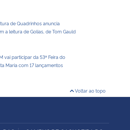
itura de Quadrinhos anuncia
m a leitura de Golias, de Tom Gauld
 vai participar da 53ª Feira do
nta Maria com 17 lançamentos
Voltar ao topo