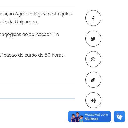
cação Agroecológica nesta quinta
unde, da Unipampa.
edagógicas de aplicação”. E o
ificação de curso de 60 horas.
Copiar para áre
 transferência