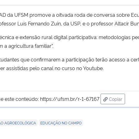
D da UFSM promove a oitvada roda de conversa sobre Ecu
rofessor Luís Fernando Zuin, da USP, e o professor Altacir B
écnica e extensão rural digital participativa: metodologias p
a agricultura familiar”.
studantes que confirmarem a participação terão acesso a cert
r assistidas pelo canal no curso no Youtube.
e este conteúdo:
https://ufsm.br/r-1-67167
Copiar
para área de
,
O AGROECOLÓGICA
EDUCAÇÃO NO CAMPO