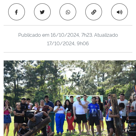
Ministério da Cidadania
Copiar para área 
Ministério da Saúde
Publicado em
16/10/2024, 7h23
. Atualizado
Ministério de Minas e Energia
17/10/2024, 9h06
Ministério da Ciência, Tecnologia, Inovações e Comunicações
Ministério do Meio Ambiente
Ministério do Turismo
Ministério do Desenvolvimento Regional
Controladoria-Geral da União
Ministério da Mulher, da Família e dos Direitos Humanos