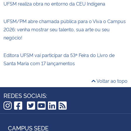
UFSM realiza obra no entorno da CEU Indígena
UFSM/PM abre chamada pública para o Viva o Campus
2026: venha mostrar seu talento, sua arte ou seu
negócio!
Editora UFSM vai participar da 53ª Feira do Livro de
Santa Maria com 17 lançamentos
Voltar ao topo
REDES SOCIAIS:
TikTok
Instagram
Facebook
Twitter
YouTube
LinkedIn
RSS
CAMPUS SEDE