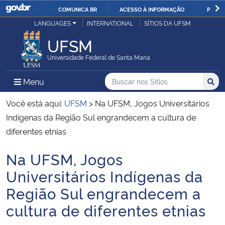
COMUNICA BR
ACESSO À INFORMAÇÃO
PARTI
Casa Civil
LANGUAGES
INTERNATIONAL
SÍTIOS DA UFSM
IR
PARA
UFSM
Ministério da Justiça e Segurança Pública
O
Universidade Federal de Santa Maria
CONTEÚDO
Ministério da Defesa
Buscar no nos Sítios
Busca
Busca:
Menu Principal do Sítio
Menu
Busc
Ministério das Relações Exteriores
Você está aqui:
UFSM
>
Na UFSM, Jogos Universitários
Indígenas da Região Sul engrandecem a cultura de
Ministério da Economia
diferentes etnias
Na UFSM, Jogos
Ministério da Infraestrutura
Início do conteúdo
Universitários Indígenas da
Ministério da Agricultura, Pecuária e Abastecimento
Região Sul engrandecem a
cultura de diferentes etnias
Ministério da Educação