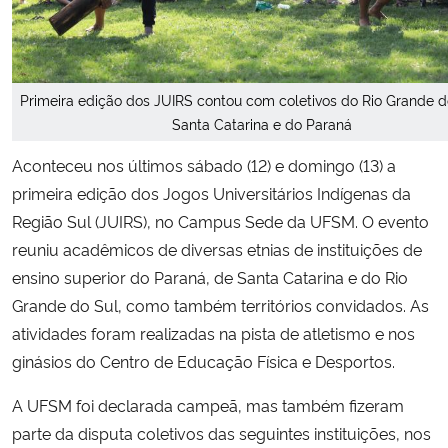
Secretaria-Geral
Secretaria de Governo
Primeira edição dos JUIRS contou com coletivos do Rio Grande d
Santa Catarina e do Paraná
Gabinete de Segurança Institucional
Aconteceu nos últimos sábado (12) e domingo (13) a
primeira edição dos Jogos Universitários Indígenas da
Advocacia-Geral da União
Região Sul (JUIRS), no Campus Sede da UFSM. O evento
reuniu acadêmicos de diversas etnias de instituições de
Banco Central do Brasil
ensino superior do Paraná, de Santa Catarina e do Rio
Grande do Sul, como também territórios convidados. As
Planalto
atividades foram realizadas na pista de atletismo e nos
ginásios do Centro de Educação Física e Desportos.
A UFSM foi declarada campeã, mas também fizeram
parte da disputa coletivos das seguintes instituições, nos