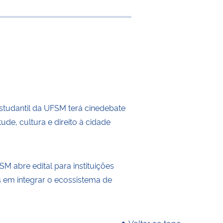
 transferência
tudantil da UFSM terá cinedebate
ude, cultura e direito à cidade
M abre edital para instituições
s em integrar o ecossistema de
Voltar ao topo