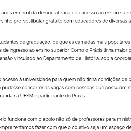
5 anos em prol da democratização do acesso ao ensino supe
rsinho pré-vestibular gratuito com educadores de diversas 
studantes de graduação, de que as
camadas mais populares 
 de ingresso ao ensino superior.
Como o Práxis tinha maior 
xtensão vinculado
ao Departamento de História, sob a coorde
 o acesso à universidade para quem não tinha condições de 
e pudesse concorrer às vagas com pessoas que possuíam mais
randa na UFSM e participante do Práxis.
tório funciona com o apoio não só de professores para mini
“Sempre tentamos fazer com que o coletivo seja um espaço d