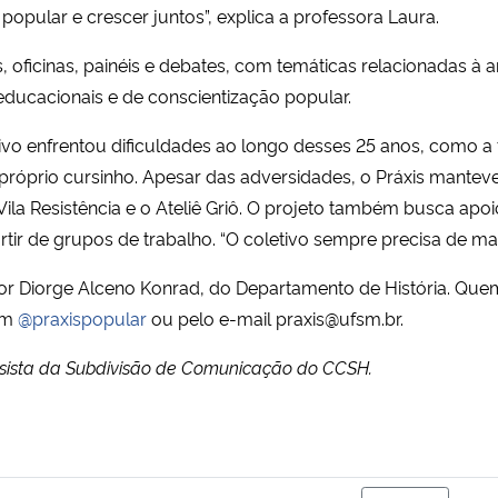
opular e crescer juntos”, explica a professora Laura.
icinas, painéis e debates, com temáticas relacionadas à ar
educacionais e de conscientização popular.
tivo enfrentou dificuldades ao longo desses 25 anos, como a f
 próprio cursinho. Apesar das adversidades, o Práxis mante
 Vila Resistência e o Ateliê Griô. O projeto também busca a
tir de grupos de trabalho.
“O coletivo sempre precisa de ma
r Diorge Alceno Konrad, do Departamento de História. Quem 
ram
@praxispopular
ou pelo e-mail
praxis@ufsm.br
.
olsista da Subdivisão de Comunicação do CCSH.