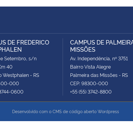
S DE FREDERICO
CAMPUS DE PALMEIR
PHALEN
MISSÕES
de Setembro, s/n
Av. Independência, nº 3751
Km 40
Bairro Vista Alegre
o Westphalen - RS
Palmeira das Missões - RS
400-000
CEP: 98300-000
 3744-0600
+55 (55) 3742-8800
Desenvolvido com o CMS de código aberto
Wordpress