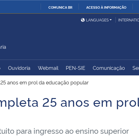
COMUNICA BR
ACESSO À INFORMAÇÃO
Ministério da Defesa
Ministério das Relações
Mini
IR
LANGUAGES
INTERNATI
Exteriores
PARA
O
Ministério da Cidadania
Ministério da Saúde
Mini
CONTEÚDO
ria
o
Ouvidoria
Webmail
PEN-SIE
Comunicação
Se
Ministério do
Controladoria-Geral da
Mini
Desenvolvimento Regional
União
Famí
a 25 anos em prol da educação popular
Hum
ompleta 25 anos em pro
Advocacia-Geral da União
Banco Central do Brasil
Plan
tuito para ingresso ao ensino superior