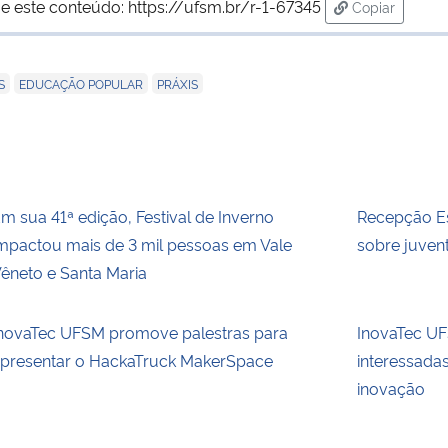
e este conteúdo:
https://ufsm.br/r-1-67345
Copiar
para área de
,
,
S
EDUCAÇÃO POPULAR
PRÁXIS
m sua 41ª edição, Festival de Inverno
Recepção Es
mpactou mais de 3 mil pessoas em Vale
sobre juvent
êneto e Santa Maria
novaTec UFSM promove palestras para
InovaTec UFS
presentar o HackaTruck MakerSpace
interessada
inovação