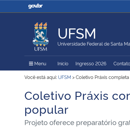
Casa Civil
Ministério da Justiça e
Segurança Pública
UFSM
Ministério da Agricultura,
Ministério da Educação
Universidade Federal de Santa Ma
Pecuária e Abastecimento
Menu Principal do Sítio
Menu
Início
Ingresso 2026
Contat
Ministério do Meio Ambiente
Ministério do Turismo
Você está aqui:
UFSM
>
Coletivo Práxis complet
Coletivo Práxis c
Início do conteúdo
Secretaria de Governo
Gabinete de Segurança
popular
Institucional
Projeto oferece preparatório gra