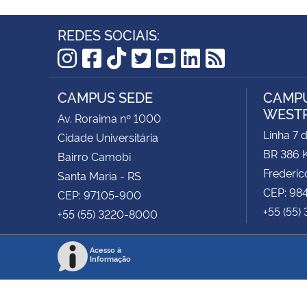
REDES SOCIAIS:
Instagram
Facebook
TikTok
Twitter
YouTube
LinkedIn
RSS
CAMPUS SEDE
CAMPU
WEST
Av. Roraima nº 1000
Linha 7 
Cidade Universitária
BR 386 
Bairro Camobi
Frederic
Santa Maria - RS
CEP: 98
CEP: 97105-900
+55 (55)
+55 (55) 3220-8000
Acesso à
Informação