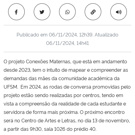
Ministério da Cidadania
Copiar para área 
Ministério da Saúde
Publicado em
06/11/2024, 12h39
. Atualizado
Ministério de Minas e Energia
06/11/2024, 14h41
Ministério da Ciência, Tecnologia, Inovações e Comunicações
O projeto Conexões Maternas, que está em andamento
desde 2023, tem o intuito de mapear e compreender as
Ministério do Meio Ambiente
demandas das mães da comunidade acadêmica da
Ministério do Turismo
UFSM. Em 2024, as rodas de conversa promovidas pelo
projeto estão sendo realizadas por centros, tendo em
Ministério do Desenvolvimento Regional
vista a compreensão da realidade de cada estudante e
servidora de forma mais próxima. O próximo encontro
Controladoria-Geral da União
será no Centro de Artes e Letras, no dia 13 de novembro,
a partir das 9h30, sala 1026 do prédio 40.
Ministério da Mulher, da Família e dos Direitos Humanos