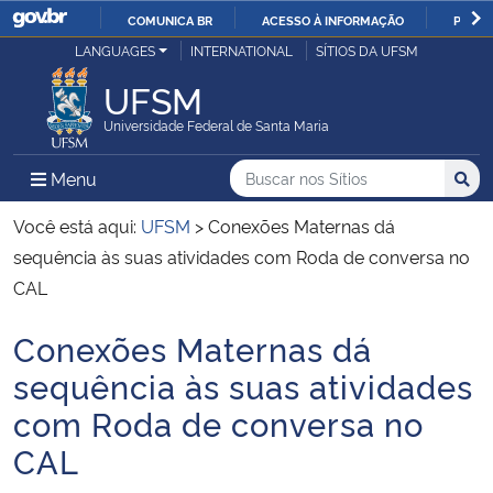
COMUNICA BR
ACESSO À INFORMAÇÃO
PARTI
Casa Civil
LANGUAGES
INTERNATIONAL
SÍTIOS DA UFSM
IR
PARA
UFSM
Ministério da Justiça e Segurança Pública
O
Universidade Federal de Santa Maria
CONTEÚDO
Ministério da Defesa
Buscar no nos Sítios
Busca
Busca:
Menu Principal do Sítio
Menu
Busc
Ministério das Relações Exteriores
Você está aqui:
UFSM
>
Conexões Maternas dá
sequência às suas atividades com Roda de conversa no
Ministério da Economia
CAL
Conexões Maternas dá
Ministério da Infraestrutura
Início do conteúdo
sequência às suas atividades
Ministério da Agricultura, Pecuária e Abastecimento
com Roda de conversa no
CAL
Ministério da Educação