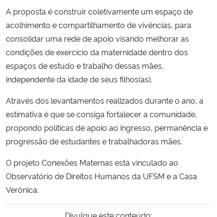
A proposta é construir coletivamente um espaço de
Secretaria-Geral
acolhimento e compartilhamento de vivências, para
consolidar uma rede de apoio visando melhorar as
Secretaria de Governo
condições de exercício da maternidade dentro dos
espaços de estudo e trabalho dessas mães,
Gabinete de Segurança Institucional
independente da idade de seus filhos(as).
Através dos levantamentos realizados durante o ano, a
Advocacia-Geral da União
estimativa é que se consiga fortalecer a comunidade,
Banco Central do Brasil
propondo políticas de apoio ao ingresso, permanência e
progressão de estudantes e trabalhadoras mães.
Planalto
O projeto Conexões Maternas está vinculado ao
Observatório de Direitos Humanos da UFSM e a Casa
Verônica.
Divulgue este conteúdo: