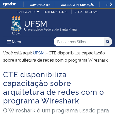
COMUNICA BR
ACESSO À INFORMAÇÃO
PARTI
Casa Civil
LANGUAGES
INTERNATIONAL
SÍTIOS DA UFSM
IR
PARA
UFSM
Ministério da Justiça e Segurança Pública
O
Universidade Federal de Santa Maria
CONTEÚDO
Ministério da Defesa
Buscar no nos Sítios
Busca
Busca:
Menu Principal do Sítio
Menu
Busc
Ministério das Relações Exteriores
Você está aqui:
UFSM
>
CTE disponibiliza capacitação
sobre arquitetura de redes com o programa Wireshark
Ministério da Economia
CTE disponibiliza
Início do conteúdo
Ministério da Infraestrutura
capacitação sobre
arquitetura de redes com o
Ministério da Agricultura, Pecuária e Abastecimento
programa Wireshark
Ministério da Educação
O Wireshark é um programa usado para