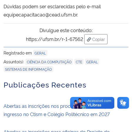
Dúvidas podem ser esclarecidas pelo e-mail
equipecapacitacao@cead.ufsm.br.
Divulgue este conteúdo:
https://ufsm.br/r-1-67562
Copiar
para área de trans
Registrado em
GERAL
,
,
,
Assunto(s):
CIÊNCIA DA COMPUTAÇÃO
CTE
GERAL
SISTEMAS DE INFORMAÇÃO
Publicações Recentes
Abertas as inscrições nos processos seletivos para
ingresso no Ctism e Colégio Politécnico em 2027
Abertas as inscrições para oficinas do Projeto de