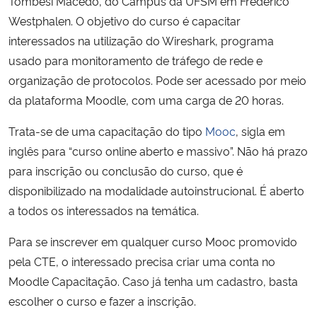
Tombesi Macedo, do Campus da UFSM em Frederico
Westphalen. O objetivo do curso é capacitar
Secretaria-Geral
interessados na utilização do Wireshark, programa
usado para monitoramento de tráfego de rede e
Secretaria de Governo
organização de protocolos. Pode ser acessado por meio
da plataforma Moodle, com uma carga de 20 horas.
Gabinete de Segurança Institucional
Trata-se de uma capacitação do tipo
Mooc
, sigla em
Advocacia-Geral da União
inglês para “curso online aberto e massivo”. Não há prazo
para inscrição ou conclusão do curso, que é
Banco Central do Brasil
disponibilizado na modalidade autoinstrucional. É aberto
a todos os interessados na temática.
Planalto
Para se inscrever em qualquer curso Mooc promovido
pela CTE, o interessado precisa criar uma conta no
Moodle Capacitação. Caso já tenha um cadastro, basta
escolher o curso e fazer a inscrição.