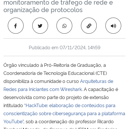
monitoramento de tráfego de rede e
Ministério da Cidadania
organização de protocolos
Ministério da Saúde
Copiar para área 
Ministério de Minas e Energia
Publicado em
07/11/2024, 14h59
Ministério da Ciência, Tecnologia, Inovações e Comunicações
Órgão vinculado à Pró-Reitoria de Graduação, a
Ministério do Meio Ambiente
Coordenadoria de Tecnologia Educacional (CTE)
disponibiliza à comunidade o curso
Arquiteturas de
Ministério do Turismo
Redes para Iniciantes com Wireshark
. A capacitação é
desenvolvida como parte do projeto de extensão
Ministério do Desenvolvimento Regional
intitulado
“HackTube: elaboração de conteúdos para
Controladoria-Geral da União
conscientização sobre cibersegurança para a plataforma
YouTube”
, sob a coordenação do professor Ricardo
Ministério da Mulher, da Família e dos Direitos Humanos