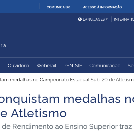
COMUNICA BR
ACESSO À INFORMAÇÃO
Ministério da Defesa
Ministério das Relações
Mini
IR
LANGUAGES
INTERNATI
Exteriores
PARA
O
Ministério da Cidadania
Ministério da Saúde
Mini
CONTEÚDO
ria
o
Ouvidoria
Webmail
PEN-SIE
Comunicação
Se
Ministério do
Controladoria-Geral da
Mini
Desenvolvimento Regional
União
Famí
tam medalhas no Campeonato Estadual Sub-20 de Atletis
Hum
conquistam medalhas 
Advocacia-Geral da União
Banco Central do Brasil
Plan
e Atletismo
s de Rendimento ao Ensino Superior tra