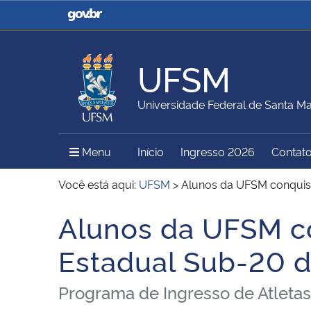
Casa Civil
Ministério da Justiça e
Segurança Pública
UFSM
Ministério da Agricultura,
Ministério da Educação
Universidade Federal de Santa Ma
Pecuária e Abastecimento
Menu Principal do Sítio
Menu
Início
Ingresso 2026
Contat
Ministério do Meio Ambiente
Ministério do Turismo
Você está aqui:
UFSM
>
Alunos da UFSM conquis
Alunos da UFSM 
Início do conteúdo
Secretaria de Governo
Gabinete de Segurança
Estadual Sub-20 d
Institucional
Programa de Ingresso de Atleta