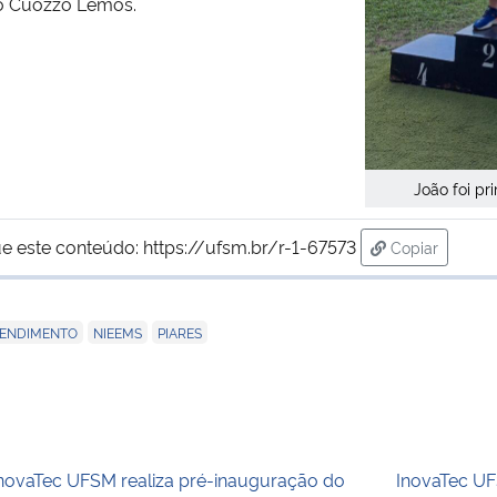
do Cuozzo Lemos.
João foi pr
e este conteúdo:
https://ufsm.br/r-1-67573
Copiar
para área de
,
,
RENDIMENTO
NIEEMS
PIARES
novaTec UFSM realiza pré-inauguração do
InovaTec U