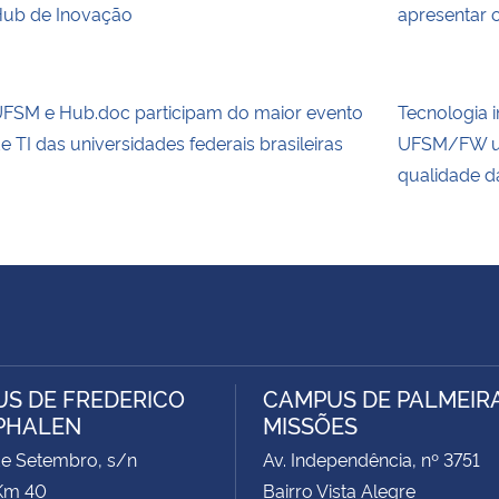
ub de Inovação
apresentar
FSM e Hub.doc participam do maior evento
Tecnologia 
e TI das universidades federais brasileiras
UFSM/FW uti
qualidade d
S DE FREDERICO
CAMPUS DE PALMEIR
PHALEN
MISSÕES
de Setembro, s/n
Av. Independência, nº 3751
Km 40
Bairro Vista Alegre