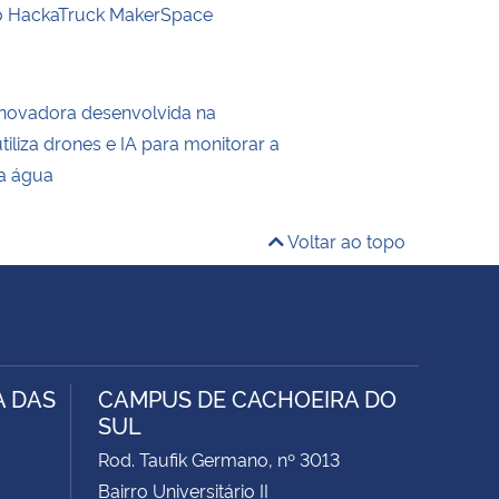
 o HackaTruck MakerSpace
inovadora desenvolvida na
liza drones e IA para monitorar a
a água
Voltar ao topo
A DAS
CAMPUS DE CACHOEIRA DO
SUL
Rod. Taufik Germano, nº 3013
Bairro Universitário II