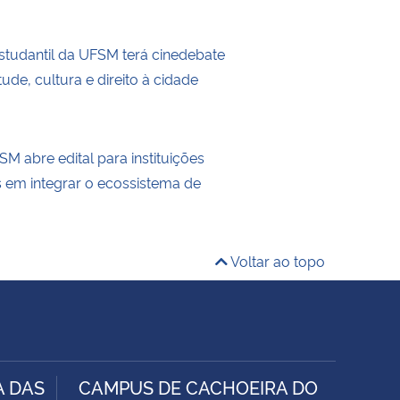
tudantil da UFSM terá cinedebate
ude, cultura e direito à cidade
M abre edital para instituições
s em integrar o ecossistema de
Voltar ao topo
A DAS
CAMPUS DE CACHOEIRA DO