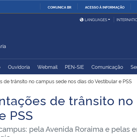
COMUNICA BR
ACESSO À INFORMAÇÃO
Ministério da Defesa
Ministério das Relações
Mini
IR
LANGUAGES
INTERNATI
Exteriores
PARA
O
Ministério da Cidadania
Ministério da Saúde
Mini
CONTEÚDO
ria
o
Ouvidoria
Webmail
PEN-SIE
Comunicação
Se
Ministério do
Controladoria-Geral da
Mini
Desenvolvimento Regional
União
Famí
 de trânsito no campus sede nos dias do Vestibular e PSS
Hum
ntações de trânsito n
Advocacia-Geral da União
Banco Central do Brasil
Plan
 e PSS
 campus: pela Avenida Roraima e pelas 