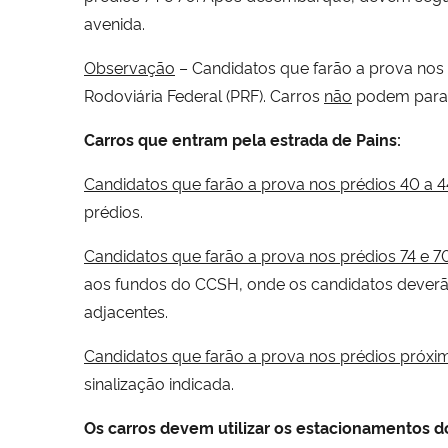
avenida.
O
bservação
– Candidatos que farão a prova nos p
Rodoviária Federal (PRF). Carros
não
podem parar 
Carros que entram pela
e
strada
de
Pains:
Candidatos que farão a prova nos
p
rédios 40
a
4
prédios.
Candidatos que farão a prova nos
p
rédios 74 e 7
aos fundos do CCSH, onde os candidatos deverão d
adjacentes.
Candidatos que farão
a prova
nos prédios próx
sinalização indicada.
Os carros devem utilizar os estacionamentos d