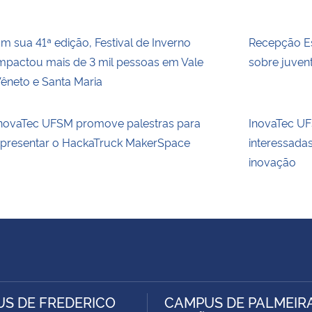
m sua 41ª edição, Festival de Inverno
Recepção Es
mpactou mais de 3 mil pessoas em Vale
sobre juvent
êneto e Santa Maria
novaTec UFSM promove palestras para
InovaTec UFS
presentar o HackaTruck MakerSpace
interessada
inovação
S DE FREDERICO
CAMPUS DE PALMEIR