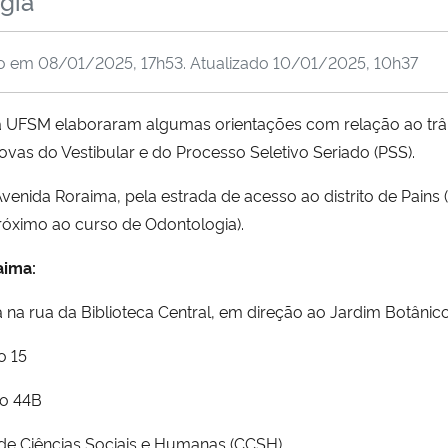
gia
do em
08/01/2025, 17h53
. Atualizado
10/01/2025, 10h37
 da UFSM elaboraram algumas orientações com relação ao t
ovas do Vestibular e do Processo Seletivo Seriado (PSS).
venida Roraima, pela estrada de acesso ao distrito de Pains 
próximo ao curso de Odontologia).
aima:
a na rua da Biblioteca Central, em direção ao Jardim Botânico
o 15
io 44B
de Ciências Sociais e Humanas (CCSH)