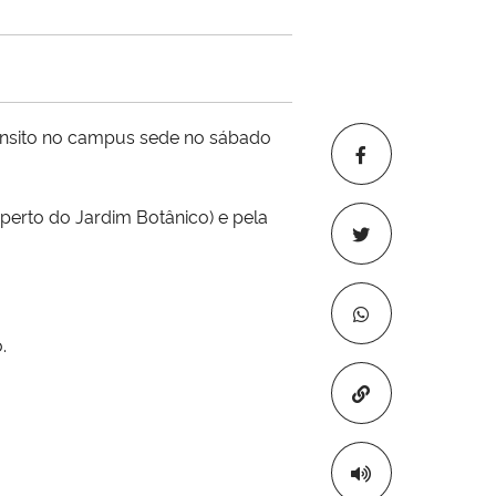
rânsito no campus sede no sábado
(perto do Jardim Botânico) e pela
.
Copiar para áre