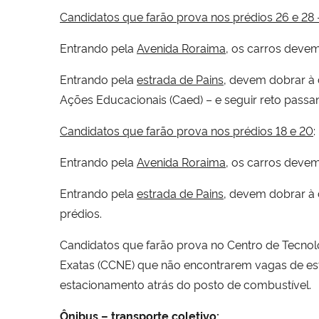
Candidatos que farão prova nos prédios 26 e 28 –
Entrando pela
Avenida
Roraima
, os carros devem
Entrando pela
estrada de
Pains,
devem dobrar à di
Ações Educacionais (Caed) – e seguir reto passan
Candidatos que farão prova nos
p
rédios 18 e 20
:
Entrando pela
Avenida
Roraima
, os carros devem
Entrando pela
estrada de
Pains
, devem dobrar à 
prédios.
Candidatos que farão prova no Centro de Tecnolog
Exatas (CCNE) que não encontrarem vagas de esta
estacionamento atrás do posto de combustível.
Ônibus – transporte coletivo: