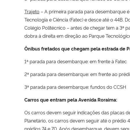
Trajeto
– A primeira parada para desembarque é na
Tecnologia e Ciência (Fatec) e desce até o 44B. 
Colégio Politécnico – antes de chegar tem a 3ª p
dobra à direita em direção ao Parque Tecnológico
Ônibus fretados que chegam pela
e
strada
de
P
1ª parada para desembarque: em frente à Fatec
2ª parada para desembarque: em frente ao préd
3ª parada para desembarque: fundos do CCSH
Carros que entram pela Avenida Roraima:
Os carros devem seguir indicações das placas de
Planetário, os carros devem seguir até o prédio 
prédios 74 e 70. Após desembarque, devem seguir