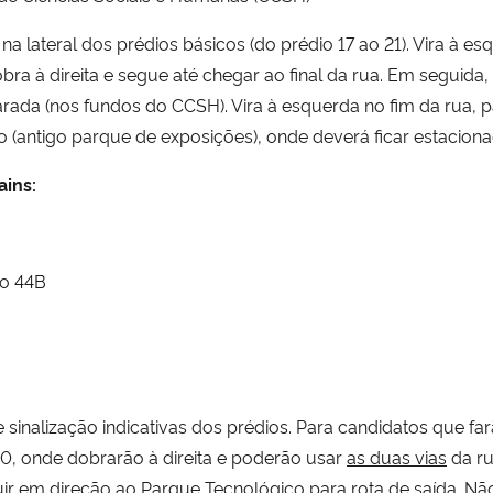
 lateral dos prédios básicos (do prédio 17 ao 21). Vira à e
Dobra à direita e segue até chegar ao final da rua. Em seguid
arada (nos fundos do CCSH). Vira à esquerda no fim da rua, p
 (antigo parque de exposições), onde deverá ficar estaciona
ains:
io 44B
 sinalização indicativas dos prédios. Para candidatos que f
40, onde dobrarão à direita e poderão usar
as duas vias
da r
 em direção ao Parque Tecnológico para rota de saída. Não 