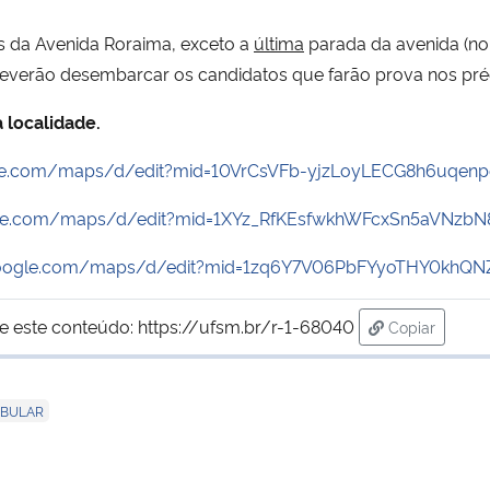
 da Avenida Roraima, exceto a
última
parada da avenida (no
everão desembarcar os candidatos que farão prova nos préd
 localidade.
le.com/maps/d/edit?mid=10VrCsVFb-yjzLoyLECG8h6uqenp
le.com/maps/d/edit?mid=1XYz_RfKEsfwkhWFcxSn5aVNzbN
oogle.com/maps/d/edit?mid=1zq6Y7V06PbFYyoTHY0khQNZI
e este conteúdo:
https://ufsm.br/r-1-68040
Copiar
para área de
IBULAR