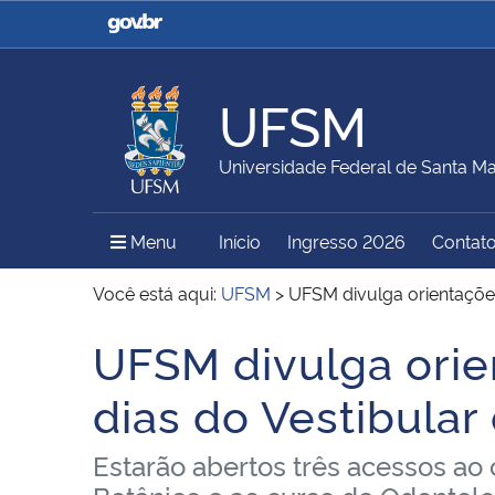
Casa Civil
Ministério da Justiça e
Segurança Pública
UFSM
Ministério da Agricultura,
Ministério da Educação
Universidade Federal de Santa Ma
Pecuária e Abastecimento
Menu Principal do Sítio
Menu
Início
Ingresso 2026
Contat
Ministério do Meio Ambiente
Ministério do Turismo
Você está aqui:
UFSM
>
UFSM divulga orientações
UFSM divulga orie
Início do conteúdo
Secretaria de Governo
Gabinete de Segurança
dias do Vestibular
Institucional
Estarão abertos três acessos ao