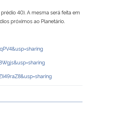
 prédio 40). A mesma será feita em
ios próximos ao Planetário.
qPV4&usp=sharing
8Wgjs&usp=sharing
i49raZ8&usp=sharing
 transferência