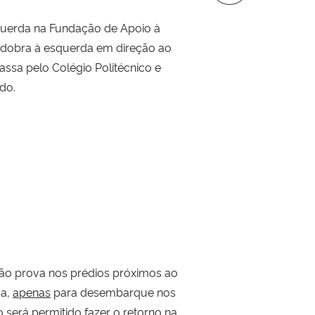
squerda na Fundação de Apoio à
a, dobra à esquerda em direção ao
assa pelo Colégio Politécnico e
do.
arão prova nos prédios próximos ao
ua,
apenas
para desembarque nos
será permitido fazer o retorno na