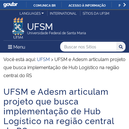
COMUNICA BR
ACESSO À INFORMAÇÃO
PARTI
Casa Civil
LANGUAGES
INTERNATIONAL
SÍTIOS DA UFSM
IR
PARA
UFSM
Ministério da Justiça e Segurança Pública
O
Universidade Federal de Santa Maria
CONTEÚDO
Ministério da Defesa
Buscar no nos Sítios
Busca
Busca:
Menu Principal do Sítio
Menu
Busc
Ministério das Relações Exteriores
Você está aqui:
UFSM
>
UFSM e Adesm articulam projeto
que busca implementação de Hub Logístico na região
Ministério da Economia
central do RS
UFSM e Adesm articulam
Ministério da Infraestrutura
Início do conteúdo
projeto que busca
Ministério da Agricultura, Pecuária e Abastecimento
implementação de Hub
Logístico na região central
Ministério da Educação