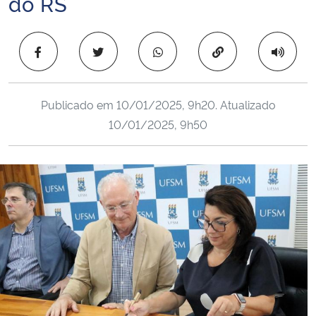
do RS
Ministério da Cidadania
Copiar para área 
Ministério da Saúde
Ministério de Minas e Energia
Publicado em
10/01/2025, 9h20
. Atualizado
10/01/2025, 9h50
Ministério da Ciência, Tecnologia, Inovações e Comunicações
Ministério do Meio Ambiente
Ministério do Turismo
Ministério do Desenvolvimento Regional
Controladoria-Geral da União
Ministério da Mulher, da Família e dos Direitos Humanos