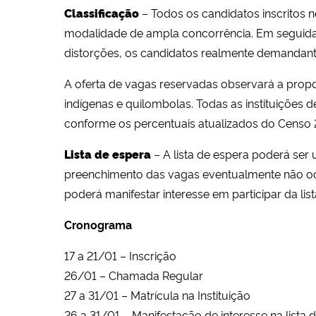
Classificação
–
Todos os candidatos inscritos
modalidade de ampla concorrência. Em seguida, é
distorções, os candidatos realmente demandante
A oferta de vagas reservadas observará a propor
indígenas e quilombolas. Todas as instituições 
conforme os percentuais atualizados do Censo 202
Lista de espera
–
A lista de espera poderá ser u
preenchimento das vagas eventualmente não oc
poderá manifestar interesse em participar da li
Cronograma
17 a 21/01 – Inscrição
26/01 – Chamada Regular
27 a 31/01 – Matrícula na Instituição
26 a 31/01 – Manifestação de interesse na lista 