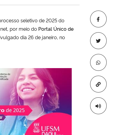
 processo seletivo de 2025 do
ernet, por meio do
Portal Único de
vulgado dia 26 de janeiro, no
Copiar para áre