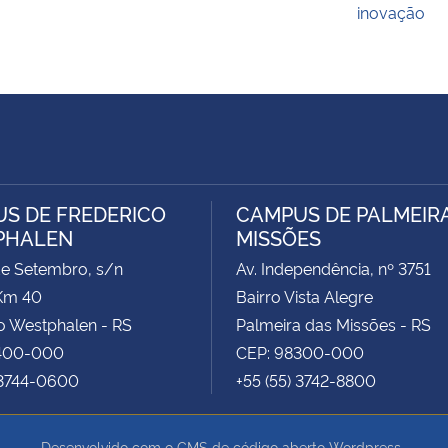
inovação
S DE FREDERICO
CAMPUS DE PALMEIR
PHALEN
MISSÕES
de Setembro, s/n
Av. Independência, nº 3751
Km 40
Bairro Vista Alegre
o Westphalen - RS
Palmeira das Missões - RS
400-000
CEP: 98300-000
 3744-0600
+55 (55) 3742-8800
Desenvolvido com o CMS de código aberto
Wordpress