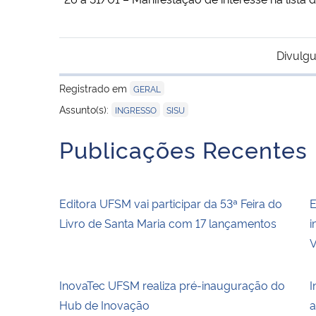
Divulgu
Registrado em
GERAL
,
Assunto(s):
INGRESSO
SISU
Publicações Recentes
Editora UFSM vai participar da 53ª Feira do
E
Livro de Santa Maria com 17 lançamentos
i
V
InovaTec UFSM realiza pré-inauguração do
I
Hub de Inovação
a