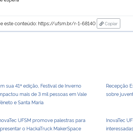
e este conteúdo:
https://ufsm.br/r-1-68140
Copiar
para área de
m sua 41ª edição, Festival de Inverno
Recepção Es
mpactou mais de 3 mil pessoas em Vale
sobre juvent
êneto e Santa Maria
novaTec UFSM promove palestras para
InovaTec UFS
presentar o HackaTruck MakerSpace
interessada