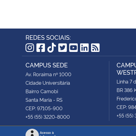
REDES SOCIAIS:
Instagram
Facebook
TikTok
Twitter
YouTube
LinkedIn
RSS
CAMPUS SEDE
CAMPU
WEST
Av. Roraima nº 1000
Linha 7 
Cidade Universitária
BR 386 
Bairro Camobi
Frederic
Santa Maria - RS
CEP: 98
CEP: 97105-900
+55 (55)
+55 (55) 3220-8000
Acesso à