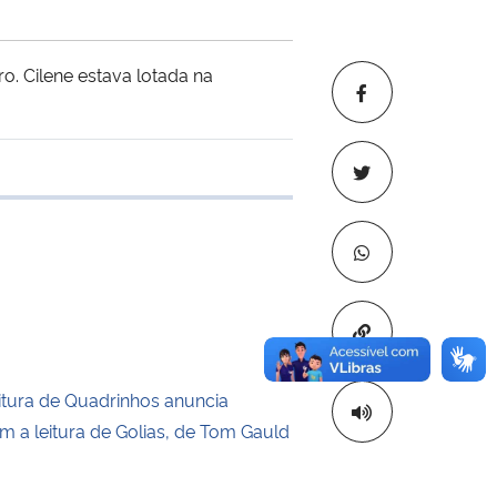
o. Cilene estava lotada na
 transferência
Copiar para áre
itura de Quadrinhos anuncia
m a leitura de Golias, de Tom Gauld