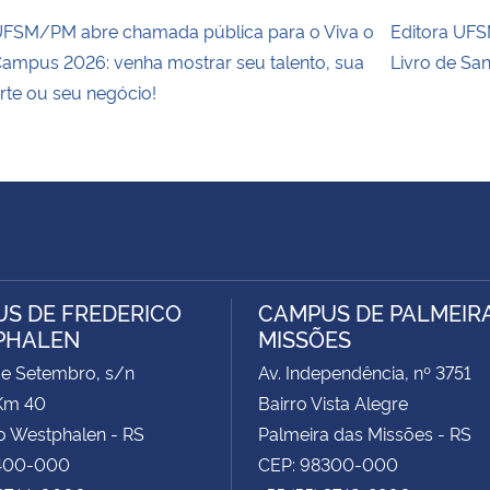
FSM/PM abre chamada pública para o Viva o
Editora UFSM
ampus 2026: venha mostrar seu talento, sua
Livro de Sa
rte ou seu negócio!
S DE FREDERICO
CAMPUS DE PALMEIR
PHALEN
MISSÕES
de Setembro, s/n
Av. Independência, nº 3751
Km 40
Bairro Vista Alegre
o Westphalen - RS
Palmeira das Missões - RS
400-000
CEP: 98300-000