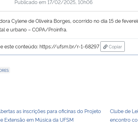
Publicado em
17/02/2025, 10h06
a Cylene de Oliveira Borges, ocorrido no dia 15 de fevereir
al e urbano – COPA/Proinfra.
e este conteúdo:
https://ufsm.br/r-1-68297
Copiar
para área de
DORES
bertas as inscrições para oficinas do Projeto
Clube de Le
e Extensão em Música da UFSM
encontro co