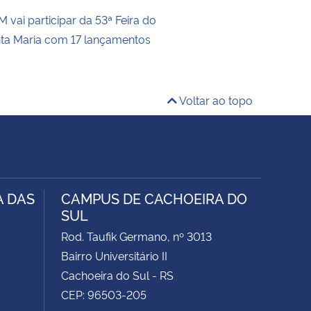
 vai participar da 53ª Feira do
nta Maria com 17 lançamentos
Voltar ao topo
A DAS
CAMPUS DE CACHOEIRA DO
SUL
Rod. Taufik Germano, nº 3013
Bairro Universitário II
Cachoeira do Sul - RS
CEP: 96503-205