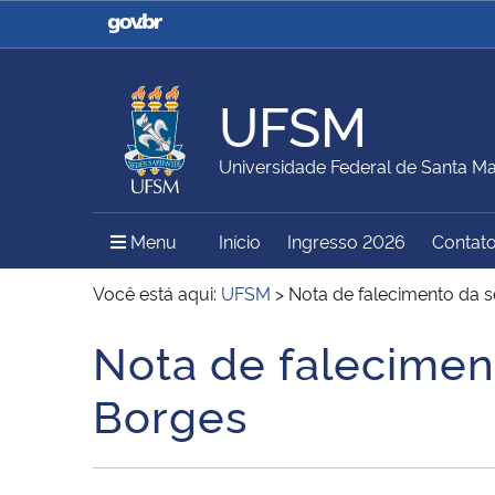
Casa Civil
Ministério da Justiça e
Segurança Pública
UFSM
Ministério da Agricultura,
Ministério da Educação
Universidade Federal de Santa Ma
Pecuária e Abastecimento
Menu Principal do Sítio
Menu
Início
Ingresso 2026
Contat
Ministério do Meio Ambiente
Ministério do Turismo
Você está aqui:
UFSM
>
Nota de falecimento da s
Nota de faleciment
Início do conteúdo
Secretaria de Governo
Gabinete de Segurança
Borges
Institucional