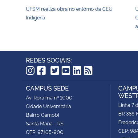
UFSM realiza obra no entorno da CEU
U
Indígena
C
a
REDES SOCIAIS:
TikTok
Instagram
Facebook
Twitter
YouTube
LinkedIn
RSS
CAMPUS SEDE
CAMPU
WEST
Av. Roraima nº 1000
Linha 7 
Cidade Universitária
BR 386 
Bairro Camobi
Frederic
Santa Maria - RS
CEP: 98
CEP: 97105-900