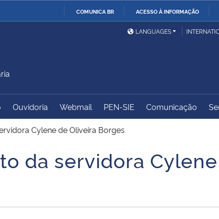
COMUNICA BR
ACESSO À INFORMAÇÃO
Ministério da Defesa
Ministério das Relações
Mini
IR
LANGUAGES
INTERNATI
Exteriores
PARA
O
Ministério da Cidadania
Ministério da Saúde
Mini
CONTEÚDO
ria
o
Ouvidoria
Webmail
PEN-SIE
Comunicação
Se
Ministério do
Controladoria-Geral da
Mini
Desenvolvimento Regional
União
Famí
ervidora Cylene de Oliveira Borges
Hum
o da servidora Cylene 
Advocacia-Geral da União
Banco Central do Brasil
Plan