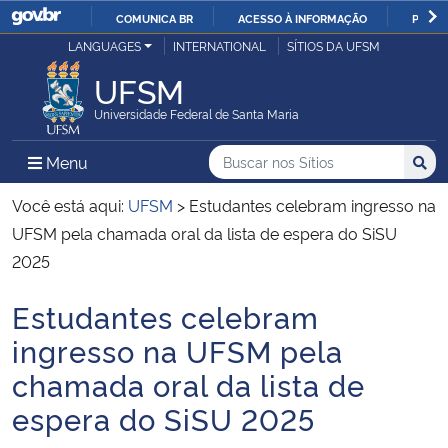
COMUNICA BR
ACESSO À INFORMAÇÃO
PARTI
Casa Civil
LANGUAGES
INTERNATIONAL
SÍTIOS DA UFSM
IR
PARA
UFSM
Ministério da Justiça e Segurança Pública
O
Universidade Federal de Santa Maria
CONTEÚDO
Ministério da Defesa
Buscar no nos Sítios
Busca
Busca:
Menu Principal do Sítio
Menu
Busc
Ministério das Relações Exteriores
Você está aqui:
UFSM
>
Estudantes celebram ingresso na
UFSM pela chamada oral da lista de espera do SiSU
Ministério da Economia
2025
Estudantes celebram
Ministério da Infraestrutura
Início do conteúdo
ingresso na UFSM pela
Ministério da Agricultura, Pecuária e Abastecimento
chamada oral da lista de
espera do SiSU 2025
Ministério da Educação