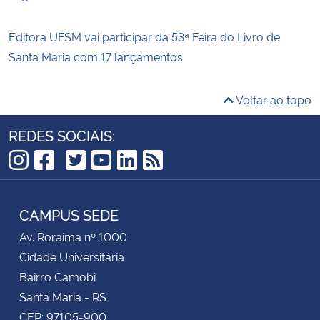
Editora UFSM vai participar da 53ª Feira do Livro de
Santa Maria com 17 lançamentos
Voltar ao topo
REDES SOCIAIS:
TikTok
Instagram
Facebook
Twitter
YouTube
LinkedIn
RSS
CAMPUS SEDE
Av. Roraima nº 1000
Cidade Universitária
Bairro Camobi
Santa Maria - RS
CEP: 97105-900