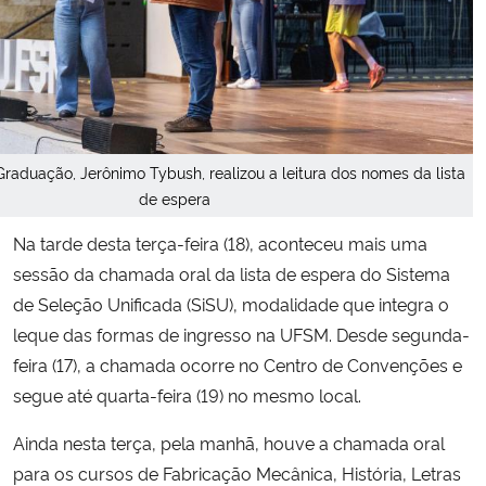
Secretaria-Geral
Secretaria de Governo
Gabinete de Segurança Institucional
Graduação, Jerônimo Tybush, realizou a leitura dos nomes da lista
de espera
Advocacia-Geral da União
Na tarde desta terça-feira (18), aconteceu mais uma
sessão da chamada oral da lista de espera do Sistema
Banco Central do Brasil
de Seleção Unificada (SiSU), modalidade que integra o
leque das formas de ingresso na UFSM. Desde segunda-
Planalto
feira (17), a chamada ocorre no Centro de Convenções e
segue até quarta-feira (19) no mesmo local.
Ainda nesta terça, pela manhã, houve a chamada oral
para os cursos de Fabricação Mecânica, História, Letras