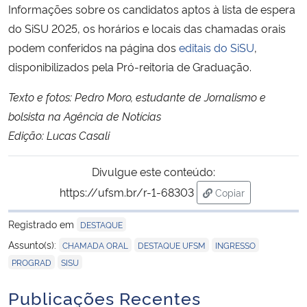
Informações sobre os candidatos aptos à lista de espera
do SiSU 2025, os horários e locais das chamadas orais
podem conferidos na página dos
editais do SiSU
,
disponibilizados pela Pró-reitoria de Graduação.
Texto e fotos: Pedro Moro, estudante de Jornalismo e
bolsista na Agência de Notícias
Edição: Lucas Casali
Divulgue este conteúdo:
https://ufsm.br/r-1-68303
Copiar
para área de trans
Registrado em
DESTAQUE
,
,
,
Assunto(s):
CHAMADA ORAL
DESTAQUE UFSM
INGRESSO
,
PROGRAD
SISU
Publicações Recentes