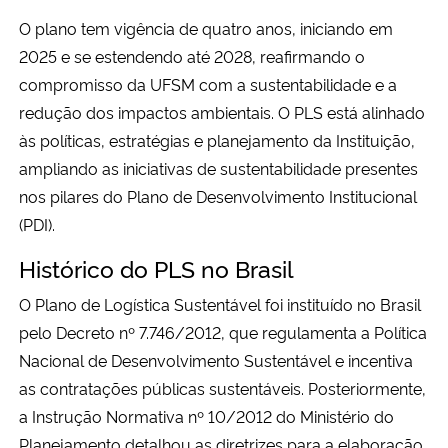
O plano tem vigência de quatro anos, iniciando em
Secretaria-Geral
2025 e se estendendo até 2028, reafirmando o
compromisso da UFSM com a sustentabilidade e a
Secretaria de Governo
redução dos impactos ambientais. O PLS está alinhado
às políticas, estratégias e planejamento da Instituição,
Gabinete de Segurança Institucional
ampliando as iniciativas de sustentabilidade presentes
nos pilares do Plano de Desenvolvimento Institucional
Advocacia-Geral da União
(PDI).
Banco Central do Brasil
Histórico do PLS no Brasil
O Plano de Logística Sustentável foi instituído no Brasil
Planalto
pelo Decreto nº 7.746/2012, que regulamenta a Política
Nacional de Desenvolvimento Sustentável e incentiva
as contratações públicas sustentáveis. Posteriormente,
a Instrução Normativa nº 10/2012 do Ministério do
Planejamento detalhou as diretrizes para a elaboração