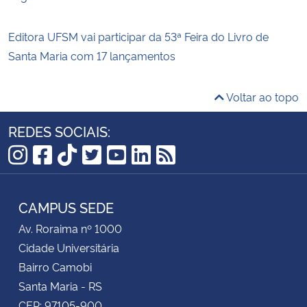
Editora UFSM vai participar da 53ª Feira do Livro de
Santa Maria com 17 lançamentos
Voltar ao topo
REDES SOCIAIS:
Instagram
Facebook
TikTok
Twitter
YouTube
LinkedIn
RSS
CAMPUS SEDE
Av. Roraima nº 1000
Cidade Universitária
Bairro Camobi
Santa Maria - RS
CEP: 97105-900