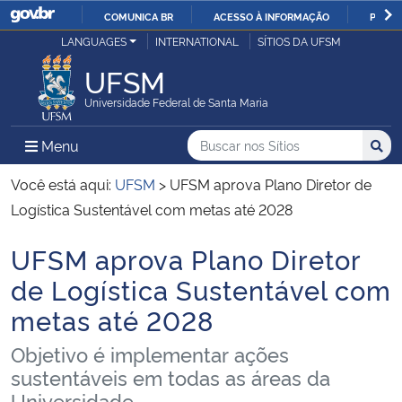
COMUNICA BR
ACESSO À INFORMAÇÃO
PARTI
Casa Civil
LANGUAGES
INTERNATIONAL
SÍTIOS DA UFSM
IR
PARA
UFSM
Ministério da Justiça e Segurança Pública
O
Universidade Federal de Santa Maria
CONTEÚDO
Ministério da Defesa
Buscar no nos Sítios
Busca
Busca:
Menu Principal do Sítio
Menu
Busc
Ministério das Relações Exteriores
Você está aqui:
UFSM
>
UFSM aprova Plano Diretor de
Logística Sustentável com metas até 2028
Ministério da Economia
UFSM aprova Plano Diretor
Início do conteúdo
Ministério da Infraestrutura
de Logística Sustentável com
metas até 2028
Ministério da Agricultura, Pecuária e Abastecimento
Objetivo é implementar ações
Ministério da Educação
sustentáveis em todas as áreas da
Universidade