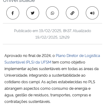
Ministério da Cidadania
Copiar para área 
Ministério da Saúde
Ministério de Minas e Energia
Publicado em
19/02/2025, 8h37
. Atualizado
19/02/2025, 12h29
Ministério da Ciência, Tecnologia, Inovações e Comunicações
Ministério do Meio Ambiente
Aprovado no final de 2024, o
Plano Diretor de Logística
Sustentável (PLS) da UFSM
tem como objetivo
Ministério do Turismo
implementar ações sustentáveis em todas as áreas da
Universidade, integrando a sustentabilidade ao
Ministério do Desenvolvimento Regional
cotidiano dos campi. As ações estabelecidas no PLS
abrangem aspectos como consumo de energia e
Controladoria-Geral da União
água, gestão de resíduos, transportes, compras e
contratações sustentáveis.
Ministério da Mulher, da Família e dos Direitos Humanos