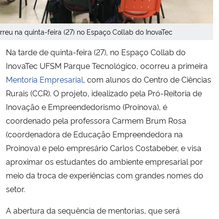
Secretaria-Geral
rreu na quinta-feira (27) no Espaço Collab do InovaTec
Secretaria de Governo
Na tarde de quinta-feira (27), no Espaço Collab do
InovaTec UFSM Parque Tecnológico, ocorreu a primeira
Gabinete de Segurança Institucional
Mentoria Empresarial
, com alunos do Centro de Ciências
Rurais (CCR). O projeto, idealizado pela Pró-Reitoria de
Advocacia-Geral da União
Inovação e Empreendedorismo (Proinova), é
coordenado pela professora Carmem Brum Rosa
Banco Central do Brasil
(coordenadora de Educação Empreendedora na
Proinova) e pelo empresário Carlos Costabeber, e visa
Planalto
aproximar os estudantes do ambiente empresarial por
meio da troca de experiências com grandes nomes do
setor.
A abertura da sequência de mentorias, que será