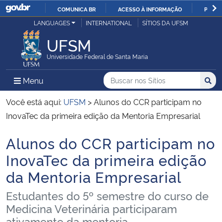
COMUNICA BR
ACESSO À INFORMAÇÃO
PARTI
Casa Civil
LANGUAGES
INTERNATIONAL
SÍTIOS DA UFSM
IR
PARA
UFSM
Ministério da Justiça e Segurança Pública
O
Universidade Federal de Santa Maria
CONTEÚDO
Ministério da Defesa
Buscar no nos Sítios
Busca
Busca:
Menu Principal do Sítio
Menu
Busc
Ministério das Relações Exteriores
Você está aqui:
UFSM
>
Alunos do CCR participam no
InovaTec da primeira edição da Mentoria Empresarial
Ministério da Economia
Alunos do CCR participam no
Início do conteúdo
Ministério da Infraestrutura
InovaTec da primeira edição
da Mentoria Empresarial
Ministério da Agricultura, Pecuária e Abastecimento
Estudantes do 5º semestre do curso de
Ministério da Educação
Medicina Veterinária participaram
ativamente da mentoria