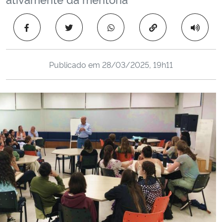
Ministério da Cidadania
Copiar para área 
Ministério da Saúde
Ministério de Minas e Energia
Publicado em
28/03/2025, 19h11
Ministério da Ciência, Tecnologia, Inovações e Comunicações
Ministério do Meio Ambiente
Ministério do Turismo
Ministério do Desenvolvimento Regional
Controladoria-Geral da União
Ministério da Mulher, da Família e dos Direitos Humanos