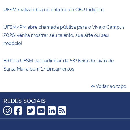
UFSM realiza obra no entorno da CEU Indígena
UFSM/PM abre chamada pública para o Viva o Campus
2026: venha mostrar seu talento, sua arte ou seu
negócio!
Editora UFSM vai participar da 53ª Feira do Livro de
Santa Maria com 17 lançamentos
Voltar ao topo
REDES SOCIAIS:
TikTok
Instagram
Facebook
Twitter
YouTube
LinkedIn
RSS