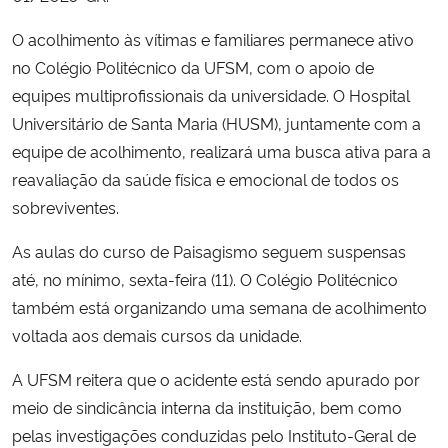
O acolhimento às vítimas e familiares permanece ativo
Secretaria-Geral
no Colégio Politécnico da UFSM, com o apoio de
equipes multiprofissionais da universidade. O Hospital
Secretaria de Governo
Universitário de Santa Maria (HUSM), juntamente com a
equipe de acolhimento, realizará uma busca ativa para a
Gabinete de Segurança Institucional
reavaliação da saúde física e emocional de todos os
sobreviventes.
Advocacia-Geral da União
As aulas do curso de Paisagismo seguem suspensas
Banco Central do Brasil
até, no mínimo, sexta-feira (11). O Colégio Politécnico
também está organizando uma semana de acolhimento
Planalto
voltada aos demais cursos da unidade.
A UFSM reitera que o acidente está sendo apurado por
meio de sindicância interna da instituição, bem como
pelas investigações conduzidas pelo Instituto-Geral de