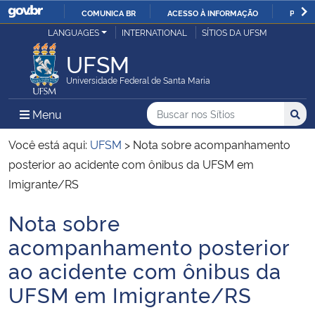
COMUNICA BR
ACESSO À INFORMAÇÃO
PARTI
Casa Civil
LANGUAGES
INTERNATIONAL
SÍTIOS DA UFSM
IR
PARA
UFSM
Ministério da Justiça e Segurança Pública
O
Universidade Federal de Santa Maria
CONTEÚDO
Ministério da Defesa
Buscar no nos Sítios
Busca
Busca:
Menu Principal do Sítio
Menu
Busc
Ministério das Relações Exteriores
Você está aqui:
UFSM
>
Nota sobre acompanhamento
posterior ao acidente com ônibus da UFSM em
Ministério da Economia
Imigrante/RS
Nota sobre
Ministério da Infraestrutura
Início do conteúdo
acompanhamento posterior
Ministério da Agricultura, Pecuária e Abastecimento
ao acidente com ônibus da
UFSM em Imigrante/RS
Ministério da Educação