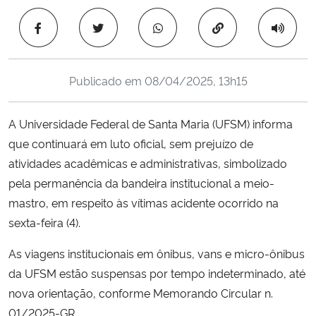
Ministério da Cidadania
Copiar para área 
Ministério da Saúde
Publicado em
08/04/2025, 13h15
Ministério de Minas e Energia
A Universidade Federal de Santa Maria (UFSM) informa
Ministério da Ciência, Tecnologia, Inovações e Comunicações
que continuará em luto oficial, sem prejuízo de
atividades acadêmicas e administrativas, simbolizado
Ministério do Meio Ambiente
pela permanência da bandeira institucional a meio-
Ministério do Turismo
mastro, em respeito às vítimas acidente ocorrido na
sexta-feira (4).
Ministério do Desenvolvimento Regional
As viagens institucionais em ônibus, vans e micro-ônibus
da UFSM estão suspensas por tempo indeterminado, até
Controladoria-Geral da União
nova orientação, conforme Memorando Circular n.
01/2025-GR.
Ministério da Mulher, da Família e dos Direitos Humanos