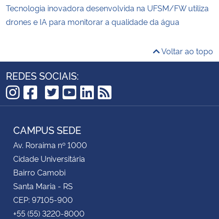
Tecnologia inovadora desenvolvida na UFSM/FW utiliza
drones e IA para monitorar a qualidade da água
Voltar ao topo
REDES SOCIAIS:
TikTok
Instagram
Facebook
Twitter
YouTube
LinkedIn
RSS
CAMPUS SEDE
Av. Roraima nº 1000
Cidade Universitária
Bairro Camobi
Santa Maria - RS
CEP: 97105-900
+55 (55) 3220-8000