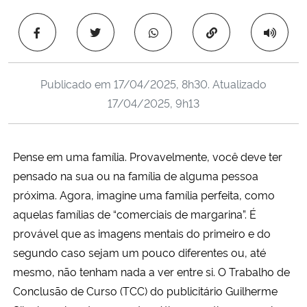
Ministério da Cidadania
Copiar para área 
Ministério da Saúde
Publicado em
17/04/2025, 8h30
. Atualizado
Ministério de Minas e Energia
17/04/2025, 9h13
Ministério da Ciência, Tecnologia, Inovações e Comunicações
Pense em uma família. Provavelmente, você deve ter
Ministério do Meio Ambiente
pensado na sua ou na família de alguma pessoa
próxima. Agora, imagine uma família perfeita, como
Ministério do Turismo
aquelas famílias de “comerciais de margarina”. É
Ministério do Desenvolvimento Regional
provável que as imagens mentais do primeiro e do
segundo caso sejam um pouco diferentes ou, até
Controladoria-Geral da União
mesmo, não tenham nada a ver entre si. O Trabalho de
Conclusão de Curso (TCC) do publicitário Guilherme
Ministério da Mulher, da Família e dos Direitos Humanos