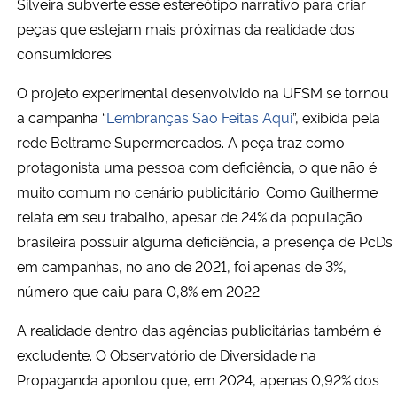
Silveira subverte esse estereótipo narrativo para criar
peças que estejam mais próximas da realidade dos
Secretaria-Geral
consumidores.
Secretaria de Governo
O projeto experimental desenvolvido na UFSM se tornou
a campanha “
Lembranças São Feitas Aqui
”, exibida pela
Gabinete de Segurança Institucional
rede Beltrame Supermercados. A peça traz como
protagonista uma pessoa com deficiência, o que não é
Advocacia-Geral da União
muito comum no cenário publicitário. Como Guilherme
relata em seu trabalho, apesar de 24% da população
Banco Central do Brasil
brasileira possuir alguma deficiência, a presença de PcDs
em campanhas, no ano de 2021, foi apenas de 3%,
Planalto
número que caiu para 0,8% em 2022.
A realidade dentro das agências publicitárias também é
excludente. O Observatório de Diversidade na
Propaganda apontou que, em 2024, apenas 0,92% dos