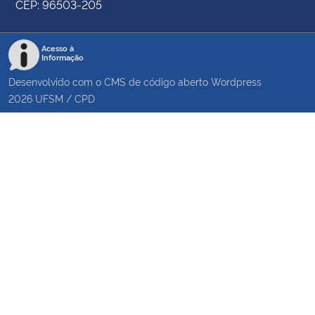
CEP: 96503-205
Acesso à
Informação
Desenvolvido com o CMS de código aberto
Wordpress
2026
UFSM
/
CPD