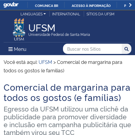
COMUNICA BR
ACESSO À INFORMAÇÃO
PARTI
Casa Civil
LANGUAGES
INTERNATIONAL
SÍTIOS DA UFSM
IR
PARA
UFSM
Ministério da Justiça e Segurança Pública
O
Universidade Federal de Santa Maria
CONTEÚDO
Ministério da Defesa
Buscar no nos Sítios
Busca
Busca:
Menu Principal do Sítio
Menu
Busc
Ministério das Relações Exteriores
Você está aqui:
UFSM
>
Comercial de margarina para
todos os gostos (e famílias)
Ministério da Economia
Comercial de margarina para
Início do conteúdo
Ministério da Infraestrutura
todos os gostos (e famílias)
Egresso da UFSM utilizou uma clichê da
Ministério da Agricultura, Pecuária e Abastecimento
publicidade para promover diversidade
e inclusão em campanha publicitária que
Ministério da Educação
também virou seu TCC