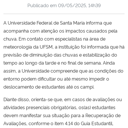
Publicado em
09/05/2025, 14h39
Ministério da Cidadania
Ministério da Saúde
A Universidade Federal de Santa Maria informa que
acompanha com atenção os impactos causados pela
Ministério de Minas e Energia
chuva. Em contato com especialistas na área de
meteorologia da UFSM, a instituição foi informada que há
Ministério da Ciência, Tecnologia, Inovações e Comunicações
previsão de diminuição das chuvas e estabilização do
tempo ao longo da tarde e no final de semana. Ainda
Ministério do Meio Ambiente
assim, a Universidade compreende que as condições do
entorno podem dificultar ou até mesmo impedir o
Ministério do Turismo
deslocamento de estudantes até os campi.
Ministério do Desenvolvimento Regional
Diante disso, orienta-se que, em casos de avaliações ou
atividades presenciais obrigatórias, os(as) estudantes
Controladoria-Geral da União
devem manifestar sua situação para a Recuperação de
Avaliações, conforme o item 4.14 do Guia Estudantil,
Ministério da Mulher, da Família e dos Direitos Humanos