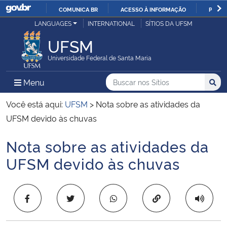
COMUNICA BR
ACESSO À INFORMAÇÃO
PARTI
Casa Civil
LANGUAGES
INTERNATIONAL
SÍTIOS DA UFSM
IR
PARA
UFSM
Ministério da Justiça e Segurança Pública
O
Universidade Federal de Santa Maria
CONTEÚDO
Ministério da Defesa
Buscar no nos Sítios
Busca
Busca:
Menu Principal do Sítio
Menu
Busc
Ministério das Relações Exteriores
Você está aqui:
UFSM
>
Nota sobre as atividades da
UFSM devido às chuvas
Ministério da Economia
Nota sobre as atividades da
Início do conteúdo
Ministério da Infraestrutura
UFSM devido às chuvas
Ministério da Agricultura, Pecuária e Abastecimento
Copiar para área 
Ministério da Educação