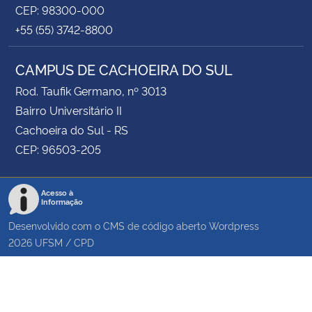
CEP: 98300-000
+55 (55) 3742-8800
CAMPUS DE CACHOEIRA DO SUL
Rod. Taufik Germano, nº 3013
Bairro Universitário II
Cachoeira do Sul - RS
CEP: 96503-205
Acesso à
Informação
Desenvolvido com o CMS de código aberto
Wordpress
2026
UFSM
/
CPD