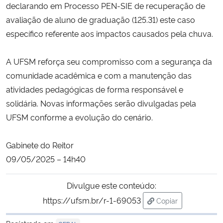
declarando em Processo PEN-SIE de recuperação de
avaliação de aluno de graduação (125.31) este caso
Secretaria-Geral
específico referente aos impactos causados pela chuva.
Secretaria de Governo
A UFSM reforça seu compromisso com a segurança da
comunidade acadêmica e com a manutenção das
Gabinete de Segurança Institucional
atividades pedagógicas de forma responsável e
solidária. Novas informações serão divulgadas pela
Advocacia-Geral da União
UFSM conforme a evolução do cenário.
Banco Central do Brasil
Gabinete do Reitor
Planalto
09/05/2025 – 14h40
Divulgue este conteúdo:
https://ufsm.br/r-1-69053
Copiar
para área de trans