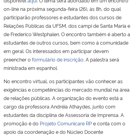
disponível
aqui
. O tema será abordado em um encontro
on-line na próxima segunda-feira (26), às 8h, do qual
Secretaria-Geral
participarão professores e estudantes dos cursos de
Relações Públicas da UFSM, dos campi de Santa Maria e
Secretaria de Governo
de Frederico Westphalen. O encontro também é aberto a
estudantes de outros cursos, bem como à comunidade
Gabinete de Segurança Institucional
em geral. Os interessados em participar devem
preencher o
formulário de inscrição
. A palestra será
Advocacia-Geral da União
ministrada em espanhol.
Banco Central do Brasil
No encontro virtual, os participantes vão conhecer as
exigências e competências do mercado mundial na área
Planalto
de relações públicas. A organização do evento está a
cargo da professora Andréia Athaydes, junto com
estudantes da disciplina de Assessoria de Imprensa. A
promoção é do
Projeto Comunicare RP
e conta com o
apoio da coordenação e do Núcleo Docente