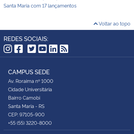
Santa Maria com 17 lançamentos
Voltar ao topo
REDES SOCIAIS:
TikTok
Instagram
Facebook
Twitter
YouTube
LinkedIn
RSS
CAMPUS SEDE
Av. Roraima nº 1000
Cidade Universitária
Bairro Camobi
Santa Maria - RS
CEP: 97105-900
+55 (55) 3220-8000