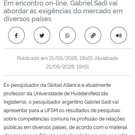
Em encontro on-line, Gabriel Sadi vai
Ministério da Cidadania
abordar as exigências do mercado em
diversos países
Ministério da Saúde
Copiar para área 
Ministério de Minas e Energia
Ministério da Ciência, Tecnologia, Inovações e Comunicações
Publicado em
21/05/2025, 15h25
. Atualizado
21/05/2025, 15h51
Ministério do Meio Ambiente
Ex-pesquisador da Global Alliance e atualmente
Ministério do Turismo
professor da Universidade de Huddersfield (da
Inglaterra), o pesquisador argentino Gabriel Sadi vai
Ministério do Desenvolvimento Regional
apresentar para a UFSM os resultados de pesquisas
Controladoria-Geral da União
sobre competências comuns na profissão de relações
públicas em diversos países, de acordo com o material
Ministério da Mulher, da Família e dos Direitos Humanos