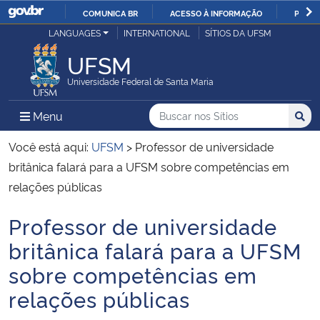
COMUNICA BR
ACESSO À INFORMAÇÃO
PARTI
Casa Civil
LANGUAGES
INTERNATIONAL
SÍTIOS DA UFSM
IR
PARA
UFSM
Ministério da Justiça e Segurança Pública
O
Universidade Federal de Santa Maria
CONTEÚDO
Ministério da Defesa
Buscar no nos Sítios
Busca
Busca:
Menu Principal do Sítio
Menu
Busc
Ministério das Relações Exteriores
Você está aqui:
UFSM
>
Professor de universidade
britânica falará para a UFSM sobre competências em
Ministério da Economia
relações públicas
Professor de universidade
Ministério da Infraestrutura
Início do conteúdo
britânica falará para a UFSM
Ministério da Agricultura, Pecuária e Abastecimento
sobre competências em
relações públicas
Ministério da Educação