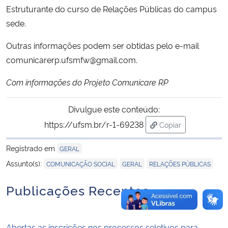
Estruturante do curso de Relações Públicas do campus
sede.
Outras informações podem ser obtidas pelo e-mail
comunicarerp.ufsmfw@gmail.com.
Com informações do Projeto Comunicare RP
Divulgue este conteúdo:
https://ufsm.br/r-1-69238
Copiar
para área de trans
Registrado em
GERAL
,
,
Assunto(s):
COMUNICAÇÃO SOCIAL
GERAL
RELAÇÕES PÚBLICAS
Publicações Recentes
Abertas as inscrições nos processos seletivos para