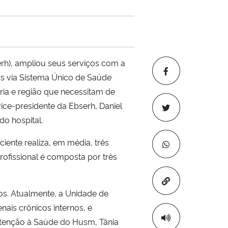
erh), ampliou seus serviços com a
os via Sistema Único de Saúde
aria e região que necessitam de
ice-presidente da Ebserh, Daniel
o hospital.
ente realiza, em média, três
rofissional é composta por três
Copiar para áre
dos. Atualmente, a Unidade de
nais crônicos internos, é
 Atenção à Saúde do Husm, Tânia