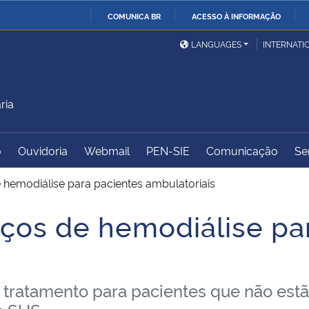
COMUNICA BR
ACESSO À INFORMAÇÃO
Ministério da Defesa
Ministério das Relações
Mini
IR
LANGUAGES
INTERNATI
Exteriores
PARA
O
Ministério da Cidadania
Ministério da Saúde
Mini
CONTEÚDO
ria
o
Ouvidoria
Webmail
PEN-SIE
Comunicação
Se
Ministério do
Controladoria-Geral da
Mini
Desenvolvimento Regional
União
Famí
 hemodiálise para pacientes ambulatoriais
Hum
ços de hemodiálise pa
Advocacia-Geral da União
Banco Central do Brasil
Plan
o tratamento para pacientes que não estã