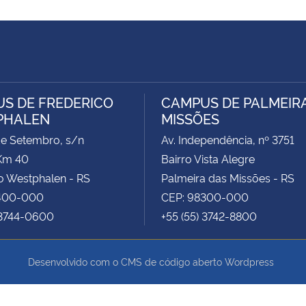
S DE FREDERICO
CAMPUS DE PALMEIR
PHALEN
MISSÕES
de Setembro, s/n
Av. Independência, nº 3751
Km 40
Bairro Vista Alegre
o Westphalen - RS
Palmeira das Missões - RS
400-000
CEP: 98300-000
 3744-0600
+55 (55) 3742-8800
Desenvolvido com o CMS de código aberto
Wordpress