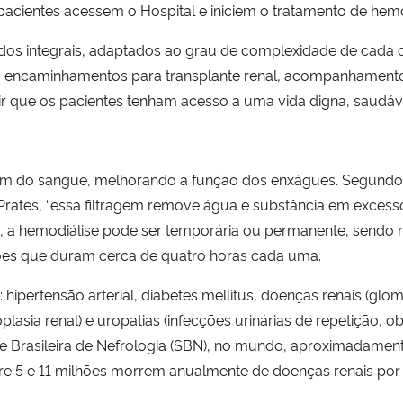
pacientes acessem o Hospital e iniciem o tratamento de hemo
dos integrais, adaptados ao grau de complexidade de cada c
es, encaminhamentos para transplante renal, acompanhament
ntir que os pacientes tenham acesso a uma vida digna, saudável
agem do sangue, melhorando a função dos enxágues. Segundo
 Prates, “essa filtragem remove água e substância em exces
, a hemodiálise pode ser temporária ou permanente, sendo n
ões que duram cerca de quatro horas cada uma.
 hipertensão arterial, diabetes mellitus, doenças renais (glom
ipoplasia renal) e uropatias (infecções urinárias de repetição, 
e Brasileira de Nefrologia (SBN), no mundo, aproximadamen
re 5 e 11 milhões morrem anualmente de doenças renais por 