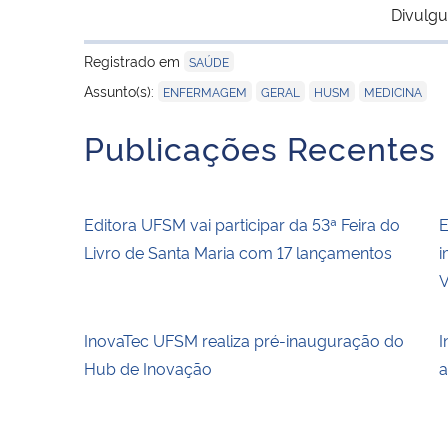
Divulgu
Registrado em
SAÚDE
,
,
,
Assunto(s):
ENFERMAGEM
GERAL
HUSM
MEDICINA
Publicações Recentes
Editora UFSM vai participar da 53ª Feira do
E
Livro de Santa Maria com 17 lançamentos
i
V
InovaTec UFSM realiza pré-inauguração do
I
Hub de Inovação
a