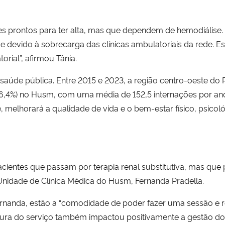
es prontos para ter alta, mas que dependem de hemodiálise
e devido à sobrecarga das clínicas ambulatoriais da rede. E
rial”, afirmou Tânia.
aúde pública. Entre 2015 e 2023, a região centro-oeste do R
 (26,4%) no Husm, com uma média de 152,5 internações por ano
melhorará a qualidade de vida e o bem-estar físico, psicoló
cientes que passam por terapia renal substitutiva, mas que
 Unidade de Clínica Médica do Husm, Fernanda Pradella.
nanda, estão a “comodidade de poder fazer uma sessão e r
rtura do serviço também impactou positivamente a gestão do