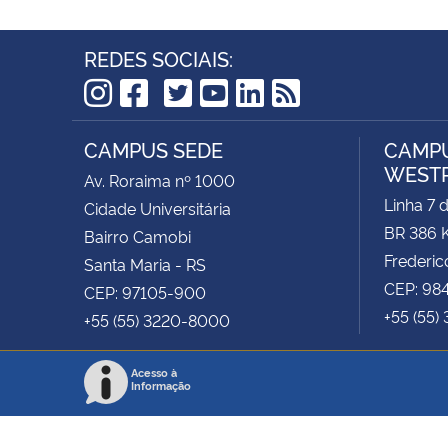
REDES SOCIAIS:
TikTok
Instagram
Facebook
Twitter
YouTube
LinkedIn
RSS
CAMPUS SEDE
CAMPU
WEST
Av. Roraima nº 1000
Linha 7 
Cidade Universitária
BR 386 
Bairro Camobi
Frederic
Santa Maria - RS
CEP: 98
CEP: 97105-900
+55 (55)
+55 (55) 3220-8000
Acesso à
Informação