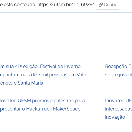
e este conteúdo:
https://ufsm.br/r-1-69284
Copiar
para área de
m sua 41ª edição, Festival de Inverno
Recepção Es
mpactou mais de 3 mil pessoas em Vale
sobre juvent
êneto e Santa Maria
novaTec UFSM promove palestras para
InovaTec UFS
presentar o HackaTruck MakerSpace
interessada
inovação