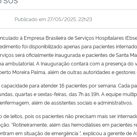
o SUS
Publicado em
27/05/2025, 22h23
vinculado à Empresa Brasileira de Serviços Hospitalares (Ebs
dimento foi disponibilizado apenas para pacientes internad
serviços será oficialmente inaugurada e pacientes de Santa M
a ambulatorial. A Inauguração contará com a presença do v
rto Moreira Palma, além de outras autoridades e gestores d
apacidade para atender 16 pacientes por semana. Cada paci
das, quartas e sextas-feiras, das 7h às 19h. A equipe multip
e enfermagem, além de assistentes sociais e administrativos.
 de leitos, pois os pacientes não precisam mais ser interna
ação. “Rotineiramente, além das hemodiálises em pacientes re
 entram em situação de emergência ”, explicou a gerente de