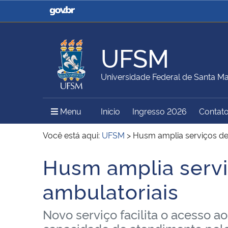
Casa Civil
Ministério da Justiça e
Segurança Pública
UFSM
Ministério da Agricultura,
Ministério da Educação
Universidade Federal de Santa Ma
Pecuária e Abastecimento
Menu Principal do Sítio
Menu
Início
Ingresso 2026
Contat
Ministério do Meio Ambiente
Ministério do Turismo
Você está aqui:
UFSM
>
Husm amplia serviços de
Husm amplia servi
Início do conteúdo
Secretaria de Governo
Gabinete de Segurança
ambulatoriais
Institucional
Novo serviço facilita o acesso a