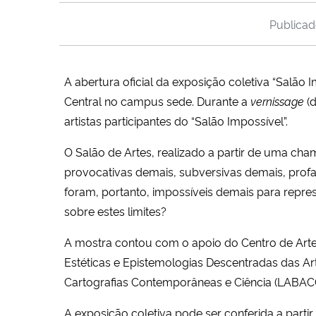
Publica
A abertura oficial da exposição coletiva “Salão I
Central no campus sede. Durante a
vernissage
(d
artistas participantes do “Salão Impossível”.
O Salão de Artes, realizado
a partir de uma cham
provocativas demais, subversivas demais, prof
foram, portanto, impossíveis demais para repre
sobre estes limites?
A mostra contou com o apoio do
Centro de Arte
Estéticas e Epistemologias Descentradas das Art
Cartografias Contemporâneas e Ciência (LABACCC
A exposição coletiva pode ser conferida a partir 