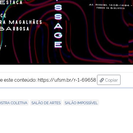
e este conteúdo:
https://ufsm.br/r-1-69658
Copiar
para área de
,
,
STRA COLETIVA
SALÃO DE ARTES
SALÃO IMPOSSÍVEL