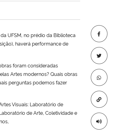
co da UFSM, no prédio da Biblioteca
osição), haverá performance de
obras foram consideradas
Belas Artes modernos? Quais obras
 Quais perguntas podemos fazer
Copiar para áre
rtes Visuais: Laboratório de
aboratório de Arte, Coletividade e
anos,