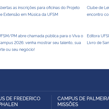
bertas as inscrições para oficinas do Projeto
Clube de Le
e Extensão em Música da UFSM
encontro co
FSM/PM abre chamada pública para o Viva o
Editora UFSM
ampus 2026: venha mostrar seu talento, sua
Livro de Sa
rte ou seu negócio!
S DE FREDERICO
CAMPUS DE PALMEIR
PHALEN
MISSÕES