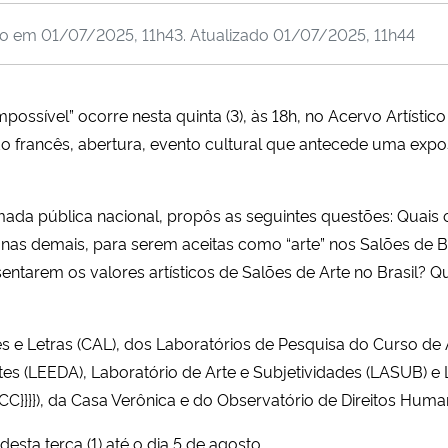
do em
01/07/2025, 11h43
. Atualizado
01/07/2025, 11h44
mpossível” ocorre nesta quinta (3), às 18h, no Acervo Artísti
o francês, abertura, evento cultural que antecede uma exp
ada pública nacional, propôs as seguintes questões:
Quais 
anas demais, para serem aceitas como “arte” nos Salões de 
sentarem os valores artísticos de Salões de Arte no Brasil?
s e Letras (CAL), dos Laboratórios de Pesquisa do Curso de A
es (LEEDA), Laboratório de Arte e Subjetividades (LASUB) e L
}}}}), da
Casa Verônica e do Observatório de Direitos Hum
desta terça (1) até o dia 5 de agosto.