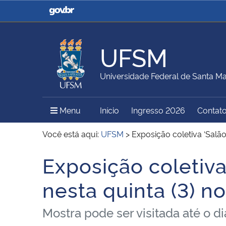
Casa Civil
Ministério da Justiça e
Segurança Pública
UFSM
Ministério da Agricultura,
Ministério da Educação
Universidade Federal de Santa Ma
Pecuária e Abastecimento
Menu Principal do Sítio
Menu
Início
Ingresso 2026
Contat
Ministério do Meio Ambiente
Ministério do Turismo
Você está aqui:
UFSM
>
Exposição coletiva ‘Salã
Exposição coletiva
Início do conteúdo
Secretaria de Governo
Gabinete de Segurança
nesta quinta (3) n
Institucional
Mostra pode ser visitada até o d