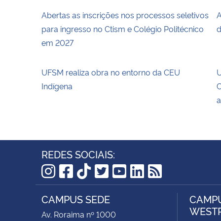
Abertas as inscrições nos processos seletivos
A
para ingresso no Ctism e Colégio Politécnico
d
em 2027
UFSM realiza obra no entorno da CEU
U
Indígena
C
a
REDES SOCIAIS:
Instagram
Facebook
TikTok
Twitter
YouTube
LinkedIn
RSS
CAMPUS SEDE
CAMPU
WEST
Av. Roraima nº 1000