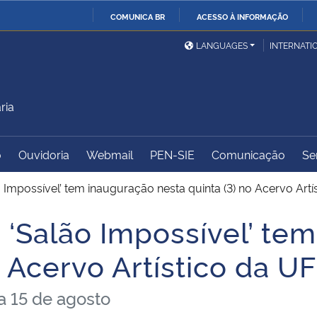
COMUNICA BR
ACESSO À INFORMAÇÃO
Ministério da Defesa
Ministério das Relações
Mini
IR
LANGUAGES
INTERNATI
Exteriores
PARA
O
Ministério da Cidadania
Ministério da Saúde
Mini
CONTEÚDO
ria
o
Ouvidoria
Webmail
PEN-SIE
Comunicação
Se
Ministério do
Controladoria-Geral da
Mini
Desenvolvimento Regional
União
Famí
o Impossível’ tem inauguração nesta quinta (3) no Acervo Art
Hum
 ‘Salão Impossível’ te
Advocacia-Geral da União
Banco Central do Brasil
Plan
o Acervo Artístico da 
ia 15 de agosto