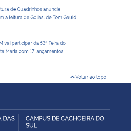
itura de Quadrinhos anuncia
m a leitura de Golias, de Tom Gauld
 vai participar da 53ª Feira do
nta Maria com 17 lançamentos
Voltar ao topo
A DAS
CAMPUS DE CACHOEIRA DO
SUL