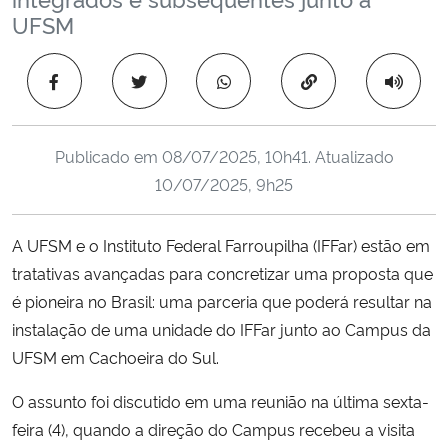
Ministério da Cidadania
UFSM
Ministério da Saúde
Copiar para área 
Ministério de Minas e Energia
Publicado em
08/07/2025, 10h41
. Atualizado
Ministério da Ciência, Tecnologia, Inovações e Comunicações
10/07/2025, 9h25
Ministério do Meio Ambiente
A UFSM e o Instituto Federal Farroupilha (IFFar) estão em
tratativas avançadas para concretizar uma proposta que
Ministério do Turismo
é pioneira no Brasil: uma parceria que poderá resultar na
instalação de uma unidade do IFFar junto ao Campus da
Ministério do Desenvolvimento Regional
UFSM em Cachoeira do Sul.
Controladoria-Geral da União
O assunto foi discutido em uma reunião na última sexta-
feira (4), quando a direção do Campus recebeu a visita
Ministério da Mulher, da Família e dos Direitos Humanos