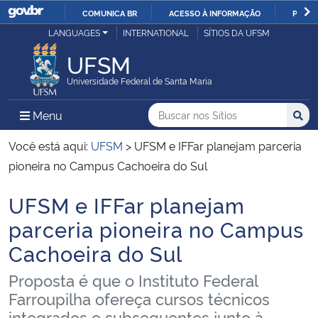
COMUNICA BR
ACESSO À INFORMAÇÃO
PARTI
Casa Civil
LANGUAGES
INTERNATIONAL
SÍTIOS DA UFSM
IR
PARA
UFSM
Ministério da Justiça e Segurança Pública
O
Universidade Federal de Santa Maria
CONTEÚDO
Ministério da Defesa
Buscar no nos Sítios
Busca
Busca:
Menu Principal do Sítio
Menu
Busc
Ministério das Relações Exteriores
Você está aqui:
UFSM
>
UFSM e IFFar planejam parceria
pioneira no Campus Cachoeira do Sul
Ministério da Economia
UFSM e IFFar planejam
Início do conteúdo
Ministério da Infraestrutura
parceria pioneira no Campus
Cachoeira do Sul
Ministério da Agricultura, Pecuária e Abastecimento
Proposta é que o Instituto Federal
Ministério da Educação
Farroupilha ofereça cursos técnicos
integrados e subsequentes junto à