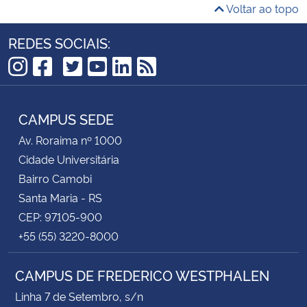
Voltar ao topo
REDES SOCIAIS:
TikTok
Instagram
Facebook
Twitter
YouTube
LinkedIn
RSS
CAMPUS SEDE
Av. Roraima nº 1000
Cidade Universitária
Bairro Camobi
Santa Maria - RS
CEP: 97105-900
+55 (55) 3220-8000
CAMPUS DE FREDERICO WESTPHALEN
Linha 7 de Setembro, s/n