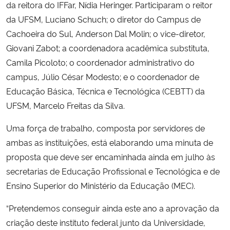
da reitora do IFFar, Nídia Heringer. Participaram o reitor
da UFSM, Luciano Schuch; o diretor do Campus de
Secretaria-Geral
Cachoeira do Sul, Anderson Dal Molin; o vice-diretor,
Giovani Zabot; a coordenadora acadêmica substituta,
Secretaria de Governo
Camila Picoloto; o coordenador administrativo do
campus, Júlio César Modesto; e o coordenador de
Gabinete de Segurança Institucional
Educação Básica, Técnica e Tecnológica (CEBTT) da
UFSM, Marcelo Freitas da Silva.
Advocacia-Geral da União
Uma força de trabalho, composta por servidores de
Banco Central do Brasil
ambas as instituições, está elaborando uma minuta de
proposta que deve ser encaminhada ainda em julho às
Planalto
secretarias de Educação Profissional e Tecnológica e de
Ensino Superior do Ministério da Educação (MEC).
“Pretendemos conseguir ainda este ano a aprovação da
criação deste instituto federal junto da Universidade,