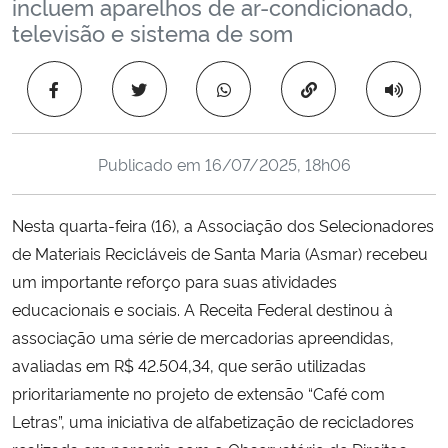
incluem aparelhos de ar-condicionado,
Ministério da Cidadania
televisão e sistema de som
Ministério da Saúde
Copiar para área 
Ministério de Minas e Energia
Publicado em
16/07/2025, 18h06
Ministério da Ciência, Tecnologia, Inovações e Comunicações
Nesta quarta-feira (16), a Associação dos Selecionadores
Ministério do Meio Ambiente
de Materiais Recicláveis de Santa Maria (Asmar) recebeu
um importante reforço para suas atividades
Ministério do Turismo
educacionais e sociais. A Receita Federal destinou à
associação uma série de mercadorias apreendidas,
Ministério do Desenvolvimento Regional
avaliadas em R$ 42.504,34, que serão utilizadas
Controladoria-Geral da União
prioritariamente no projeto de extensão “Café com
Letras”, uma iniciativa de alfabetização de recicladores
Ministério da Mulher, da Família e dos Direitos Humanos