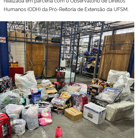
realizada em parceria com o Observatório de Direitos
Humanos (ODH) da Pró-Reitoria de Extensão da UFSM.
Secretaria-Geral
Secretaria de Governo
Gabinete de Segurança Institucional
Advocacia-Geral da União
Banco Central do Brasil
Planalto