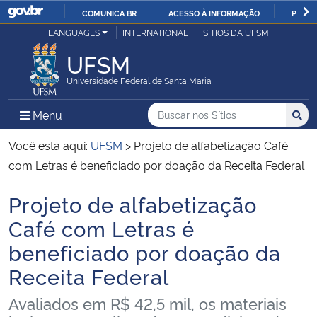
COMUNICA BR
ACESSO À INFORMAÇÃO
PARTI
Casa Civil
LANGUAGES
INTERNATIONAL
SÍTIOS DA UFSM
IR
PARA
UFSM
Ministério da Justiça e Segurança Pública
O
Universidade Federal de Santa Maria
CONTEÚDO
Ministério da Defesa
Buscar no nos Sítios
Busca
Busca:
Menu Principal do Sítio
Menu
Busc
Ministério das Relações Exteriores
Você está aqui:
UFSM
>
Projeto de alfabetização Café
com Letras é beneficiado por doação da Receita Federal
Ministério da Economia
Projeto de alfabetização
Início do conteúdo
Ministério da Infraestrutura
Café com Letras é
beneficiado por doação da
Ministério da Agricultura, Pecuária e Abastecimento
Receita Federal
Ministério da Educação
Avaliados em R$ 42,5 mil, os materiais