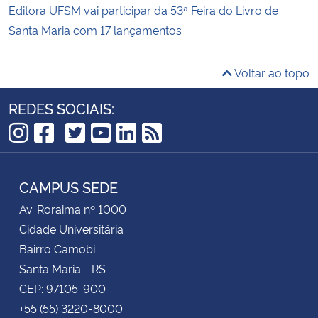
Editora UFSM vai participar da 53ª Feira do Livro de
Santa Maria com 17 lançamentos
Voltar ao topo
REDES SOCIAIS:
TikTok
Instagram
Facebook
Twitter
YouTube
LinkedIn
RSS
CAMPUS SEDE
Av. Roraima nº 1000
Cidade Universitária
Bairro Camobi
Santa Maria - RS
CEP: 97105-900
+55 (55) 3220-8000