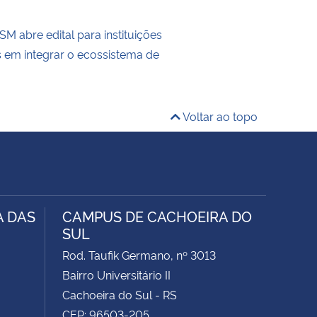
M abre edital para instituições
s em integrar o ecossistema de
Voltar ao topo
A DAS
CAMPUS DE CACHOEIRA DO
SUL
Rod. Taufik Germano, nº 3013
Bairro Universitário II
Cachoeira do Sul - RS
CEP: 96503-205