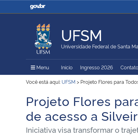
Casa Civil
Ministério da Justiça e
Segurança Pública
UFSM
Ministério da Agricultura,
Ministério da Educação
Universidade Federal de Santa Ma
Pecuária e Abastecimento
Menu Principal do Sítio
Menu
Início
Ingresso 2026
Contat
Ministério do Meio Ambiente
Ministério do Turismo
Você está aqui:
UFSM
>
Projeto Flores para Todo
Projeto Flores pa
Início do conteúdo
Secretaria de Governo
Gabinete de Segurança
de acesso a Silvei
Institucional
Iniciativa visa transformar o tra