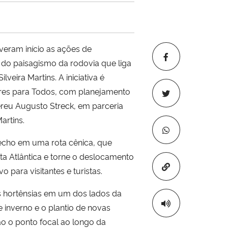
tiveram início as ações de
do paisagismo da rodovia que liga
lveira Martins. A iniciativa é
res para Todos, com planejamento
reu Augusto Streck, em parceria
artins.
recho em uma rota cênica, que
ta Atlântica e torne o deslocamento
Copiar para áre
o para visitantes e turistas.
 hortênsias em um dos lados da
e inverno e o plantio de novas
o o ponto focal ao longo da