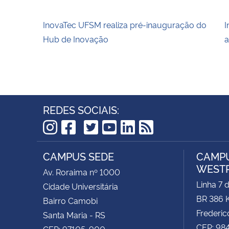
InovaTec UFSM realiza pré-inauguração do
I
Hub de Inovação
a
REDES SOCIAIS:
TikTok
Instagram
Facebook
Twitter
YouTube
LinkedIn
RSS
CAMPUS SEDE
CAMPU
WEST
Av. Roraima nº 1000
Linha 7 
Cidade Universitária
BR 386 
Bairro Camobi
Frederic
Santa Maria - RS
CEP: 98
CEP: 97105-900