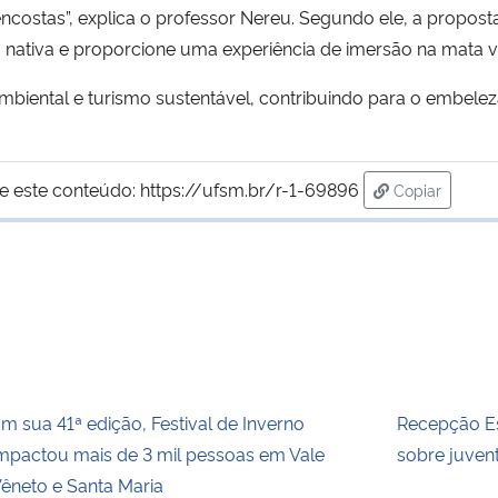
ncostas”, explica o professor Nereu. Segundo ele, a propost
 nativa e proporcione uma experiência de imersão na mata v
ambiental e turismo sustentável, contribuindo para o embel
e este conteúdo:
https://ufsm.br/r-1-69896
Copiar
para área de
m sua 41ª edição, Festival de Inverno
Recepção Es
mpactou mais de 3 mil pessoas em Vale
sobre juvent
êneto e Santa Maria