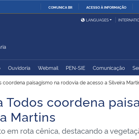
COMUNICA BR
ACESSO À INFORMAÇÃO
Ministério da Defesa
Ministério das Relações
Mini
IR
LANGUAGES
INTERNATI
Exteriores
PARA
O
Ministério da Cidadania
Ministério da Saúde
Mini
CONTEÚDO
ria
o
Ouvidoria
Webmail
PEN-SIE
Comunicação
Se
Ministério do
Controladoria-Geral da
Mini
Desenvolvimento Regional
União
Famí
s coordena paisagismo na rodovia de acesso a Silveira Marti
Hum
ra Todos coordena pais
Advocacia-Geral da União
Banco Central do Brasil
Plan
ra Martins
jeto em rota cênica, destacando a vegeta