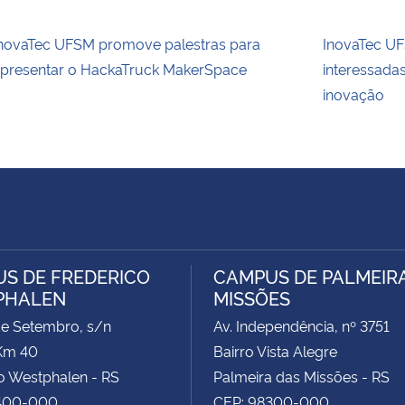
novaTec UFSM promove palestras para
InovaTec UFS
presentar o HackaTruck MakerSpace
interessada
inovação
S DE FREDERICO
CAMPUS DE PALMEIR
PHALEN
MISSÕES
de Setembro, s/n
Av. Independência, nº 3751
Km 40
Bairro Vista Alegre
o Westphalen - RS
Palmeira das Missões - RS
400-000
CEP: 98300-000