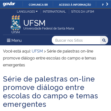
COMUNICA BR
ACESSO À INFORMAÇÃO
PARTI
Casa Civil
LANGUAGES
INTERNATIONAL
SÍTIOS DA UFSM
IR
PARA
UFSM
Ministério da Justiça e Segurança Pública
O
Universidade Federal de Santa Maria
CONTEÚDO
Ministério da Defesa
Buscar no nos Sítios
Busca
Busca:
Menu Principal do Sítio
Menu
Busc
Ministério das Relações Exteriores
Você está aqui:
UFSM
>
Série de palestras on-line
promove diálogo entre escolas do campo e temas
Ministério da Economia
emergentes
Série de palestras on-line
Ministério da Infraestrutura
Início do conteúdo
promove diálogo entre
Ministério da Agricultura, Pecuária e Abastecimento
escolas do campo e temas
emergentes
Ministério da Educação