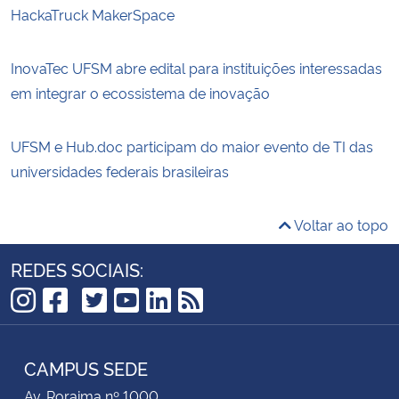
HackaTruck MakerSpace
InovaTec UFSM abre edital para instituições interessadas
em integrar o ecossistema de inovação
UFSM e Hub.doc participam do maior evento de TI das
universidades federais brasileiras
Voltar ao topo
REDES SOCIAIS:
TikTok
Instagram
Facebook
Twitter
YouTube
LinkedIn
RSS
CAMPUS SEDE
Av. Roraima nº 1000