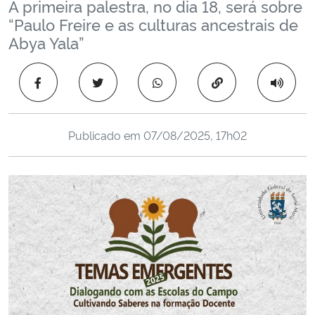
A primeira palestra, no dia 18, será sobre
Ministério da Cidadania
“Paulo Freire e as culturas ancestrais de
Abya Yala”
Ministério da Saúde
Copiar para área 
Ministério de Minas e Energia
Ministério da Ciência, Tecnologia, Inovações e Comunicações
Publicado em
07/08/2025, 17h02
Ministério do Meio Ambiente
Ministério do Turismo
Ministério do Desenvolvimento Regional
Controladoria-Geral da União
Ministério da Mulher, da Família e dos Direitos Humanos