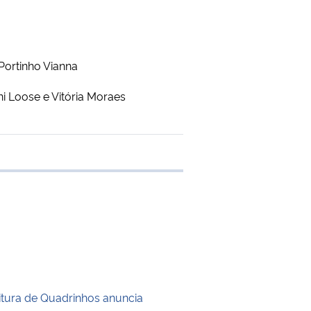
 Portinho Vianna
ni Loose e Vitória Moraes
 transferência
itura de Quadrinhos anuncia