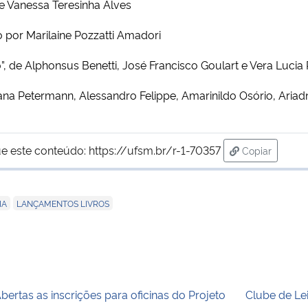
e Vanessa Teresinha Alves
o por Marilaine Pozzatti Amadori
”, de Alphonsus Benetti, José Francisco Goulart e Vera Lucia
ana Petermann, Alessandro Felippe, Amarinildo Osório, Ariad
e este conteúdo:
https://ufsm.br/r-1-70357
Copiar
para área de
,
IA
LANÇAMENTOS LIVROS
bertas as inscrições para oficinas do Projeto
Clube de Le