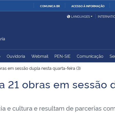
COMUNICA BR
ACESSO À INFORMAÇÃO
Ministério da Defesa
Ministério das Relações
Mini
IR
LANGUAGES
INTERNATI
Exteriores
PARA
O
Ministério da Cidadania
Ministério da Saúde
Mini
CONTEÚDO
ria
o
Ouvidoria
Webmail
PEN-SIE
Comunicação
Se
Ministério do
Controladoria-Geral da
Mini
Desenvolvimento Regional
União
Famí
ras em sessão dupla nesta quarta-feira (3)
Hum
a 21 obras em sessão 
Advocacia-Geral da União
Banco Central do Brasil
Plan
a e cultura e resultam de parcerias com