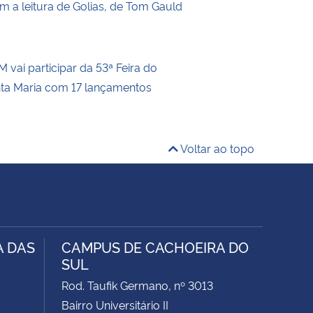
m a leitura de Golias, de Tom Gauld
 vai participar da 53ª Feira do
nta Maria com 17 lançamentos
Voltar ao topo
A DAS
CAMPUS DE CACHOEIRA DO
SUL
Rod. Taufik Germano, nº 3013
Bairro Universitário II