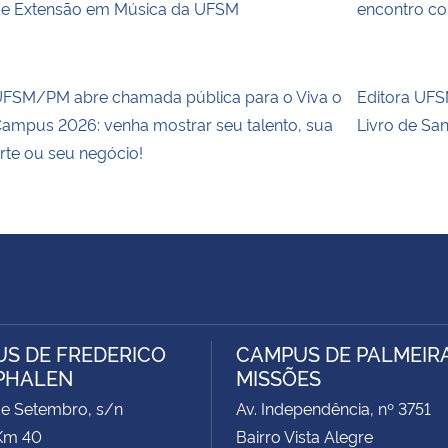
e Extensão em Música da UFSM
encontro co
FSM/PM abre chamada pública para o Viva o
Editora UFSM
ampus 2026: venha mostrar seu talento, sua
Livro de Sa
rte ou seu negócio!
S DE FREDERICO
CAMPUS DE PALMEIR
PHALEN
MISSÕES
de Setembro, s/n
Av. Independência, nº 3751
Km 40
Bairro Vista Alegre