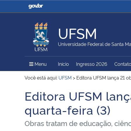
Casa Civil
Ministério da Justiça e
Segurança Pública
UFSM
Ministério da Agricultura,
Ministério da Educação
Universidade Federal de Santa Ma
Pecuária e Abastecimento
Menu Principal do Sítio
Menu
Início
Ingresso 2026
Contat
Ministério do Meio Ambiente
Ministério do Turismo
Você está aqui:
UFSM
>
Editora UFSM lança 21 ob
Editora UFSM lanç
Início do conteúdo
Secretaria de Governo
Gabinete de Segurança
quarta-feira (3)
Institucional
Obras tratam de educação, ciênci