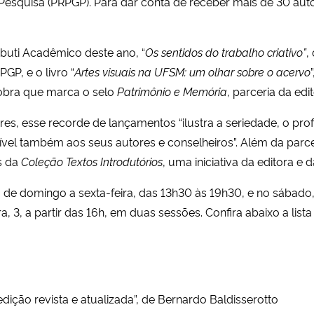
squisa (PRPGP). Para dar conta de receber mais de 30 autore
abuti Acadêmico deste ano, “
Os sentidos do trabalho criativo”
,
P, e o livro “
Artes visuais na UFSM: um olhar sobre o acervo
 obra que marca o selo
Patrimônio e Memória
, parceria da ed
ares, esse recorde de lançamentos “ilustra a seriedade, o pro
nsível também aos seus autores e conselheiros”. Além da par
s da
Coleção Textos Introdutórios
, uma iniciativa da editora e 
a de domingo a sexta-feira, das 13h30 às 19h30, e no sábado
, 3, a partir das 16h, em duas sessões. Confira abaixo a lis
 edição revista e atualizada”, de Bernardo Baldisserotto