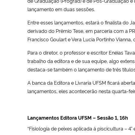
de Graduação (Prograd) e de Pós-Graduação e Pe
lançamento em duas sessões.
Entre esses lançamentos, estará o finalista do J
derivado do Prêmio Tese, em parceria com a PRPG
Francisco Goulart e Vera Lucia Portinho Vianna,
Para o diretor, o professor e escritor Enéias Tav
trabalho da editora e de sua equipe, algo exte
destaca-se também o lançamento de três título
A banca da Editora e Livraria UFSM ficará abert
lançamentos, eles acontecerão nesta quarta-feira
Lançamentos Editora UFSM – Sessão 1, 16h
“Fisiologia de peixes aplicada à piscicultura – 4°