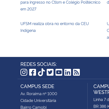
para ingresso no Ctism e Colégio Politécnico
d
em 2027
UFSM realiza obra no entorno da CEU
U
Indígena
C
a
REDES SOCIAIS:
Instagram
Facebook
TikTok
Twitter
YouTube
LinkedIn
RSS
CAMPUS SEDE
CAMPU
WEST
Av. Roraima nº 1000
Linha 7 
Cidade Universitária
BR 386 
Bairro Camobi