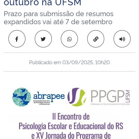
outubro na UFSM
Ministério da Cidadania
Prazo para submissão de resumos
expandidos vai até 7 de setembro
Ministério da Saúde
Copiar para área 
Ministério de Minas e Energia
Ministério da Ciência, Tecnologia, Inovações e Comunicações
Publicado em
03/09/2025, 10h20
Ministério do Meio Ambiente
Ministério do Turismo
Ministério do Desenvolvimento Regional
Controladoria-Geral da União
Ministério da Mulher, da Família e dos Direitos Humanos