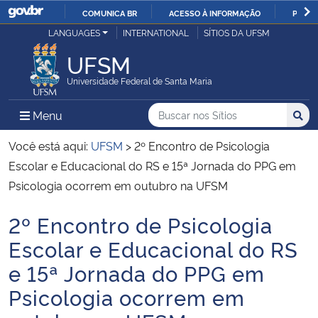
COMUNICA BR
ACESSO À INFORMAÇÃO
PARTI
Casa Civil
LANGUAGES
INTERNATIONAL
SÍTIOS DA UFSM
IR
PARA
UFSM
Ministério da Justiça e Segurança Pública
O
Universidade Federal de Santa Maria
CONTEÚDO
Ministério da Defesa
Buscar no nos Sítios
Busca
Busca:
Menu Principal do Sítio
Menu
Busc
Ministério das Relações Exteriores
Você está aqui:
UFSM
>
2º Encontro de Psicologia
Escolar e Educacional do RS e 15ª Jornada do PPG em
Ministério da Economia
Psicologia ocorrem em outubro na UFSM
2º Encontro de Psicologia
Ministério da Infraestrutura
Início do conteúdo
Escolar e Educacional do RS
Ministério da Agricultura, Pecuária e Abastecimento
e 15ª Jornada do PPG em
Psicologia ocorrem em
Ministério da Educação