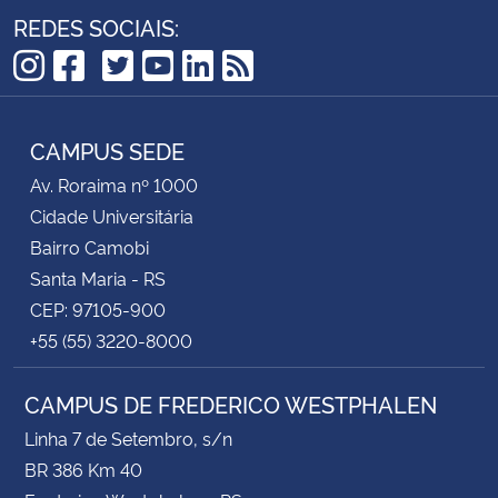
REDES SOCIAIS:
TikTok
Instagram
Facebook
Twitter
YouTube
LinkedIn
RSS
CAMPUS SEDE
Av. Roraima nº 1000
Cidade Universitária
Bairro Camobi
Santa Maria - RS
CEP: 97105-900
+55 (55) 3220-8000
CAMPUS DE FREDERICO WESTPHALEN
Linha 7 de Setembro, s/n
BR 386 Km 40