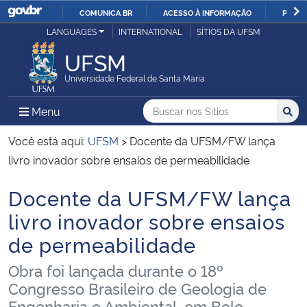
COMUNICA BR
ACESSO À INFORMAÇÃO
PARTI
Casa Civil
LANGUAGES
INTERNATIONAL
SÍTIOS DA UFSM
IR
PARA
UFSM
Ministério da Justiça e Segurança Pública
O
Universidade Federal de Santa Maria
CONTEÚDO
Ministério da Defesa
Buscar no nos Sítios
Busca
Busca:
Menu Principal do Sítio
Menu
Busc
Ministério das Relações Exteriores
Você está aqui:
UFSM
>
Docente da UFSM/FW lança
livro inovador sobre ensaios de permeabilidade
Ministério da Economia
Docente da UFSM/FW lança
Início do conteúdo
Ministério da Infraestrutura
livro inovador sobre ensaios
de permeabilidade
Ministério da Agricultura, Pecuária e Abastecimento
Obra foi lançada durante o 18º
Ministério da Educação
Congresso Brasileiro de Geologia de
Engenharia e Ambiental, em Belo