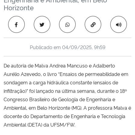
Ministério da Cidadania
Horizonte
Ministério da Saúde
Copiar para área 
Ministério de Minas e Energia
Publicado em
04/09/2025, 9h59
Ministério da Ciência, Tecnologia, Inovações e Comunicações
De autoria de Malva Andrea Mancuso e Adalberto
Ministério do Meio Ambiente
Aurélio Azevedo, o livro “Ensaios de permeabilidade em
sondagem a carga hidráulica constante (ensaios de
Ministério do Turismo
infiltração)” foi lançado na última semana, durante o 18º
Congresso Brasileiro de Geologia de Engenharia e
Ministério do Desenvolvimento Regional
Ambiental, em Belo Horizonte (MG). A professora Malva é
docente do Departamento de Engenharia e Tecnologia
Controladoria-Geral da União
Ambiental (DETA) da UFSM/FW.
Ministério da Mulher, da Família e dos Direitos Humanos