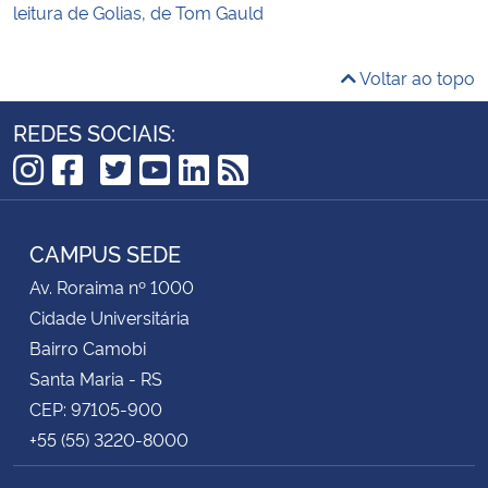
leitura de Golias, de Tom Gauld
Voltar ao topo
REDES SOCIAIS:
TikTok
Instagram
Facebook
Twitter
YouTube
LinkedIn
RSS
CAMPUS SEDE
Av. Roraima nº 1000
Cidade Universitária
Bairro Camobi
Santa Maria - RS
CEP: 97105-900
+55 (55) 3220-8000