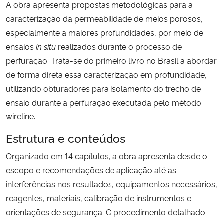
A obra apresenta propostas metodológicas para a
caracterização da permeabilidade de meios porosos,
Secretaria-Geral
especialmente a maiores profundidades, por meio de
ensaios
in situ
realizados durante o processo de
Secretaria de Governo
perfuração. Trata-se do primeiro livro no Brasil a abordar
de forma direta essa caracterização em profundidade,
Gabinete de Segurança Institucional
utilizando obturadores para isolamento do trecho de
ensaio durante a perfuração executada pelo método
Advocacia-Geral da União
wireline.
Banco Central do Brasil
Estrutura e conteúdos
Organizado em 14 capítulos, a obra apresenta desde o
Planalto
escopo e recomendações de aplicação até as
interferências nos resultados, equipamentos necessários,
reagentes, materiais, calibração de instrumentos e
orientações de segurança. O procedimento detalhado