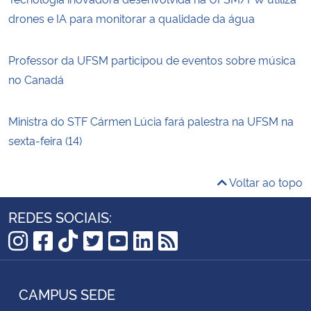
drones e IA para monitorar a qualidade da água
Professor da UFSM participou de eventos sobre música
no Canadá
Ministra do STF Cármen Lúcia fará palestra na UFSM na
sexta-feira (14)
Voltar ao topo
REDES SOCIAIS:
Instagram
Facebook
TikTok
Twitter
YouTube
LinkedIn
RSS
CAMPUS SEDE