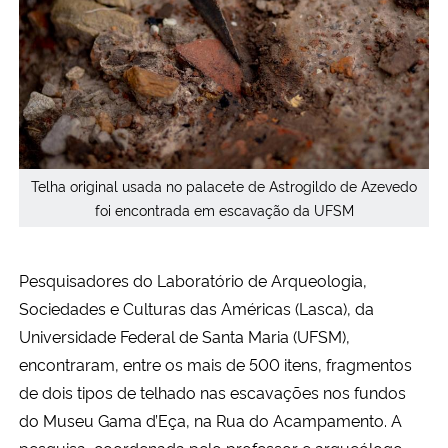
Secretaria-Geral
Secretaria de Governo
Gabinete de Segurança Institucional
Telha original usada no palacete de Astrogildo de Azevedo
Advocacia-Geral da União
foi encontrada em escavação da UFSM
Banco Central do Brasil
Pesquisadores do Laboratório de Arqueologia,
Sociedades e Culturas das Américas (Lasca), da
Planalto
Universidade Federal de Santa Maria (UFSM),
encontraram, entre os mais de 500 itens, fragmentos
de dois tipos de telhado nas escavações nos fundos
do Museu Gama d’Eça, na Rua do Acampamento. A
pesquisa, coordenada pelo professor e arqueólogo