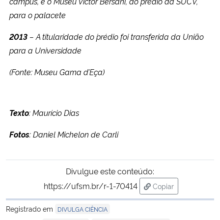
campus, e o Museu Victor Bersani, do prédio da SUCV,
para o palacete
2013
– A titularidade do ´prédio foi transferida da União
para a Universidade
(Fonte: Museu Gama d’Eça)
Texto
: Maurício Dias
Fotos
: Daniel Michelon de Carli
Divulgue este conteúdo:
https://ufsm.br/r-1-70414
Copiar
para área de trans
Registrado em
DIVULGA CIÊNCIA