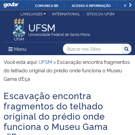
COMUNICA BR
ACESSO À INFORMAÇÃO
PARTI
Casa Civil
LANGUAGES
INTERNATIONAL
SÍTIOS DA UFSM
IR
PARA
UFSM
Ministério da Justiça e Segurança Pública
O
Universidade Federal de Santa Maria
CONTEÚDO
Ministério da Defesa
Buscar no nos Sítios
Busca
Busca:
Menu Principal do Sítio
Menu
Busc
Ministério das Relações Exteriores
Você está aqui:
UFSM
>
Escavação encontra fragmentos
do telhado original do prédio onde funciona o Museu
Ministério da Economia
Gama d’Eça
Escavação encontra
Ministério da Infraestrutura
Início do conteúdo
fragmentos do telhado
Ministério da Agricultura, Pecuária e Abastecimento
original do prédio onde
funciona o Museu Gama
Ministério da Educação