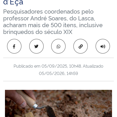
d’Eça
Ministério da Cidadania
Pesquisadores coordenados pelo
professor André Soares, do Lasca,
Ministério da Saúde
acharam mais de 500 itens, inclusive
brinquedos do século XIX
Ministério de Minas e Energia
Copiar para área 
Ministério da Ciência, Tecnologia, Inovações e Comunicações
Ministério do Meio Ambiente
Publicado em
05/09/2025, 10h48
. Atualizado
05/05/2026, 14h59
Ministério do Turismo
Ministério do Desenvolvimento Regional
Controladoria-Geral da União
Ministério da Mulher, da Família e dos Direitos Humanos