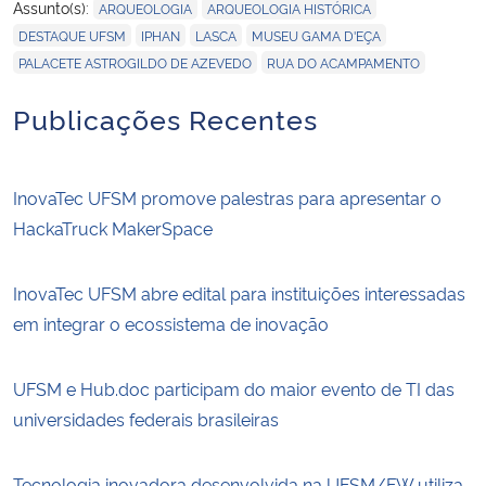
,
,
Assunto(s):
ARQUEOLOGIA
ARQUEOLOGIA HISTÓRICA
,
,
,
,
DESTAQUE UFSM
IPHAN
LASCA
MUSEU GAMA D'EÇA
,
PALACETE ASTROGILDO DE AZEVEDO
RUA DO ACAMPAMENTO
Publicações Recentes
InovaTec UFSM promove palestras para apresentar o
HackaTruck MakerSpace
InovaTec UFSM abre edital para instituições interessadas
em integrar o ecossistema de inovação
UFSM e Hub.doc participam do maior evento de TI das
universidades federais brasileiras
Tecnologia inovadora desenvolvida na UFSM/FW utiliza