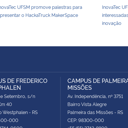
novaTec UFSM promove palestras para
InovaTec UFS
presentar o HackaTruck MakerSpace
interessada
inovação
S DE FREDERICO
CAMPUS DE PALMEIR
PHALEN
MISSÕES
de Setembro, s/n
Av. Independência, nº 3751
Km 40
Bairro Vista Alegre
o Westphalen - RS
Palmeira das Missões - RS
400-000
CEP: 98300-000
 3744-0600
+55 (55) 3742-8800