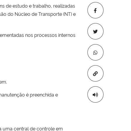
ns de estudo e trabalho, realizadas
são do Núcleo de Transporte (NT) e
lementadas nos processos internos
Copiar para áre
gem.
 manutenção é preenchida e
ra uma central de controle em