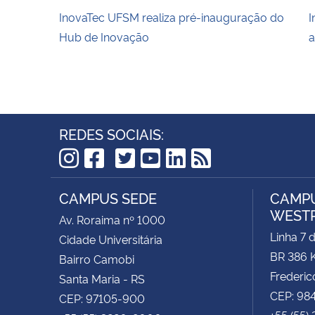
InovaTec UFSM realiza pré-inauguração do
I
Hub de Inovação
a
REDES SOCIAIS:
TikTok
Instagram
Facebook
Twitter
YouTube
LinkedIn
RSS
CAMPUS SEDE
CAMPU
WEST
Av. Roraima nº 1000
Linha 7 
Cidade Universitária
BR 386 
Bairro Camobi
Frederic
Santa Maria - RS
CEP: 98
CEP: 97105-900
+55 (55)