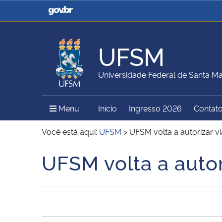
Casa Civil
Ministério da Justiça e
Segurança Pública
UFSM
Ministério da Agricultura,
Ministério da Educação
Universidade Federal de Santa Ma
Pecuária e Abastecimento
Menu Principal do Sítio
Menu
Início
Ingresso 2026
Contat
Ministério do Meio Ambiente
Ministério do Turismo
Você está aqui:
UFSM
>
UFSM volta a autorizar 
UFSM volta a auto
Início do conteúdo
Secretaria de Governo
Gabinete de Segurança
Institucional