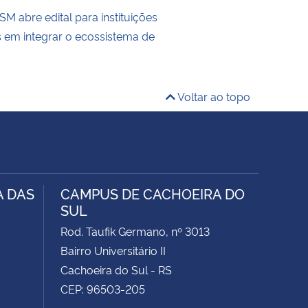
M abre edital para instituições
s em integrar o ecossistema de
Voltar ao topo
A DAS
CAMPUS DE CACHOEIRA DO
SUL
Rod. Taufik Germano, nº 3013
Bairro Universitário II
Cachoeira do Sul - RS
CEP: 96503-205