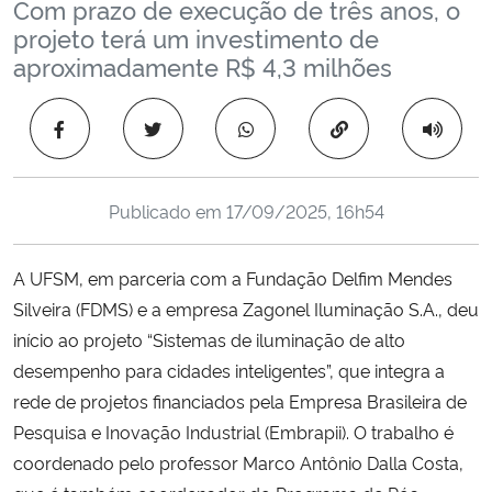
Com prazo de execução de três anos, o
Ministério da Cidadania
projeto terá um investimento de
aproximadamente R$ 4,3 milhões
Ministério da Saúde
Copiar para área 
Ministério de Minas e Energia
Ministério da Ciência, Tecnologia, Inovações e Comunicações
Publicado em
17/09/2025, 16h54
Ministério do Meio Ambiente
A UFSM, em parceria com a Fundação Delfim Mendes
Silveira (FDMS) e a empresa Zagonel Iluminação S.A., deu
Ministério do Turismo
início ao projeto “Sistemas de iluminação de alto
desempenho para cidades inteligentes”, que integra a
Ministério do Desenvolvimento Regional
rede de projetos financiados pela Empresa Brasileira de
Controladoria-Geral da União
Pesquisa e Inovação Industrial (Embrapii). O trabalho é
coordenado pelo professor Marco Antônio Dalla Costa,
Ministério da Mulher, da Família e dos Direitos Humanos