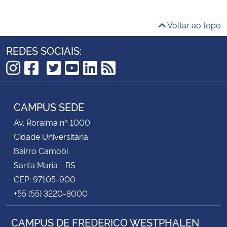
Voltar ao topo
REDES SOCIAIS:
TikTok
Instagram
Facebook
Twitter
YouTube
LinkedIn
RSS
CAMPUS SEDE
Av. Roraima nº 1000
Cidade Universitária
Bairro Camobi
Santa Maria - RS
CEP: 97105-900
+55 (55) 3220-8000
CAMPUS DE FREDERICO WESTPHALEN