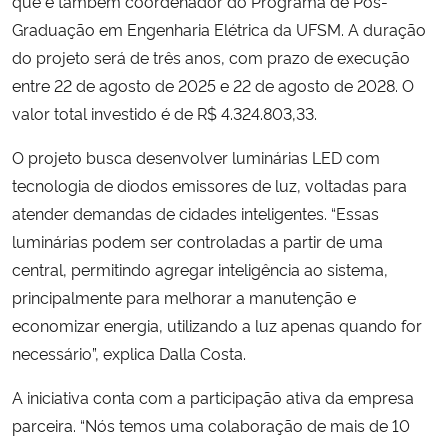
que é também coordenador do Programa de Pós-
Graduação em Engenharia Elétrica da UFSM. A duração
Secretaria-Geral
do projeto será de três anos, com prazo de execução
entre 22 de agosto de 2025 e 22 de agosto de 2028. O
Secretaria de Governo
valor total investido é de R$ 4.324.803,33.
Gabinete de Segurança Institucional
O projeto busca desenvolver luminárias LED com
tecnologia de diodos emissores de luz, voltadas para
Advocacia-Geral da União
atender demandas de cidades inteligentes. “Essas
luminárias podem ser controladas a partir de uma
Banco Central do Brasil
central, permitindo agregar inteligência ao sistema,
principalmente para melhorar a manutenção e
Planalto
economizar energia, utilizando a luz apenas quando for
necessário”, explica Dalla Costa.
A iniciativa conta com a participação ativa da empresa
parceira. “Nós temos uma colaboração de mais de 10