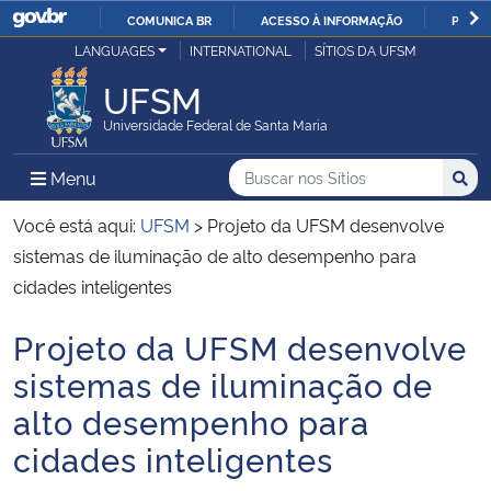
COMUNICA BR
ACESSO À INFORMAÇÃO
PARTI
Casa Civil
LANGUAGES
INTERNATIONAL
SÍTIOS DA UFSM
IR
PARA
UFSM
Ministério da Justiça e Segurança Pública
O
Universidade Federal de Santa Maria
CONTEÚDO
Ministério da Defesa
Buscar no nos Sítios
Busca
Busca:
Menu Principal do Sítio
Menu
Busc
Ministério das Relações Exteriores
Você está aqui:
UFSM
>
Projeto da UFSM desenvolve
sistemas de iluminação de alto desempenho para
Ministério da Economia
cidades inteligentes
Projeto da UFSM desenvolve
Ministério da Infraestrutura
Início do conteúdo
sistemas de iluminação de
Ministério da Agricultura, Pecuária e Abastecimento
alto desempenho para
cidades inteligentes
Ministério da Educação