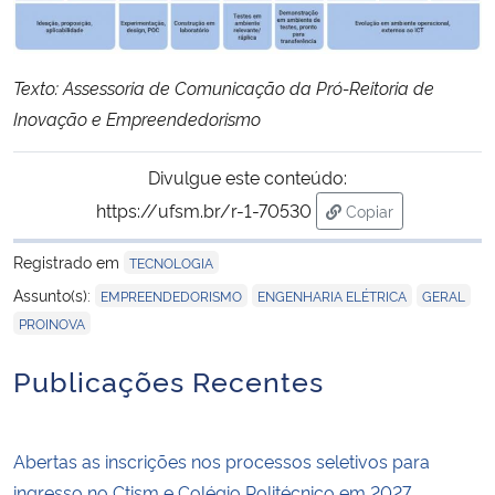
Texto: Assessoria de Comunicação da Pró-Reitoria de
Inovação e Empreendedorismo
Divulgue este conteúdo:
https://ufsm.br/r-1-70530
Copiar
para área de trans
Registrado em
TECNOLOGIA
,
,
,
Assunto(s):
EMPREENDEDORISMO
ENGENHARIA ELÉTRICA
GERAL
PROINOVA
Publicações Recentes
Abertas as inscrições nos processos seletivos para
ingresso no Ctism e Colégio Politécnico em 2027