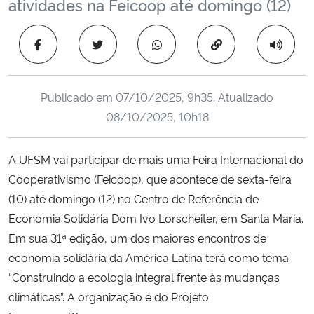
atividades na Feicoop até domingo (12)
Ministério da Cidadania
Copiar para área 
Ministério da Saúde
Ministério de Minas e Energia
Publicado em
07/10/2025, 9h35
. Atualizado
08/10/2025, 10h18
Ministério da Ciência, Tecnologia, Inovações e Comunicações
A UFSM vai participar de mais uma Feira Internacional do
Ministério do Meio Ambiente
Cooperativismo (Feicoop), que acontece de sexta-feira
(10) até domingo (12) no Centro de Referência de
Ministério do Turismo
Economia Solidária Dom Ivo Lorscheiter, em Santa Maria.
Ministério do Desenvolvimento Regional
Em sua 31ª edição, um dos maiores encontros de
economia solidária da América Latina terá como tema
Controladoria-Geral da União
“Construindo a ecologia integral frente às mudanças
climáticas”. A organização é do Projeto
Ministério da Mulher, da Família e dos Direitos Humanos