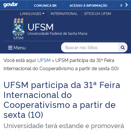
COMUNICA BR
ACESSO À INFORMAÇÃO
PARTI
Casa Civil
LANGUAGES
INTERNATIONAL
SÍTIOS DA UFSM
IR
PARA
UFSM
Ministério da Justiça e Segurança Pública
O
Universidade Federal de Santa Maria
CONTEÚDO
Ministério da Defesa
Buscar no nos Sítios
Busca
Busca:
Menu Principal do Sítio
Menu
Busc
Ministério das Relações Exteriores
Você está aqui:
UFSM
>
UFSM participa da 31ª Feira
Internacional do Cooperativismo a partir de sexta (10)
Ministério da Economia
UFSM participa da 31ª Feira
Início do conteúdo
Ministério da Infraestrutura
Internacional do
Cooperativismo a partir de
Ministério da Agricultura, Pecuária e Abastecimento
sexta (10)
Ministério da Educação
Universidade terá estande e promoverá