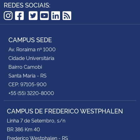
REDES SOCIAIS:
TikTok
Instagram
Facebook
Twitter
YouTube
LinkedIn
RSS
CAMPUS SEDE
Av. Roraima nº 1000
Cidade Universitária
Bairro Camobi
Santa Maria - RS
CEP: 97105-900
+55 (55) 3220-8000
CAMPUS DE FREDERICO WESTPHALEN
Linha 7 de Setembro, s/n
BR 386 Km 40
Frederico Westphalen - RS