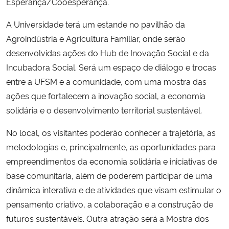
Esperança/Cooesperança.
A Universidade terá um estande no pavilhão da
Secretaria-Geral
Agroindústria e Agricultura Familiar, onde serão
Secretaria de Governo
desenvolvidas ações do Hub de Inovação Social e da
Incubadora Social. Será um espaço de diálogo e trocas
Gabinete de Segurança Institucional
entre a UFSM e a comunidade, com uma mostra das
ações que fortalecem a inovação social, a economia
Advocacia-Geral da União
solidária e o desenvolvimento territorial sustentável.
No local, os visitantes poderão conhecer a trajetória, as
Banco Central do Brasil
metodologias e, principalmente, as oportunidades para
Planalto
empreendimentos da economia solidária e iniciativas de
base comunitária, além de poderem participar de uma
dinâmica interativa e de atividades que visam estimular o
pensamento criativo, a colaboração e a construção de
futuros sustentáveis. Outra atração será a Mostra dos