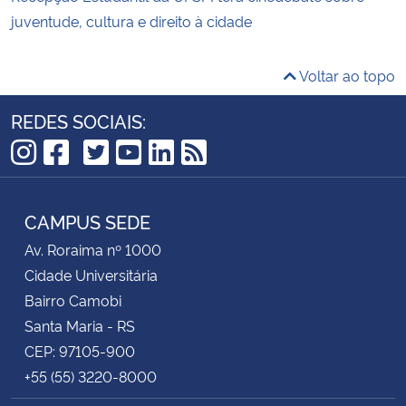
juventude, cultura e direito à cidade
Voltar ao topo
REDES SOCIAIS:
TikTok
Instagram
Facebook
Twitter
YouTube
LinkedIn
RSS
CAMPUS SEDE
Av. Roraima nº 1000
Cidade Universitária
Bairro Camobi
Santa Maria - RS
CEP: 97105-900
+55 (55) 3220-8000