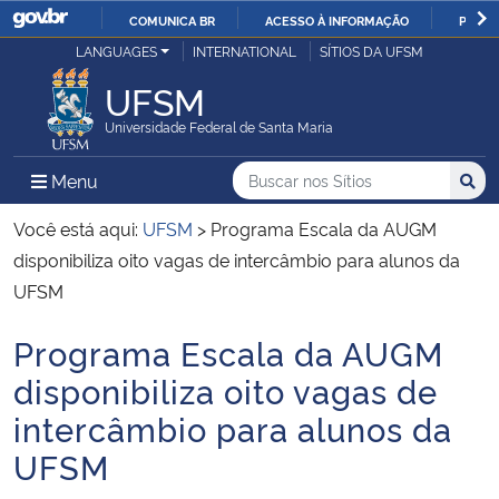
COMUNICA BR
ACESSO À INFORMAÇÃO
PARTI
Casa Civil
LANGUAGES
INTERNATIONAL
SÍTIOS DA UFSM
IR
PARA
UFSM
Ministério da Justiça e Segurança Pública
O
Universidade Federal de Santa Maria
CONTEÚDO
Ministério da Defesa
Buscar no nos Sítios
Busca
Busca:
Menu Principal do Sítio
Menu
Busc
Ministério das Relações Exteriores
Você está aqui:
UFSM
>
Programa Escala da AUGM
disponibiliza oito vagas de intercâmbio para alunos da
Ministério da Economia
UFSM
Programa Escala da AUGM
Ministério da Infraestrutura
Início do conteúdo
disponibiliza oito vagas de
Ministério da Agricultura, Pecuária e Abastecimento
intercâmbio para alunos da
UFSM
Ministério da Educação