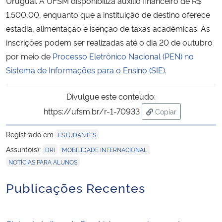
Uruguai. A UFSM disponibiliza auxílio financeiro de R$
1.500,00, enquanto que a instituição de destino oferece
Secretaria-Geral
estadia, alimentação e isenção de taxas acadêmicas. As
inscrições podem ser realizadas até o dia 20 de outubro
Secretaria de Governo
por meio de
Processo Eletrônico Nacional (PEN) no
Sistema de Informações para o Ensino (SIE)
.
Gabinete de Segurança Institucional
Divulgue este conteúdo:
Advocacia-Geral da União
https://ufsm.br/r-1-70933
Copiar
para área de trans
Banco Central do Brasil
Registrado em
ESTUDANTES
,
,
Assunto(s):
DRI
MOBILIDADE INTERNACIONAL
Planalto
NOTÍCIAS PARA ALUNOS
Publicações Recentes