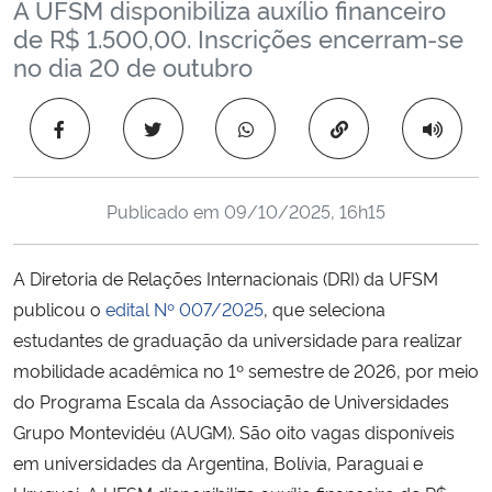
A UFSM disponibiliza auxílio financeiro
Ministério da Cidadania
de R$ 1.500,00. Inscrições encerram-se
no dia 20 de outubro
Ministério da Saúde
Copiar para área 
Ministério de Minas e Energia
Ministério da Ciência, Tecnologia, Inovações e Comunicações
Publicado em
09/10/2025, 16h15
Ministério do Meio Ambiente
A Diretoria de Relações Internacionais (DRI) da UFSM
publicou o
edital Nº 007/2025
, que seleciona
Ministério do Turismo
estudantes de graduação da universidade para realizar
mobilidade acadêmica no 1º semestre de 2026, por meio
Ministério do Desenvolvimento Regional
do Programa Escala da Associação de Universidades
Controladoria-Geral da União
Grupo Montevidéu (AUGM). São oito vagas disponíveis
em universidades da Argentina, Bolívia, Paraguai e
Ministério da Mulher, da Família e dos Direitos Humanos