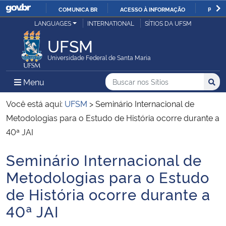
COMUNICA BR
ACESSO À INFORMAÇÃO
PARTI
Casa Civil
LANGUAGES
INTERNATIONAL
SÍTIOS DA UFSM
IR
PARA
UFSM
Ministério da Justiça e Segurança Pública
O
Universidade Federal de Santa Maria
CONTEÚDO
Ministério da Defesa
Buscar no nos Sítios
Busca
Busca:
Menu Principal do Sítio
Menu
Busc
Ministério das Relações Exteriores
Você está aqui:
UFSM
>
Seminário Internacional de
Metodologias para o Estudo de História ocorre durante a
Ministério da Economia
40ª JAI
Seminário Internacional de
Ministério da Infraestrutura
Início do conteúdo
Metodologias para o Estudo
Ministério da Agricultura, Pecuária e Abastecimento
de História ocorre durante a
40ª JAI
Ministério da Educação