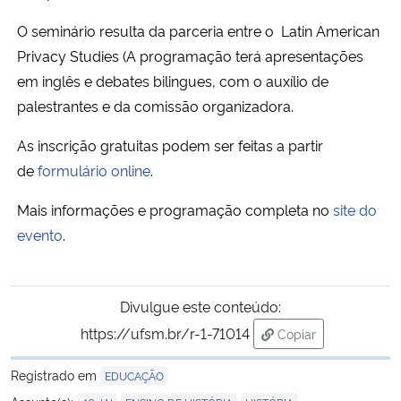
O seminário resulta da parceria entre o Latin American
Secretaria-Geral
Privacy Studies (
A programação terá apresentações
em inglês e debates bilingues, com o auxílio de
Secretaria de Governo
palestrantes e da comissão organizadora.
Gabinete de Segurança Institucional
As inscrição gratuitas podem ser feitas a partir
de
formulário online
.
Advocacia-Geral da União
Mais informações e programação completa no
site do
Banco Central do Brasil
evento
.
Planalto
Divulgue este conteúdo:
https://ufsm.br/r-1-71014
Copiar
para área de trans
Registrado em
EDUCAÇÃO
,
,
,