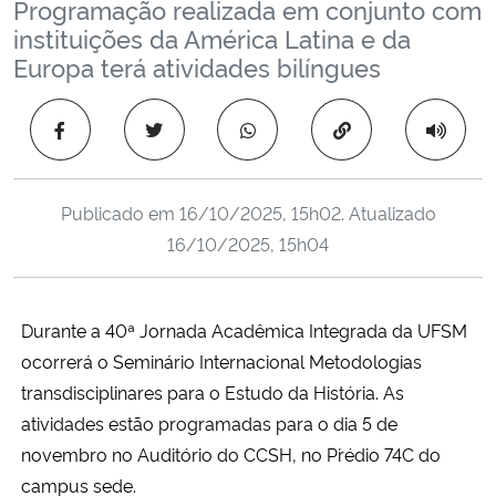
Programação realizada em conjunto com
Ministério da Cidadania
instituições da América Latina e da
Europa terá atividades bilíngues
Ministério da Saúde
Copiar para área 
Ministério de Minas e Energia
Ministério da Ciência, Tecnologia, Inovações e Comunicações
Publicado em
16/10/2025, 15h02
. Atualizado
16/10/2025, 15h04
Ministério do Meio Ambiente
Ministério do Turismo
Durante a 40ª Jornada Acadêmica Integrada da UFSM
ocorrerá o Seminário Internacional
Metodologias
Ministério do Desenvolvimento Regional
transdisciplinares para o Estudo da História. As
atividades estão programadas para o dia 5 de
Controladoria-Geral da União
novembro no Auditório do CCSH, no P´rédio 74C do
campus sede.
Ministério da Mulher, da Família e dos Direitos Humanos