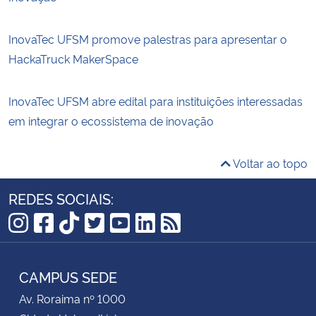
InovaTec UFSM promove palestras para apresentar o
HackaTruck MakerSpace
InovaTec UFSM abre edital para instituições interessadas
em integrar o ecossistema de inovação
Voltar ao topo
REDES SOCIAIS:
Instagram
Facebook
TikTok
Twitter
YouTube
LinkedIn
RSS
CAMPUS SEDE
Av. Roraima nº 1000