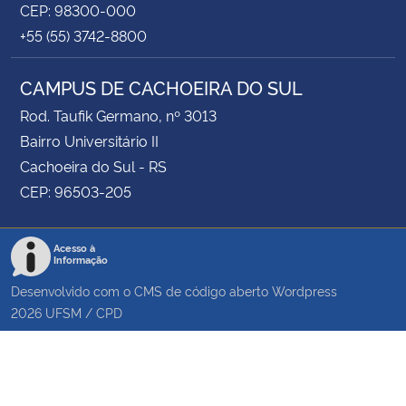
CEP: 98300-000
+55 (55) 3742-8800
CAMPUS DE CACHOEIRA DO SUL
Rod. Taufik Germano, nº 3013
Bairro Universitário II
Cachoeira do Sul - RS
CEP: 96503-205
Acesso à
Informação
Desenvolvido com o CMS de código aberto
Wordpress
2026
UFSM
/
CPD