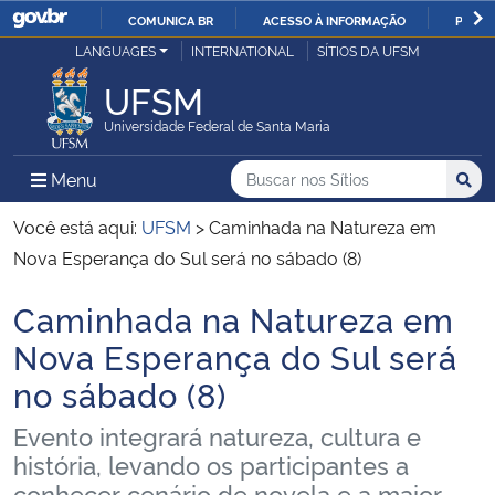
COMUNICA BR
ACESSO À INFORMAÇÃO
PARTI
Casa Civil
LANGUAGES
INTERNATIONAL
SÍTIOS DA UFSM
IR
PARA
UFSM
Ministério da Justiça e Segurança Pública
O
Universidade Federal de Santa Maria
CONTEÚDO
Ministério da Defesa
Buscar no nos Sítios
Busca
Busca:
Menu Principal do Sítio
Menu
Busc
Ministério das Relações Exteriores
Você está aqui:
UFSM
>
Caminhada na Natureza em
Nova Esperança do Sul será no sábado (8)
Ministério da Economia
Caminhada na Natureza em
Início do conteúdo
Ministério da Infraestrutura
Nova Esperança do Sul será
no sábado (8)
Ministério da Agricultura, Pecuária e Abastecimento
Evento integrará natureza, cultura e
Ministério da Educação
história, levando os participantes a
conhecer cenário de novela e a maior