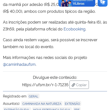
da manhã por adesão (R$ 25,00) e almoço final na Gruta
(R$ 40,00), ambos com produtos típicos da região.
As inscrições podem ser realizadas até quinta-feira (6), às
23h59, pela plataforma oficial do
Ecobooking
.
Caso ainda restem vagas, será possível se inscrever
também no local do evento.
Mais informações nas redes sociais do projeto
@caminhadaufsm
.
Divulgue este conteúdo:
https://ufsm.br/r-1-71235
Copiar
para área de trans
Registrado em
GERAL
,
,
Assunto(s):
CAMINHADA NA NATUREZA
EXTENSÃO
,
,
EXTENSÃO RURAL
NOVA ESPERANÇA DO SUL
PRE