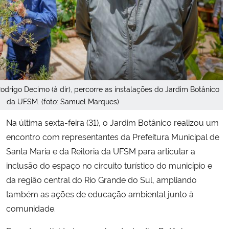
Secretaria-Geral
Secretaria de Governo
Gabinete de Segurança Institucional
Rodrigo Decimo (à dir), percorre as instalações do Jardim Botânico
da UFSM. (foto: Samuel Marques)
Advocacia-Geral da União
Na última sexta-feira (31), o Jardim Botânico realizou um
Banco Central do Brasil
encontro com representantes da Prefeitura Municipal de
Santa Maria e da Reitoria da UFSM para articular a
Planalto
inclusão do espaço no circuito turístico do município e
da região central do Rio Grande do Sul, ampliando
também as ações de educação ambiental junto à
comunidade.