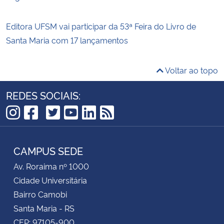
Editora UFSM vai participar da 53ª Feira do Livro de
Santa Maria com 17 lançamentos
Voltar ao topo
REDES SOCIAIS:
TikTok
Instagram
Facebook
Twitter
YouTube
LinkedIn
RSS
CAMPUS SEDE
Av. Roraima nº 1000
Cidade Universitária
Bairro Camobi
Santa Maria - RS
CEP: 97105-900