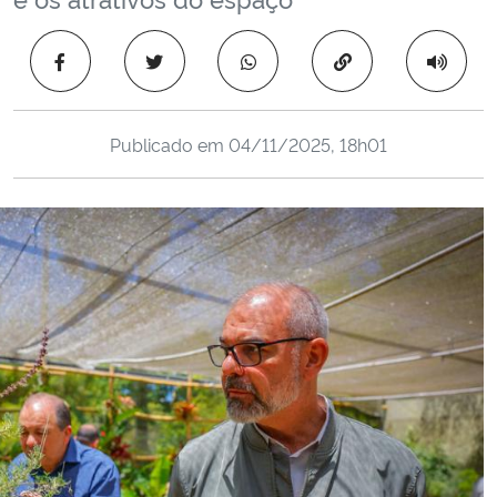
Ministério da Cidadania
Copiar para área 
Ministério da Saúde
Ministério de Minas e Energia
Publicado em
04/11/2025, 18h01
Ministério da Ciência, Tecnologia, Inovações e Comunicações
Ministério do Meio Ambiente
Ministério do Turismo
Ministério do Desenvolvimento Regional
Controladoria-Geral da União
Ministério da Mulher, da Família e dos Direitos Humanos