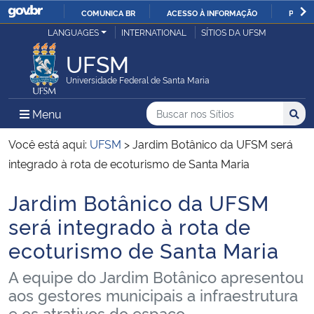
COMUNICA BR
ACESSO À INFORMAÇÃO
PARTI
Casa Civil
LANGUAGES
INTERNATIONAL
SÍTIOS DA UFSM
IR
PARA
UFSM
Ministério da Justiça e Segurança Pública
O
Universidade Federal de Santa Maria
CONTEÚDO
Ministério da Defesa
Buscar no nos Sítios
Busca
Busca:
Menu Principal do Sítio
Menu
Busc
Ministério das Relações Exteriores
Você está aqui:
UFSM
>
Jardim Botânico da UFSM será
integrado à rota de ecoturismo de Santa Maria
Ministério da Economia
Jardim Botânico da UFSM
Início do conteúdo
Ministério da Infraestrutura
será integrado à rota de
ecoturismo de Santa Maria
Ministério da Agricultura, Pecuária e Abastecimento
A equipe do Jardim Botânico apresentou
Ministério da Educação
aos gestores municipais a infraestrutura
e os atrativos do espaço