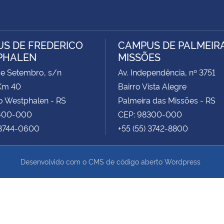
S DE FREDERICO
CAMPUS DE PALMEIR
PHALEN
MISSÕES
de Setembro, s/n
Av. Independência, nº 3751
Km 40
Bairro Vista Alegre
o Westphalen - RS
Palmeira das Missões - RS
400-000
CEP: 98300-000
 3744-0600
+55 (55) 3742-8800
Desenvolvido com o CMS de código aberto
Wordpress