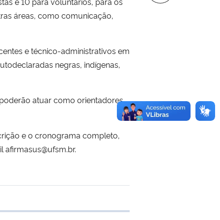
as e 10 para voluntários, para os
tras áreas, como comunicação,
centes e técnico-administrativos em
utodeclaradas negras, indígenas,
e poderão atuar como orientadores
scrição e o cronograma completo,
il afirmasus@ufsm.br.
transferência