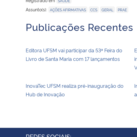
Registrado em
SAÚDE
,
,
,
Assunto(s):
AÇÕES AFIRMATIVAS
CCS
GERAL
PRAE
Publicações Recentes
Editora UFSM vai participar da 53ª Feira do
E
Livro de Santa Maria com 17 lançamentos
i
V
InovaTec UFSM realiza pré-inauguração do
I
Hub de Inovação
a
REDES SOCIAIS: