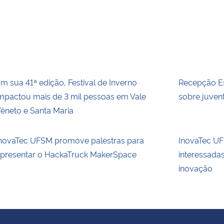
m sua 41ª edição, Festival de Inverno
Recepção Es
mpactou mais de 3 mil pessoas em Vale
sobre juvent
êneto e Santa Maria
novaTec UFSM promove palestras para
InovaTec UFS
presentar o HackaTruck MakerSpace
interessada
inovação