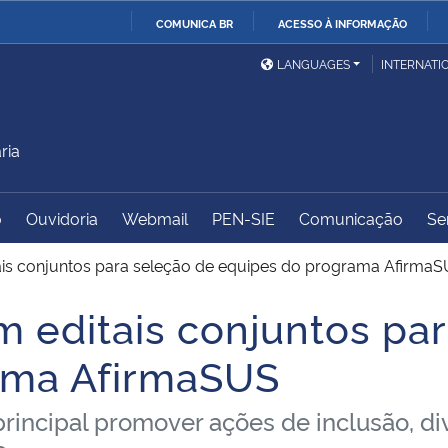
COMUNICA BR
ACESSO À INFORMAÇÃO
Ministério da Defesa
Ministério das Relações
Mini
IR
LANGUAGES
INTERNATI
Exteriores
PARA
O
Ministério da Cidadania
Ministério da Saúde
Mini
CONTEÚDO
ria
o
Ouvidoria
Webmail
PEN-SIE
Comunicação
Se
Ministério do
Controladoria-Geral da
Mini
Desenvolvimento Regional
União
Famí
is conjuntos para seleção de equipes do programa Afirma
Hum
 editais conjuntos par
Advocacia-Geral da União
Banco Central do Brasil
Plan
ama AfirmaSUS
rincipal promover ações de inclusão, d