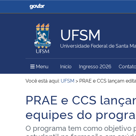
Casa Civil
Ministério da Justiça e
Segurança Pública
UFSM
Ministério da Agricultura,
Ministério da Educação
Universidade Federal de Santa Ma
Pecuária e Abastecimento
Menu Principal do Sítio
Menu
Início
Ingresso 2026
Contat
Ministério do Meio Ambiente
Ministério do Turismo
Você está aqui:
UFSM
>
PRAE e CCS lançam edita
PRAE e CCS lançam
Início do conteúdo
Secretaria de Governo
Gabinete de Segurança
equipes do progr
Institucional
O programa tem como objetivo p