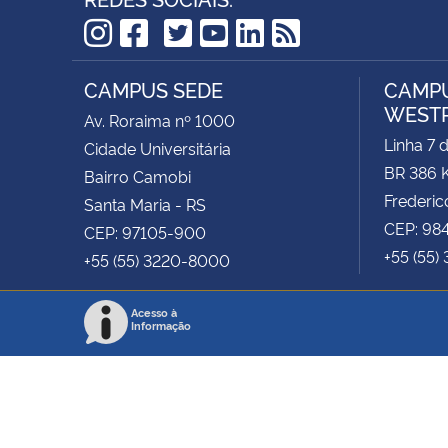
TikTok
Instagram
Facebook
Twitter
YouTube
LinkedIn
RSS
CAMPUS SEDE
CAMPU
WEST
Av. Roraima nº 1000
Linha 7 
Cidade Universitária
BR 386 
Bairro Camobi
Frederic
Santa Maria - RS
CEP: 98
CEP: 97105-900
+55 (55)
+55 (55) 3220-8000
Acesso à
Informação