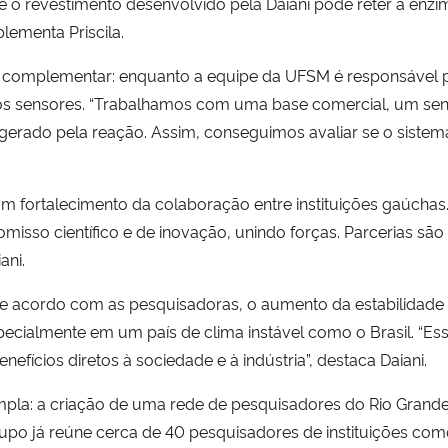
 o revestimento desenvolvido pela Daiani pode reter a enzim
lementa Priscila.
a complementar: enquanto a equipe da UFSM é responsável p
s nos sensores. “Trabalhamos com uma base comercial, um sen
 gerado pela reação. Assim, conseguimos avaliar se o siste
m fortalecimento da colaboração entre instituições gaúchas. 
misso científico e de inovação, unindo forças. Parcerias s
ani.
e acordo com as pesquisadoras, o aumento da estabilidade 
ecialmente em um país de clima instável como o Brasil. “Ess
nefícios diretos à sociedade e à indústria”, destaca Daiani.
mpla: a criação de uma rede de pesquisadores do Rio Grande
po já reúne cerca de 40 pesquisadores de instituições como