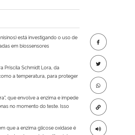
isinos) está investigando o uso de
izadas em biossensores
 Priscila Schmidt Lora, da
 como a temperatura, para proteger
a”, que envolve a enzima e impede
enas no momento do teste. Isso
Copiar para áre
 em que a enzima glicose oxidase é