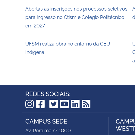
Abertas as inscrições nos processos seletivos
A
para ingresso no Ctism e Colégio Politécnico
d
em 2027
UFSM realiza obra no entorno da CEU
U
Indígena
C
a
REDES SOCIAIS:
TikTok
Instagram
Facebook
Twitter
YouTube
LinkedIn
RSS
CAMPUS SEDE
CAMPU
WEST
Av. Roraima nº 1000