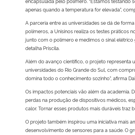
encapsulada pelo polímero. “Estamos testando se
apenas quando a temperatura for elevada”, comp
A parceria entre as universidades se dá de form
polímeros, a Unisinos realiza os testes prático
junto com o polímero e medimos o sinal elétrico
detalha Priscila.
Além do avanço científico, o projeto representa u
universidades do Rio Grande do Sul, com compro
domina todo o conhecimento sozinho”, afirma Dai
Os impactos potenciais vão além da academia. D
perdas na produção de dispositivos médicos, esp
calor. Tornar esses produtos mais duráveis traz be
O projeto também inspirou uma iniciativa mais a
desenvolvimento de sensores para a saúde. O gru