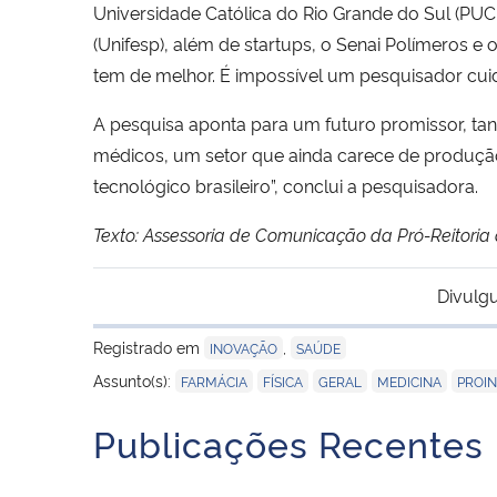
Universidade Católica do Rio Grande do Sul (PUCR
(Unifesp), além de startups, o Senai Polímeros e
tem de melhor. É impossível um pesquisador cuida
A pesquisa aponta para um futuro promissor, tant
médicos, um setor que ainda carece de produção
tecnológico brasileiro”, conclui a pesquisadora.
Texto: Assessoria de Comunicação da Pró-Reitori
Divulg
Registrado em
,
INOVAÇÃO
SAÚDE
,
,
,
,
Assunto(s):
FARMÁCIA
FÍSICA
GERAL
MEDICINA
PROI
Publicações Recentes