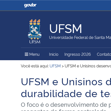
Casa Civil
Ministério da Justiça e
Segurança Pública
UFSM
Ministério da Agricultura,
Ministério da Educação
Universidade Federal de Santa Ma
Pecuária e Abastecimento
Menu Principal do Sítio
Menu
Início
Ingresso 2026
Contat
Ministério do Meio Ambiente
Ministério do Turismo
Você está aqui:
UFSM
>
UFSM e Unisinos desenvo
UFSM e Unisinos 
Início do conteúdo
Secretaria de Governo
Gabinete de Segurança
durabilidade de te
Institucional
O foco é o desenvolvimento de po