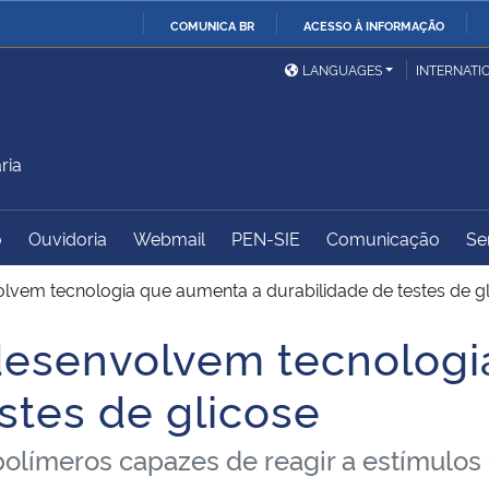
COMUNICA BR
ACESSO À INFORMAÇÃO
Ministério da Defesa
Ministério das Relações
Mini
IR
LANGUAGES
INTERNATI
Exteriores
PARA
O
Ministério da Cidadania
Ministério da Saúde
Mini
CONTEÚDO
ria
o
Ouvidoria
Webmail
PEN-SIE
Comunicação
Se
Ministério do
Controladoria-Geral da
Mini
Desenvolvimento Regional
União
Famí
lvem tecnologia que aumenta a durabilidade de testes de g
Hum
desenvolvem tecnologi
Advocacia-Geral da União
Banco Central do Brasil
Plan
stes de glicose
límeros capazes de reagir a estímulos e