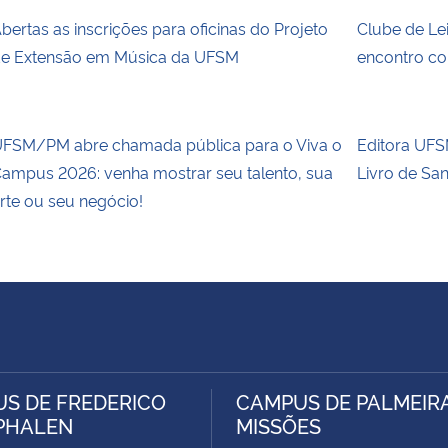
bertas as inscrições para oficinas do Projeto
Clube de Le
e Extensão em Música da UFSM
encontro co
FSM/PM abre chamada pública para o Viva o
Editora UFSM
ampus 2026: venha mostrar seu talento, sua
Livro de Sa
rte ou seu negócio!
S DE FREDERICO
CAMPUS DE PALMEIR
PHALEN
MISSÕES