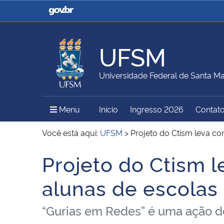
Casa Civil
Ministério da Justiça e
Segurança Pública
UFSM
Ministério da Agricultura,
Ministério da Educação
Universidade Federal de Santa Ma
Pecuária e Abastecimento
Menu Principal do Sítio
Menu
Início
Ingresso 2026
Contat
Ministério do Meio Ambiente
Ministério do Turismo
Você está aqui:
UFSM
>
Projeto do Ctism leva co
Projeto do Ctism 
Início do conteúdo
Secretaria de Governo
Gabinete de Segurança
alunas de escolas
Institucional
“Gurias em Redes” é uma ação 