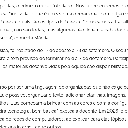
espostas, o primeiro curso foi criado. “Nos surpreendemos, e
a. Que seria: o que é um sistema operacional, como liga e 
m
browser
, quais são os tipos de
browser
. Começamos a trabal
Algumas, não são todas, mas algumas não tinham a habilidad
cola”, comenta Márcia.
sica, foi realizado de 12 de agosto a 23 de setembro. O seg
o e tem previsão de terminar no dia 2 de dezembro. Partici
, os materiais desenvolvidos pela equipe são disponibilizad
so por ser uma linguagem de organização que não exige co
a, é possível organizar o texto, adicionar planilhas, imagens,
olhos. Elas começam a brincar com as cores e com a config
ra tecnologia, bem básica”, explica a docente. Em 2026, o pro
a de redes de computadores, ao explicar para elas tópicos
eriza a internet, entre outros.