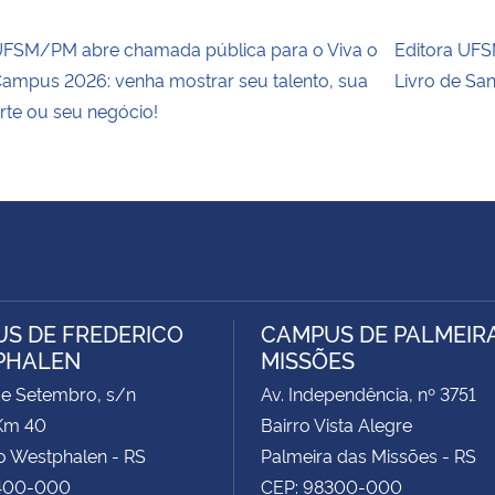
FSM/PM abre chamada pública para o Viva o
Editora UFSM
ampus 2026: venha mostrar seu talento, sua
Livro de Sa
rte ou seu negócio!
S DE FREDERICO
CAMPUS DE PALMEIR
PHALEN
MISSÕES
de Setembro, s/n
Av. Independência, nº 3751
Km 40
Bairro Vista Alegre
o Westphalen - RS
Palmeira das Missões - RS
400-000
CEP: 98300-000