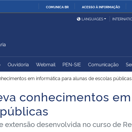
COMUNICA BR
ACESSO À INFORMAÇÃO
Ministério da Defesa
Ministério das Relações
Mini
IR
LANGUAGES
INTERNATI
Exteriores
PARA
O
Ministério da Cidadania
Ministério da Saúde
Mini
CONTEÚDO
ria
o
Ouvidoria
Webmail
PEN-SIE
Comunicação
Se
Ministério do
Controladoria-Geral da
Mini
Desenvolvimento Regional
União
Famí
nhecimentos em informática para alunas de escolas públicas
Hum
leva conhecimentos em 
Advocacia-Geral da União
Banco Central do Brasil
Plan
 públicas
de extensão desenvolvida no curso de 