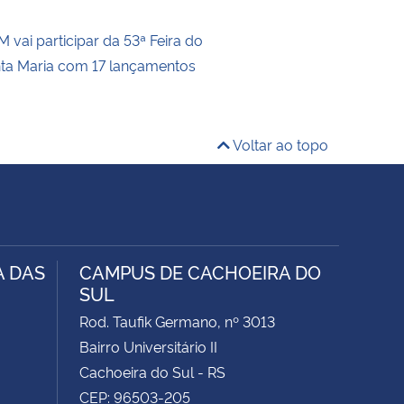
 vai participar da 53ª Feira do
nta Maria com 17 lançamentos
Voltar ao topo
A DAS
CAMPUS DE CACHOEIRA DO
SUL
Rod. Taufik Germano, nº 3013
Bairro Universitário II
Cachoeira do Sul - RS
CEP: 96503-205