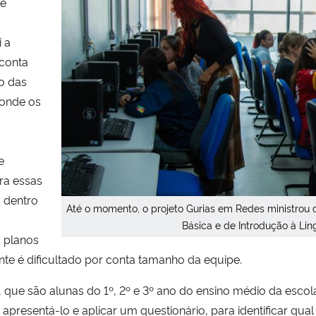
 e
 a
 conta
o das
 onde os
e
ara essas
a dentro
Até o momento, o projeto Gurias em Redes ministrou d
Básica e de Introdução à L
m planos
te é dificultado por conta tamanho da equipe.
ue são alunas do 1º, 2º e 3º ano do ensino médio da escola. 
apresentá-lo e aplicar um questionário, para identificar qu