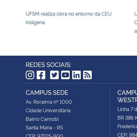
UFSM realiza obra no entorno da CEU
U
Indígena
C
a
REDES SOCIAIS:
TikTok
Instagram
Facebook
Twitter
YouTube
LinkedIn
RSS
CAMPUS SEDE
CAMPU
WEST
Av. Roraima nº 1000
Linha 7 
Cidade Universitária
BR 386 
Bairro Camobi
Frederic
Santa Maria - RS
CEP: 98
CEP: 97105-900