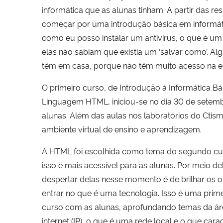
informática que as alunas tinham. A partir das r
começar por uma introdução básica em informátic
como eu posso instalar um antivírus, o que é u
elas não sabiam que existia um ‘salvar como’. 
têm em casa, porque não têm muito acesso na es
O primeiro curso, de Introdução à Informática Bá
Linguagem HTML, iniciou-se no dia 30 de setembr
alunas. Além das aulas nos laboratórios do Ctism
ambiente virtual de ensino e aprendizagem.
A HTML foi escolhida como tema do segundo cur
isso é mais acessível para as alunas. Por meio del
despertar delas nesse momento é de brilhar os 
entrar no que é uma tecnologia. Isso é uma primei
curso com as alunas, aprofundando temas da áre
internet (IP), o que é uma rede local e o que caract