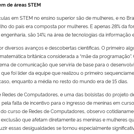
rem de áreas STEM
ulas em STEM no ensino superior são de mulheres, e no B
lho do país era composta por mulheres. E apenas 28% da for
engenharia, são 14%; na área de tecnologias da informação 
 diversos avanços e descobertas científicas. O primeiro algo
a matemática britânica considerada a “mãe da programação”
stema de comunicação que serviria de base para o desenvolv
a que foi líder da equipe que realizou o primeiro sequenci
 caso, enquanto a média no resto do mundo era de 15 dias.
de Redes de Computadores, e uma das bolsistas do projeto d
u pela falta de incentivo para o ingresso de meninas em curs
 do curso de Redes de Computadores, observo cotidianamen
e exclusão que afetam diretamente as meninas e mulheres q
uzir essas desigualdades se tornou especialmente significati