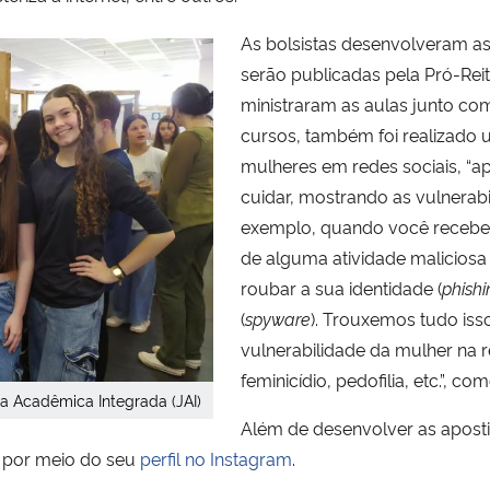
As bolsistas desenvolveram as 
serão publicadas pela Pró-Rei
ministraram as aulas junto co
cursos, também foi realizado
mulheres em redes sociais, “a
cuidar, mostrando as vulnerabi
exemplo, quando você recebe um
de alguma atividade malicios
roubar a sua identidade (
phishi
(
spyware
). Trouxemos tudo is
vulnerabilidade da mulher na r
feminicídio, pedofilia, etc.”, co
a Acadêmica Integrada (JAI)
Além de desenvolver as aposti
o, por meio do seu
perfil no Instagram
.