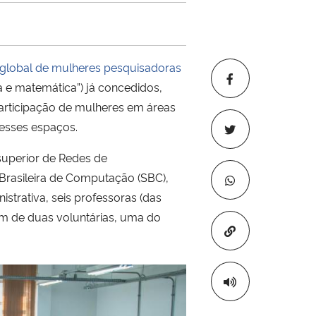
global de mulheres pesquisadoras
a e matemática”) já concedidos,
articipação de mulheres em áreas
esses espaços.
superior de Redes de
 Brasileira de Computação (SBC),
trativa, seis professoras (das
ém de duas voluntárias, uma do
Copiar para áre