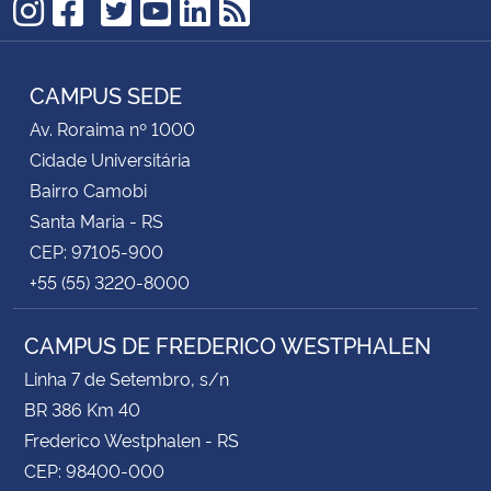
TikTok
Instagram
Facebook
Twitter
YouTube
LinkedIn
RSS
CAMPUS SEDE
Av. Roraima nº 1000
Cidade Universitária
Bairro Camobi
Santa Maria - RS
CEP: 97105-900
+55 (55) 3220-8000
CAMPUS DE FREDERICO WESTPHALEN
Linha 7 de Setembro, s/n
BR 386 Km 40
Frederico Westphalen - RS
CEP: 98400-000