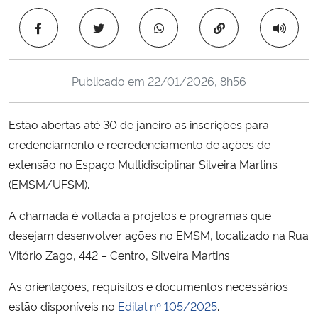
Ministério da Cidadania
Copiar para área 
Ministério da Saúde
Publicado em
22/01/2026, 8h56
Ministério de Minas e Energia
Estão abertas até 30 de janeiro as inscrições para
Ministério da Ciência, Tecnologia, Inovações e Comunicações
credenciamento e recredenciamento de ações de
extensão no Espaço Multidisciplinar Silveira Martins
Ministério do Meio Ambiente
(EMSM/UFSM).
Ministério do Turismo
A chamada é voltada a projetos e programas que
desejam desenvolver ações no EMSM, localizado na Rua
Ministério do Desenvolvimento Regional
Vitório Zago, 442 – Centro, Silveira Martins.
Controladoria-Geral da União
As orientações, requisitos e documentos necessários
estão disponíveis no
Edital nº 105/2025
.
Ministério da Mulher, da Família e dos Direitos Humanos