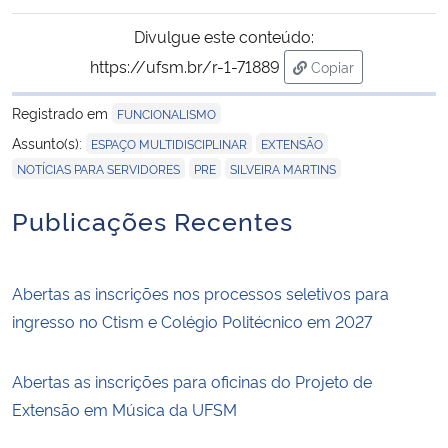
Divulgue este conteúdo:
Secretaria-Geral
https://ufsm.br/r-1-71889
Copiar
para área de trans
Secretaria de Governo
Registrado em
FUNCIONALISMO
,
,
Assunto(s):
ESPAÇO MULTIDISCIPLINAR
EXTENSÃO
Gabinete de Segurança Institucional
,
,
NOTÍCIAS PARA SERVIDORES
PRE
SILVEIRA MARTINS
Advocacia-Geral da União
Publicações Recentes
Banco Central do Brasil
Abertas as inscrições nos processos seletivos para
Planalto
ingresso no Ctism e Colégio Politécnico em 2027
Abertas as inscrições para oficinas do Projeto de
Extensão em Música da UFSM