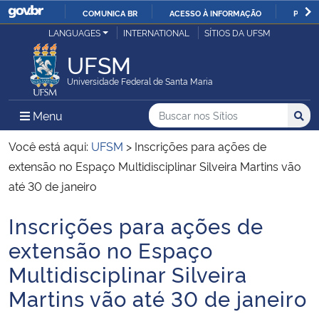
COMUNICA BR
ACESSO À INFORMAÇÃO
PARTI
Casa Civil
LANGUAGES
INTERNATIONAL
SÍTIOS DA UFSM
IR
PARA
UFSM
Ministério da Justiça e Segurança Pública
O
Universidade Federal de Santa Maria
CONTEÚDO
Ministério da Defesa
Buscar no nos Sítios
Busca
Busca:
Menu Principal do Sítio
Menu
Busc
Ministério das Relações Exteriores
Você está aqui:
UFSM
>
Inscrições para ações de
extensão no Espaço Multidisciplinar Silveira Martins vão
Ministério da Economia
até 30 de janeiro
Inscrições para ações de
Ministério da Infraestrutura
Início do conteúdo
extensão no Espaço
Ministério da Agricultura, Pecuária e Abastecimento
Multidisciplinar Silveira
Martins vão até 30 de janeiro
Ministério da Educação