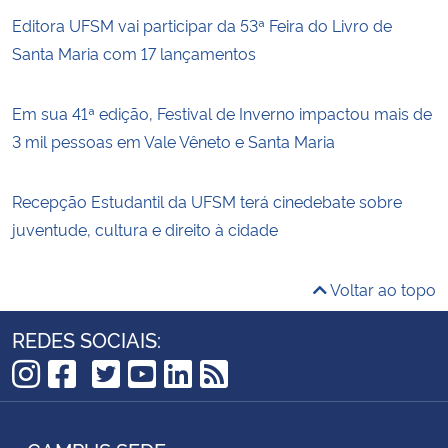
Editora UFSM vai participar da 53ª Feira do Livro de
Santa Maria com 17 lançamentos
Em sua 41ª edição, Festival de Inverno impactou mais de
3 mil pessoas em Vale Vêneto e Santa Maria
Recepção Estudantil da UFSM terá cinedebate sobre
juventude, cultura e direito à cidade
Voltar ao topo
REDES SOCIAIS:
TikTok
Instagram
Facebook
Twitter
YouTube
LinkedIn
RSS