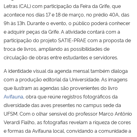
Letras (CAL) com participação da Feira da Grife, que
acontece nos dias 17 e 18 de março, no prédio 40A, das
Secretaria-Geral
9h às 13h. Durante o evento, o público poderá conhecer
Secretaria de Governo
e adquirir peças da Grife. A atividade contará com a
participação do projeto SATIE-PRAE com a proposta de
Gabinete de Segurança Institucional
troca de livros, ampliando as possibilidades de
circulação de obras entre estudantes e servidores.
Advocacia-Geral da União
A identidade visual da agenda mensal também dialoga
com a produção editorial da Universidade. As imagens
Banco Central do Brasil
que ilustram as agendas são provenientes do livro
Planalto
Avifauna
, obra que reúne registros fotográficos da
diversidade das aves presentes no campus sede da
UFSM. Com o olhar sensível do professor Marco Antônio
Verardi Fialho, as fotografias revelam a riqueza de cores
e formas da Avifauna local, convidando a comunidade a