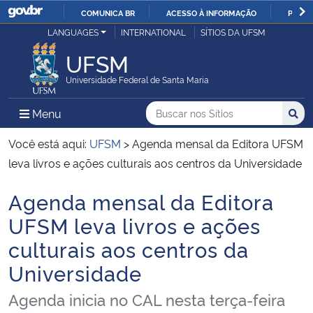
COMUNICA BR
ACESSO À INFORMAÇÃO
PARTI
Casa Civil
LANGUAGES
INTERNATIONAL
SÍTIOS DA UFSM
IR
PARA
UFSM
Ministério da Justiça e Segurança Pública
O
Universidade Federal de Santa Maria
CONTEÚDO
Ministério da Defesa
Buscar no nos Sítios
Busca
Busca:
Menu Principal do Sítio
Menu
Busc
Ministério das Relações Exteriores
Você está aqui:
UFSM
>
Agenda mensal da Editora UFSM
leva livros e ações culturais aos centros da Universidade
Ministério da Economia
Agenda mensal da Editora
Início do conteúdo
Ministério da Infraestrutura
UFSM leva livros e ações
culturais aos centros da
Ministério da Agricultura, Pecuária e Abastecimento
Universidade
Ministério da Educação
Agenda inicia no CAL nesta terça-feira