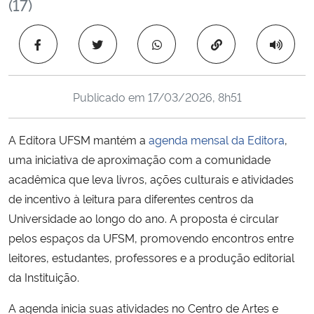
(17)
Ministério da Cidadania
Copiar para área 
Ministério da Saúde
Ministério de Minas e Energia
Publicado em
17/03/2026, 8h51
Ministério da Ciência, Tecnologia, Inovações e Comunicações
A Editora UFSM mantém a
agenda mensal da Editora
,
uma iniciativa de aproximação com a comunidade
Ministério do Meio Ambiente
acadêmica que leva livros, ações culturais e atividades
de incentivo à leitura para diferentes centros da
Ministério do Turismo
Universidade ao longo do ano. A proposta é circular
Ministério do Desenvolvimento Regional
pelos espaços da UFSM, promovendo encontros entre
leitores, estudantes, professores e a produção editorial
Controladoria-Geral da União
da Instituição.
A agenda inicia suas atividades no Centro de Artes e
Ministério da Mulher, da Família e dos Direitos Humanos