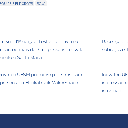
,
EQUIPE FIELDCROPS
SOJA
m sua 41ª edição, Festival de Inverno
Recepção Es
mpactou mais de 3 mil pessoas em Vale
sobre juvent
êneto e Santa Maria
novaTec UFSM promove palestras para
InovaTec UFS
presentar o HackaTruck MakerSpace
interessada
inovação