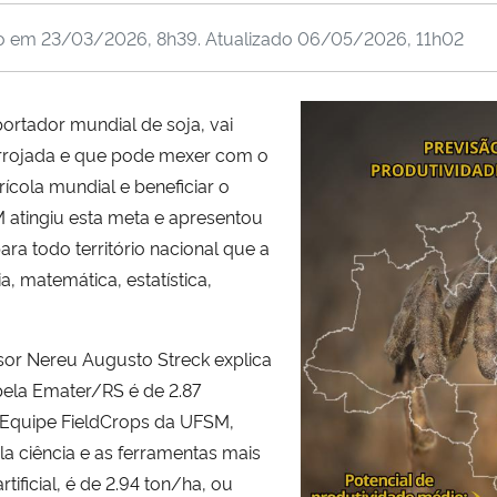
do em
23/03/2026, 8h39
. Atualizado
06/05/2026, 11h02
portador mundial de soja, vai
arrojada e que pode mexer com o
ícola mundial e beneficiar o
M atingiu esta meta e apresentou
ra todo território nacional que a
, matemática, estatística,
or Nereu Augusto Streck explica
 pela Emater/RS é de 2.87
a Equipe FieldCrops da UFSM,
a ciência e as ferramentas mais
ificial, é de 2.94 ton/ha, ou