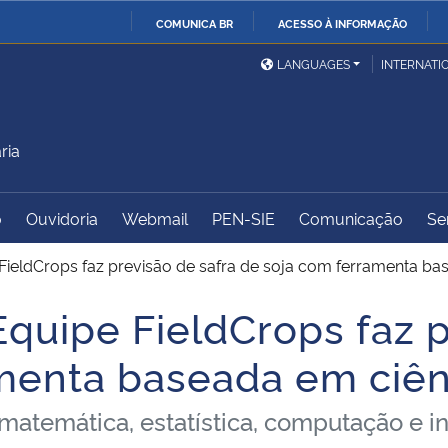
COMUNICA BR
ACESSO À INFORMAÇÃO
Ministério da Defesa
Ministério das Relações
Mini
IR
LANGUAGES
INTERNATI
Exteriores
PARA
O
Ministério da Cidadania
Ministério da Saúde
Mini
CONTEÚDO
ria
o
Ouvidoria
Webmail
PEN-SIE
Comunicação
Se
Ministério do
Controladoria-Geral da
Mini
Desenvolvimento Regional
União
Famí
 FieldCrops faz previsão de safra de soja com ferramenta ba
Hum
Equipe FieldCrops faz 
Advocacia-Geral da União
Banco Central do Brasil
Plan
menta baseada em ciên
temática, estatística, computação e inte