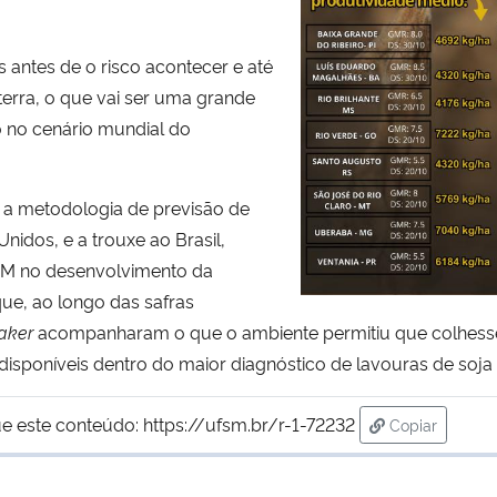
antes de o risco acontecer e até
terra, o que vai ser uma grande
to no cenário mundial do
 a metodologia de previsão de
nidos, e a trouxe ao Brasil,
SM no desenvolvimento da
ue, ao longo das safras
aker
acompanharam o que o ambiente permitiu que colhesse
sponíveis dentro do maior diagnóstico de lavouras de soja d
e este conteúdo:
https://ufsm.br/r-1-72232
Copiar
para área de