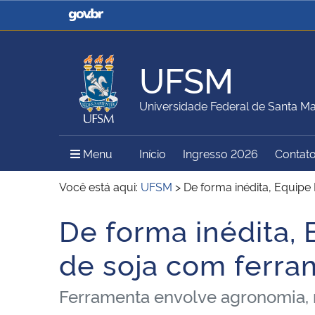
Casa Civil
Ministério da Justiça e
Segurança Pública
UFSM
Ministério da Agricultura,
Ministério da Educação
Universidade Federal de Santa Ma
Pecuária e Abastecimento
Menu Principal do Sítio
Menu
Início
Ingresso 2026
Contat
Ministério do Meio Ambiente
Ministério do Turismo
Você está aqui:
UFSM
>
De forma inédita, Equipe
De forma inédita, 
Início do conteúdo
Secretaria de Governo
Gabinete de Segurança
de soja com ferra
Institucional
Ferramenta envolve agronomia, ma