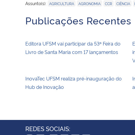
,
,
,
,
Assunto(s):
AGRICULTURA
AGRONOMIA
CCR
CIÊNCIA
Publicações Recentes
Editora UFSM vai participar da 53ª Feira do
E
Livro de Santa Maria com 17 lançamentos
i
V
InovaTec UFSM realiza pré-inauguração do
I
Hub de Inovação
a
REDES SOCIAIS: